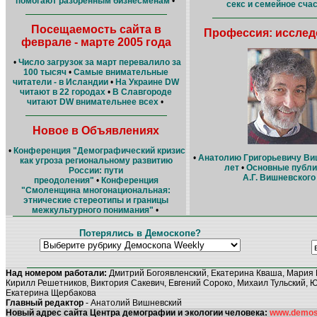
помогают разоренным бизнесменам
•
секс и семейное сча
Посещаемость сайта в
Профессия: исслед
феврале - марте 2005 года
•
Число загрузок за март перевалило за
100 тысяч
•
Самые внимательные
читатели - в Исландии
•
На Украине DW
читают в 22 городах
•
В Славгороде
читают DW внимательнее всех
•
Новое в Объявлениях
•
Конференция "Демографический кризис
•
Анатолию Григорьевичу Ви
как угроза региональному развитию
лет
•
Основные публи
России: пути
А.Г. Вишневского
преодоления"
•
Конференция
"Смоленщина многонациональная:
этнические стереотипы и границы
межкультурного понимания"
•
Потерялись в Демоскопе?
Над номером работали:
Дмитрий Богоявленский, Екатерина Кваша, Мария 
Кирилл Решетников, Виктория Сакевич, Евгений Сороко, Михаил Тульский, 
Екатерина Щербакова
Главный редактор
- Анатолий Вишневский
Новый адрес сайта Центра демографии и экологии человека:
www.demosc