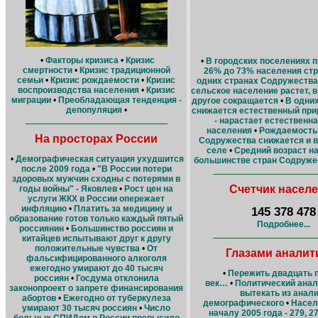
•
Факторы кризиса
•
Кризис
•
В городских поселениях п
смертности
•
Кризис традиционной
26% до 73% населения ст
семьи
•
Кризис рождаемости
•
Кризис
одних странах Содружества
воспроизводства населения
•
Кризис
сельское население растет, в 
миграции
•
Преобладающая тенденция -
другое сокращается
•
В одни
депопуляция
•
снижается естественный прир
- нарастает естественн
населения
•
Рождаемость 
На просторах России
Содружества снижается и в 
селе
•
Средний возраст н
•
Демографическая ситуация ухудшится
большинстве стран Содруже
после 2009 года
•
"В России потери
здоровых мужчин сходны с потерями в
Счетчик насел
годы войны" - Яковлев
•
Рост цен на
услуги ЖКХ в России опережает
инфляцию
•
Платить за медицину и
145 378 478
образование готов только каждый пятый
Подробнее...
россиянин
•
Большинство россиян и
китайцев испытывают друг к другу
положительные чувства
•
От
Глазами аналит
фальсифицированного алкоголя
ежегодно умирают до 40 тысяч
•
Пережить двадцать 
россиян
•
Госдума отклонила
век…
•
Политический ана
законопроект о запрете финансирования
вытекать из анал
абортов
•
Ежегодно от туберкулеза
демографического
•
Насел
умирают 30 тысяч россиян
•
Число
началу 2005 года - 279, 2