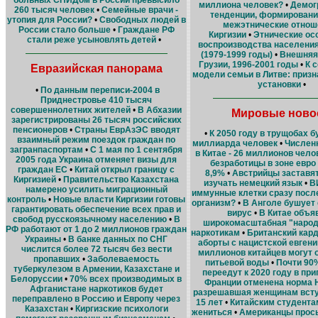
больных СПИДом в России превысило
миллиона человек?
•
Демог
260 тысяч человек
•
Семейные врачи -
тенденции, формировани
утопия для России?
•
Свободных людей в
межэтнические отнош
России стало больше
•
Граждане РФ
Киргизии
•
Этнические ос
стали реже усыновлять детей
•
воспроизводства населения
(1979-1999 годы)
•
Внешняя
Грузии, 1996-2001 годы
•
К 
Евразийская панорама
модели семьи в Литве: призн
установки
•
•
По данным переписи-2004 в
Приднестровье 410 тысяч
совершеннолетних жителей
•
В Абхазии
Мировые ново
зарегистрированы 26 тысяч российских
пенсионеров
•
Страны ЕврАзЭС вводят
•
К 2050 году в трущобах б
взаимный режим поездок граждан по
миллиарда человек
•
Числен
загранпаспортам
•
С 1 мая по 1 сентября
в Китае - 26 миллионов чело
2005 года Украина отменяет визы для
безработицы в зоне евро
граждан ЕС
•
Китай открыл границу с
8,9%
•
Австрийцы заставя
Киргизией
•
Правительство Казахстана
изучать немецкий язык
•
ВИ
намерено усилить миграционный
иммунные клетки сразу посл
контроль
•
Новые власти Киргизии готовы
организм?
•
В Анголе бушует
гарантировать обеспечение всех прав и
вирус
•
В Китае объя
свобод русскоязычному населению
•
В
широкомасштабная "народ
РФ работают от 1 до 2 миллионов граждан
наркотикам
•
Британский кар
Украины
•
В банке данных по СНГ
аборты с нацистской евгени
числится более 72 тысяч без вести
миллионов китайцев могут 
пропавших
•
Заболеваемость
питьевой воды
•
Почти 90
туберкулезом в Армении, Казахстане и
переедут к 2020 году в пр
Белоруссии
•
70% всех производимых в
Франции отменена норма 
Афганистане наркотиков будет
разрешавшая женщинам вступ
переправлено в Россию и Европу через
15 лет
•
Китайским студента
Казахстан
•
Киргизские психологи
жениться
•
Американцы просы