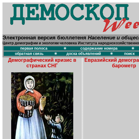
Электронная версия бюллетеня
Население и обще
Центр демографии и экологии человека Института народнохозяйственно
первая полоса
содержание номера
обратная связь
доска объявлений
поиск
Демографический кризис в
Евразийский демогр
странах СНГ
барометр