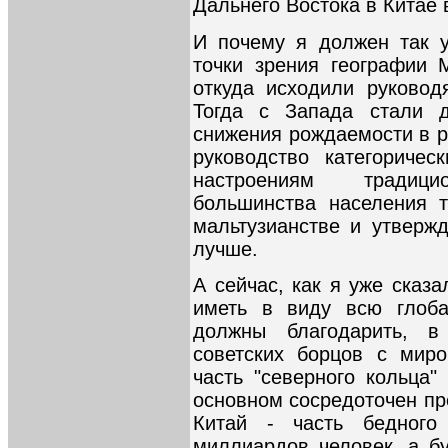
Дальнего Востока в Китае
И почему я должен так 
точки зрения географии 
откуда исходили руковод
Тогда с Запада стали д
снижения рождаемости в р
руководство категориче
настроениям традицио
большинства населения т
мальтузианстве и утверж
лучше.
А сейчас, как я уже сказа
иметь в виду всю глоба
должны благодарить, в
советских борцов с миро
часть "северного кольца"
основном сосредоточен пр
Китай - часть бедного
миллиардов человек, а б