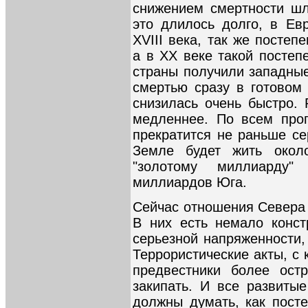
снижением смертности шл
это длилось долго, в Ев
XVIII века, так же посте
а в XX веке такой постеп
страны получили западные
смертью сразу в готовом 
снизилась очень быстро. 
медленнее. По всем прог
прекратится не раньше се
Земле будет жить окол
"золотому миллиарду"
миллиардов Юга.
Сейчас отношения Севера 
В них есть немало констр
серьезной напряженности,
Террористические акты, с 
предвестники более ост
закипать. И все развитые
должны думать, как посте