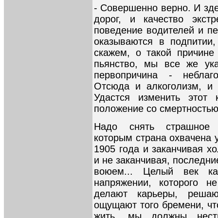
- Совершенно верно. И зде
дорог, и качество экст
поведение водителей и пе
оказываются в подпитии,
скажем, о такой причине 
пьянство, мы все же ук
первопричина - неблаг
Отсюда и алкоголизм, и 
Удастся изменить этот 
положение со смертностью
Надо снять страшное 
которым страна охвачена 
1905 года и заканчивая хо
и не заканчивая, последни
воюем... Целый век к
напряжении, которого 
делают карьеры, реша
ощущают того бремени, чт
жить, мы должны нест