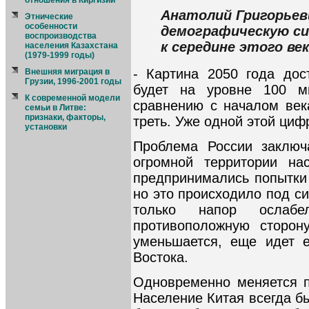
отношения в Киргизии
Анатолий Григорьев
Этнические
особенности
демографическую с
воспроизводства
к середине этого ве
населения Казахстана
(1979-1999 годы)
- Картина 2050 года дос
Внешняя миграция в
Грузии, 1996-2001 годы
будет на уровне 100 м
К современной модели
сравнению с началом века
семьи в Литве:
признаки, факторы,
треть. Уже одной этой циф
установки
Проблема России заключ
огромной территории на
предпринимались попытки 
но это происходило под с
только напор ослабе
противоположную сторон
уменьшается, еще идет е
Востока.
Одновременно меняется п
Население Китая всегда б