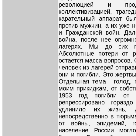
революцией и продо
коллективизацией, траге
карательный аппарат бы
против мужчин, а их уже 
и Гражданской войн. Да
война, после нее огромн
лагерях. Мы до сих п
Абсолютные потери от ре
остается масса вопросов.
человек из лагерей отпра
они и погибли. Это жертв
Отдельная тема - голод,
моим прикидкам, от собст
1953 год погибли от 
репрессировано горазд
удлинило их жизнь,
непосредственно в тюрьма
от войны, эпидемий, г
население России могл