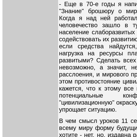
- Еще в 70-е годы я нап
"Знание" брошюру о мир
Когда я над ней работал
человечество зашло в т
население слаборазвитых 
содействовать их развитию
если средства найдутся
нагрузка на ресурсы пл
развитыми? Сделать всех
невозможно, а значит, н
расслоения, и мирового п
этом противостояние циви
кажется, что к этому все
потенциальные ко
"цивилизационную" окраск
упрощает ситуацию.
В чем смысл уроков 11 се
всему миру форму будущих
хотите - нет, но, издавна