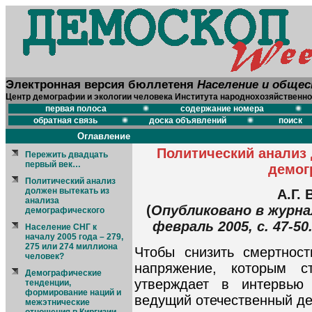
Электронная версия бюллетеня
Население и обще
Центр демографии и экологии человека Института народнохозяйственно
первая полоса
содержание номера
обратная связь
доска объявлений
поиск
Оглавление
Политический анализ 
Пережить двадцать
первый век…
демог
Политический анализ
должен вытекать из
А.Г.
анализа
(
Опубликовано в журна
демографического
февраль 2005, с. 47-5
Население СНГ к
началу 2005 года – 279,
275 или 274 миллиона
Чтобы снизить смертност
человек?
напряжение, которым с
Демографические
утверждает в интервью 
тенденции,
формирование наций и
ведущий отечественный д
межэтнические