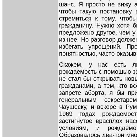
шанс. Я просто не вижу а
чтобы такую постановку 
стремиться к тому, чтоб
гражданину. Нужно хотя б
предложено другое, чем у
из нее. Но разговор долж
избегать упрощений. Пр
понятностью, часто оказы
Скажем, у нас есть л
рождаемость с помощью за
не стал бы открывать нов
гражданами, а тем, кто в
запрете аборта, я бы пр
генеральным секретар
Чаушеску, и вскоре в Рум
1969 годах рождаемос
застигнутое врасплох на
условиям, и рождаем
Образовалось два-три мно