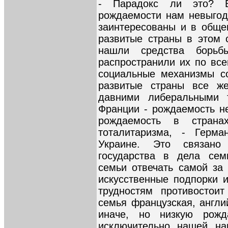
- Парадокс ли это? В
рождаемости нам невыгод
заинтересованы и в обще
развитые страны в этом 
нашли средства борьб
распространили их по все
социальные механизмы со
развитые страны все ж
давними либеральными 
Франции - рождаемость н
рождаемость в страна
тоталитаризма, - Герма
Украине. Это связано
государства в дела сем
семьи отвечать самой за 
искусственные подпорки и
трудностям противостоит
семья французская, англи
иначе, но низкую рожд
исключительно нашей на