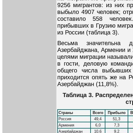
9256 мигрантов: из них п
выбыло 4907 человек; отр
составило 558 человек
прибывших в Грузию мигра
из России (таблица 3).
Весьма значительна 
Азербайджана, Армении и 
целями миграции называли
в гости, деловую команд
общего числа выбывших
приходится опять же на Р
Азербайджан (11,8%).
Таблица 3. Распределе
ст
Страны
Всего
Прибыло
Россия
49,4
51,3
Армения
6,0
7,3
Азербайджан
10,6
9,2