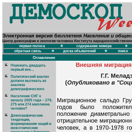
Электронная версия бюллетеня
Население и обще
Центр демографии и экологии человека Института народнохозяйственно
первая полоса
содержание номера
обратная связь
доска объявлений
поиск
Оглавление
Внешняя миграция 
Пережить двадцать
первый век…
Г.Г. Мелад
Политический анализ
должен вытекать из
(
Опубликовано в "Соц
анализа
демографического
Население СНГ к
Миграционное сальдо Гру
началу 2005 года – 279,
275 или 274 миллиона
годов было положите
человек?
положение диаметрально 
Демографические
отрицательное миграционн
тенденции,
формирование наций и
человек, а в 1970-1978 г
межэтнические