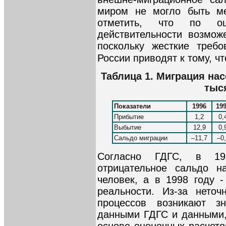
миром не могло быть ме
отметить, что по оц
действительности возмож
поскольку жесткие требо
России приводят к тому, ч
Таблица 1. Миграция нас
тыс
Показатели
1996
19
Прибытие
1,2
0,
Выбытие
12,9
0,
Сальдо миграции
–11,7
–0
Согласно ГДГС, в 199
отрицательное сальдо н
человек, а в 1998 году -
реальности. Из-за неточ
процессов возникают з
данными ГДГС и данными,
основе оценочных расчето