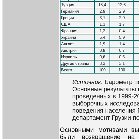
Турция
13,4
12,6
Германия
2,9
2,9
Греция
3,1
2,9
США
1,3
1,7
Франция
1,2
0,4
Украина
5,4
5,9
Англия
1,9
1,4
Австрия
0,9
0,7
Израиль
0,6
0,6
Другие страны
3,3
3,1
Всего
100
100
Источник
: Барометр п
Основные результаты 
проведенных в 1999-200
выборочных исследова
поведения населения 
департамент Грузии по
Основными мотивами вы
были возвращение на 