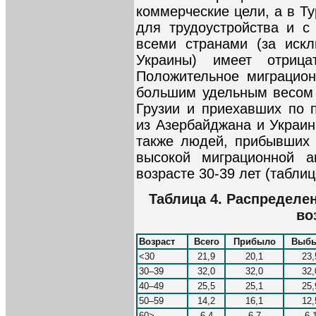
коммерческие цели, а в Т
для трудоустройства и с
всеми странами (за иск
Украины) имеет отрица
Положительное миграцио
большим удельным весом 
Грузии и приехавших по 
из Азербайджана и Украин
также людей, прибывших 
высокой миграционной а
возрасте 30-39 лет (таблиц
Таблица 4. Распределе
во
Возраст
Всего
Прибыло
Выб
<30
21,9
20,1
23,
30–39
32,0
32,0
32,
40–49
25,5
25,1
25,
50–59
14,2
16,1
12,
60>
6,4
6,7
6,