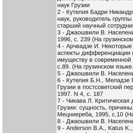
наук Грузии
2 - Кутелия Бадри Никанд
наук, руководитель группы
старший научный сотрудни
3 - Джаошвили В. Населен
1996, с. 239 (На грузинско
4 - Арчвадзе И. Некоторы
аспекты дифференциации 
имуществу в современной Г
с.89. (На грузинском языке.
5 - Джаошвили В. Населени
6 - Кутелия Б.Н., Меладзе 
Грузии в постсоветский пе
1997. N 4, с. 187
7 - Чикава Л. Критическая
Грузии: сущность, причины
Мецниереба, 1995, с.10 (Н
8 - Джаошвили В. Населени
9 - Anderson B.A., Katus K.