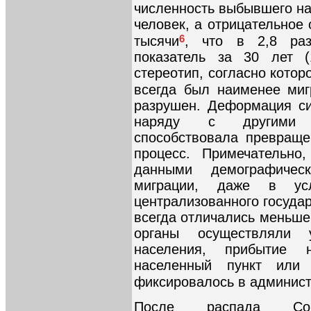
численность выбывшего на
человек, а отрицательное
6
тысячи
, что в 2,8 раз
показатель за 30 лет (
стереотип, согласно котор
всегда был наименее ми
разрушен. Деформация си
наряду с другими о
способствовала превращ
процесс. Примечательно
данными демографичес
миграции, даже в усл
централизованного госуда
всегда отличались меньше
органы осуществляли 
населения, прибытие 
населенный пункт или
фиксировалось в админист
После распада Со