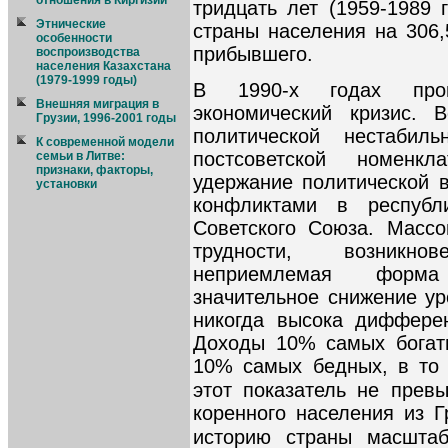
отношения в Киргизии
тридцать лет (1959-1989 
Этнические
страны населения на 306,
особенности
прибывшего.
воспроизводства
населения Казахстана
(1979-1999 годы)
В 1990-х годах прои
Внешняя миграция в
экономический кризис.
Грузии, 1996-2001 годы
политической нестабил
К современной модели
постсоветской номенк
семьи в Литве:
признаки, факторы,
удержание политической в
установки
конфликтами в республ
Советского Союза. Массо
трудности, возникн
неприемлемая форма
значительное снижение ур
никогда высока диффере
Доходы 10% самых богат
10% самых бедных, в то 
этот показатель не прев
коренного населения из Г
историю страны масштаб