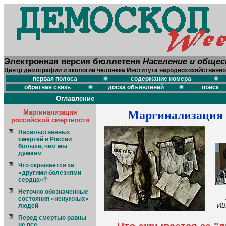
Электронная версия бюллетеня
Население и обще
Центр демографии и экологии человека Института народнохозяйственно
первая полоса
содержание номера
обратная связь
доска объявлений
поиск
Оглавление
Маргинализация
Маргинализация 
российской смертности
Насильственных
смертей в России
больше, чем мы
думаем
Что скрывается за
«другими болезнями
сердца»?
Неточно обозначенные
состояния «ненужных»
И
людей
Перед смертью равны
не все