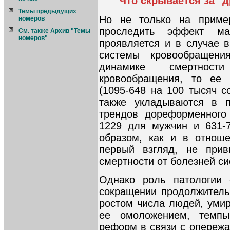
Что скрывается за "
Темы предыдущих
Но не только на приме
номеров
проследить эффект ма
См. также Архив "Темы
номеров"
проявляется и в случае 
системы кровообращен
динамике смертнос
кровообращения, то ее 
(1095-648 на 100 тысяч с
также укладываются в п
трендов дореформенного 
1229 для мужчин и 631-7
образом, как и в отнош
первый взгляд, не прив
смертности от болезней с
Однако роль патологии 
сокращении продолжительн
ростом числа людей, умир
ее омоложением, темпы
реформ в связи с опереж