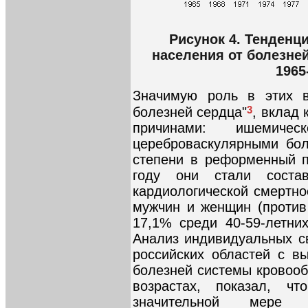
Рисунок 4. Тенденц
населения от болезне
1965
Значимую роль в этих во
3
болезней сердца"
, вклад
причинами: ишемич
цереброваскулярными бол
степени в реформенный пе
году они стали состав
кардиологической смертно
мужчин и женщин (против 
17,1% среди 40-59-летних
Анализ индивидуальных св
российских областей с в
болезней системы кровооб
возрастах, показал, ч
значительной мере о