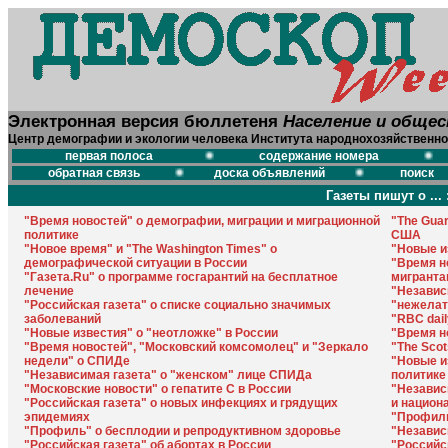
Электронная версия бюллетеня
Население и обще
Центр демографии и экологии человека Института народнохозяйственно
первая полоса
содержание номера
обратная связь
доска объявлений
поиск
Газеты пишут о ... 
"Время новостей" о демографии, миграции и миграционной
"The Gua
политике
США
"Новое время" и "The Washington Times" о
"Новые и
демографической ситуации в России
"Время н
"Газета.Ru" о программе госгарантий на бесплатное
мигранта
лечение
"Независ
"Российская газета" о списке социально значимых
"нежела
заболеваний
"RBC dail
"Новые известия" о "неотложке" в России
"Время н
"Время новостей", "Московский комсомолец" и "Зеркало
"The Sco
недели" о СПИДе
"Новые и
"Независимая газета" о "женском" лице СПИДа
политике
"Московские новости" о гепатите С в России
"Независ
"Российская газета" о новых инфекциях и грядущих
и национ
эпидемиях
"Профиль
"Профиль" о бесплодии и репродуктивном здоровье
"Независ
"Российская газета" об абортах в России
"Российск