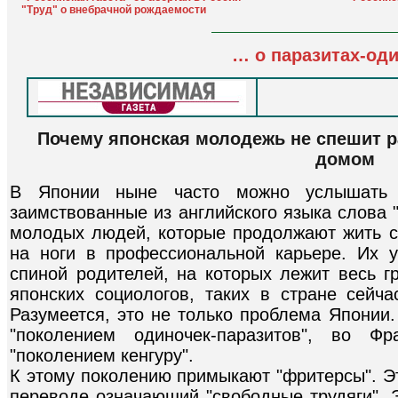
"Труд" о внебрачной рождаемости
… о паразитах-од
Почему японская молодежь не спешит р
домом
В Японии ныне часто можно услышать т
заимствованные из английского языка слова 
молодых людей, которые продолжают жить с
на ноги в профессиональной карьере. Их у
спиной родителей, на которых лежит весь г
японских социологов, таких в стране сейч
Разумеется, это не только проблема Японии.
"поколением одиночек-паразитов", во Ф
"поколением кенгуру".
К этому поколению примыкают "фритерсы". Э
переводе означающий "свободные трудяги". 