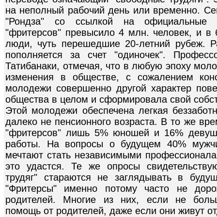
на неполный рабочий день или временно. Се
"Рондза" со ссылкой на официальные с
"фритерсов" превысило 4 млн. человек, и в
люди, чуть перешедшие 20-летний рубеж. 
пополняется за счет "одиночек". Професс
Татибанаки, отмечая, что в любую эпоху мол
изменения в обществе, с сожалением конс
молодежи совершенно другой характер пов
общества в целом и сформировала свой собс
Этой молодежи обеспечена легкая беззабот
далеко не пенсионного возраста. В то же вр
"фритерсов" лишь 5% юношей и 16% девуш
работы. На вопросы о будущем 40% мужч
мечтают стать независимыми профессионалам
это удастся. Те же опросы свидетельству
трудяг" стараются не заглядывать в буду
"Фритерсы" именно потому часто не доро
родителей. Многие из них, если не боль
помощь от родителей, даже если они живут от