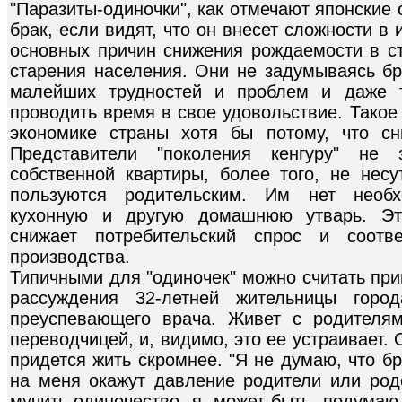
"Паразиты-одиночки", как отмечают японские 
брак, если видят, что он внесет сложности в 
основных причин снижения рождаемости в 
старения населения. Они не задумываясь бр
малейших трудностей и проблем и даже т
проводить время в свое удовольствие. Тако
экономике страны хотя бы потому, что сн
Представители "поколения кенгуру" не 
собственной квартиры, более того, не несу
пользуются родительским. Им нет необх
кухонную и другую домашнюю утварь. Это
снижает потребительский спрос и соотве
производства.
Типичными для "одиночек" можно считать пр
рассуждения 32-летней жительницы горо
преуспевающего врача. Живет с родителя
переводчицей, и, видимо, это ее устраивает. 
придется жить скромнее. "Я не думаю, что б
на меня окажут давление родители или род
мучить одиночество, я, может быть, подумаю 