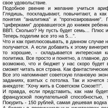
свое удовольствие.
Подобное рвение и желание учиться ариф
Глядишь, поскладывают, повычитают, а как
понятия "аналитика" и "прогнозирование".
"циферками" дорвавшегося до книжек ребенка
ВВП. Сколько? Ну пусть будет семь… Плюс 
Теперь поделим все это на 5…".
Что и как приплюсовывать, в данном случае н
получается. А если добавить к этому винегр
то хорошие, - складывается интересная к
политика. Все просто и понятно, а главное, д
возможно, что и бюджет у нас скоро будет в
сможет читать вся страна. Как фантастически
Все это напоминает советскую плановую экон
заданиях, взятых с потолка. Так и хочется 
анекдоте: "Хочу жить в Советском Союзе!!!".
И правда, если представить, как нам будет
французской покупательной способностью, 
Покурить - 150 рублей, самая дешевая водка -
А билеты в провинциальных кинотеатрах под