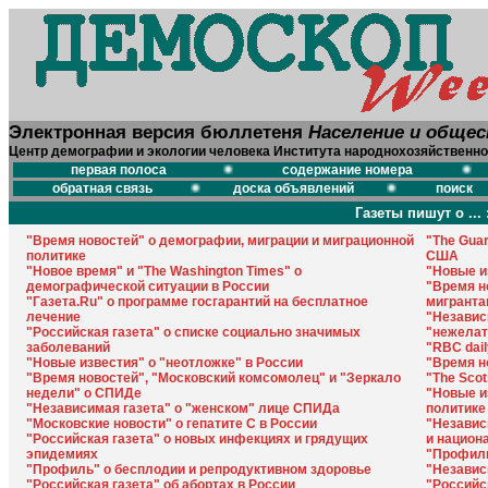
Электронная версия бюллетеня
Население и обще
Центр демографии и экологии человека Института народнохозяйственно
первая полоса
содержание номера
обратная связь
доска объявлений
поиск
Газеты пишут о ... 
"Время новостей" о демографии, миграции и миграционной
"The Gua
политике
США
"Новое время" и "The Washington Times" о
"Новые и
демографической ситуации в России
"Время н
"Газета.Ru" о программе госгарантий на бесплатное
мигранта
лечение
"Независ
"Российская газета" о списке социально значимых
"нежела
заболеваний
"RBC dail
"Новые известия" о "неотложке" в России
"Время н
"Время новостей", "Московский комсомолец" и "Зеркало
"The Sco
недели" о СПИДе
"Новые и
"Независимая газета" о "женском" лице СПИДа
политике
"Московские новости" о гепатите С в России
"Независ
"Российская газета" о новых инфекциях и грядущих
и национ
эпидемиях
"Профиль
"Профиль" о бесплодии и репродуктивном здоровье
"Независ
"Российская газета" об абортах в России
"Российск