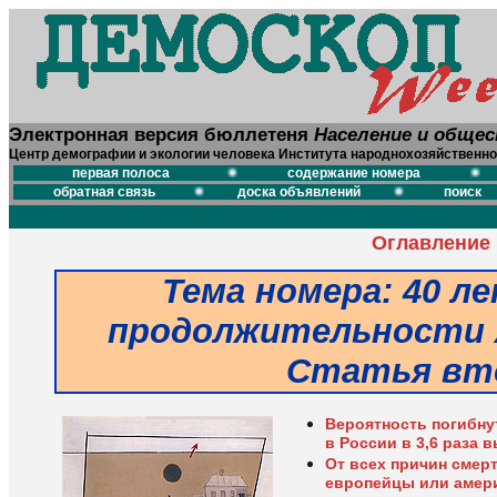
Электронная версия бюллетеня
Население и обще
Центр демографии и экологии человека Института народнохозяйственно
первая полоса
содержание номера
обратная связь
доска объявлений
поиск
Оглавление
Тема номера:
40 ле
продолжительности 
Статья вт
Вероятность погибну
в России в 3,6 раза 
От всех причин смер
европейцы или амер