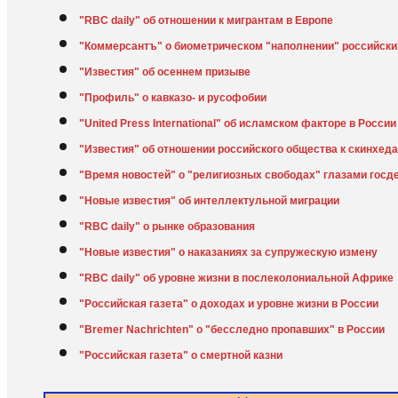
"RBC daily" об отношении к мигрантам в Европе
"Коммерсантъ" о биометрическом "наполнении" российски
"Известия" об осеннем призыве
"Профиль" о кавказо- и русофобии
"United Press International" об исламском факторе в России
"Известия" об отношении российского общества к скинхед
"Время новостей" о "религиозных свободах" глазами гос
"Новые известия" об интеллектульной миграции
"RBC daily" о рынке образования
"Новые известия" о наказаниях за супружескую измену
"RBC daily" об уровне жизни в послеколониальной Африке
"Российская газета" о доходах и уровне жизни в России
"Bremer Nachrichten" о "бесследно пропавших" в России
"Российская газета" о смертной казни