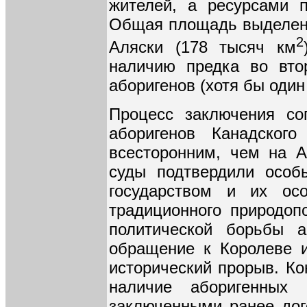
жителей, а ресурсами п
Общая площадь выделенн
2
Аляски (178 тысяч км
наличию предка во вто
аборигенов (хотя бы один
Процесс заключения со
аборигенов Канадско
всесторонним, чем на А
суды подтвердили особ
государством и их ос
традиционного природоп
политической борьбы а
обращение к Королеве и
исторический прорыв. Ко
наличие аборигенных
заключенными ранее дог