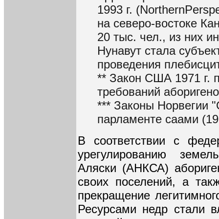
1993 г. (NorthernPersp
на северо-востоке Ка
20 тыс. чел., из них 
Нунавут стала субъек
проведения плебисцито
** Закон США 1971 г.
требований аборигено
*** Законы Норвегии "
парламенте саами (19
В соответствии с фед
урегулированию земел
Аляски (АНКСА) абориге
своих поселений, а та
прекращение легитимного
Ресурсами недр стали в