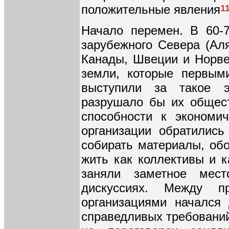
положительные явления
1
Начало перемен. В 60-
зарубежного Севера (Аля
Канады, Швеции и Норвег
земли, которые первым
выступили за такое э
разрушало бы их общест
способности к экономи
организации обратилис
собирать материалы, об
жить как коллективы и 
заняли заметное мес
дискуссиях. Между п
организациями начался 
справедливых требований