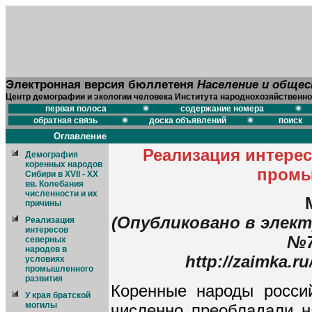
Электронная версия бюллетеня
Население и обще
Центр демографии и экологии человека Института народнохозяйственно
первая полоса
содержание номера
обратная связь
доска объявлений
поиск
Оглавление
Реализация интерес
Демография
коренных народов
промы
Сибири в XVII - XX
вв. Колебания
численности и их
причины
(Опубликовано в элект
Реализация
интересов
№7
северных
народов в
http://zaimka.r
условиях
промышленного
развития
Коренные народы росси
У края братской
могилы
численно преобладали н