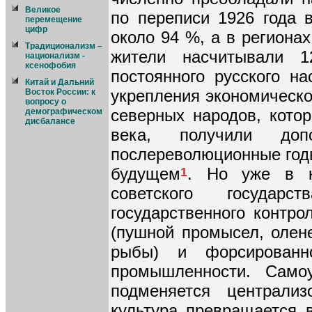
Великое
по переписи 1926 года 
перемещение
цифр
около 94 %, а в региона
Традиционализм –
жители насчитывали 1
национализм -
ксенофобия
постоянного русского н
Китай и Дальний
укрепления экономическо
Восток России: к
вопросу о
северных народов, кото
демографическом
дисбалансе
века, получили до
послереволюционные годы
будущем
. Но уже в к
1
советского государ
государственного контро
(пушной промысел, олен
рыбы) и форсированн
промышленности. Самоу
подменяется централиз
культура превращается 