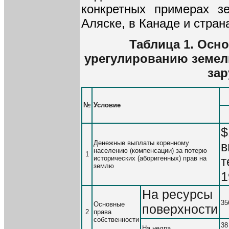
конкретных примерах з
Аляске, в Канаде и стран
Таблица 1. Осн
урегулированию земел
зар
№
Условие
$
Денежные выплаты коренному
в
населению (компенсации) за потерю
1
исторических (аборигенных) прав на
т
землю
1
На ресурсы
35
Основные
поверхности
2
права
собственности
38
На недра