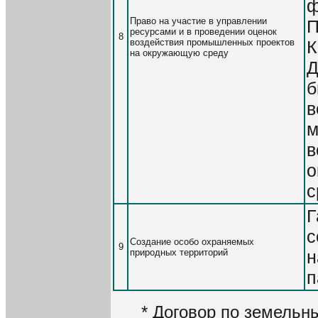
ф
Право на участие в управлении
П
ресурсами и в проведении оценок
8
воздействия промышленных проектов
К
на окружающую среду
Д
б
в
м
в
о
с
Г
с
Создание особо охраняемых
9
природных территорий
н
п
* Договор по земельн