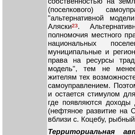
собственностью на земл
(поселкового) само
"альтернативной модел
Аляски
. Альтернатив
23
полномочия местного пра
национальных посел
муниципальные и регион
права на ресурсы трад
модель", тем не мене
жителям тех возможносте
самоуправлением. Поэто
и остается стимулом для
где появляются доходы 
(нефтяное развитие на 
вблизи с. Коцебу, рыбный
Территориальная а