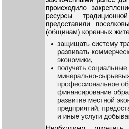
происходило закреплен
ресурсы традиционн
предоставили поселков
(общинам) коренных жите
защищать систему тр
развивать коммерчес
экономики,
получать социальные
минерально-сырьевых 
профессиональное обу
финансирование обра
развитие местной эко
предприятий, предос
и иные услуги добыв
Необходимо отметит