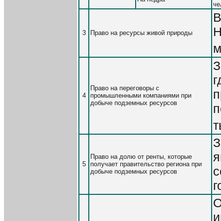
че
В
Н
3
Право на ресурсы живой природы
м
З
г
Право на переговоры с
п
4
промышленными компаниями при
добыче подземных ресурсов
п
т
З
я
Право на долю от ренты, которые
5
получает правительство региона при
с
добыче подземных ресурсов
г
О
и