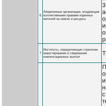
3
а
Аборигенные организации, владеющие
6
коллективными правами коренных
о
жителей на землю и ресурсы
и
о
р
Институты, определяющие стратегию
Т
7
инвестирования и сбережения
компенсационных выплат
П
о
и
н
с
т