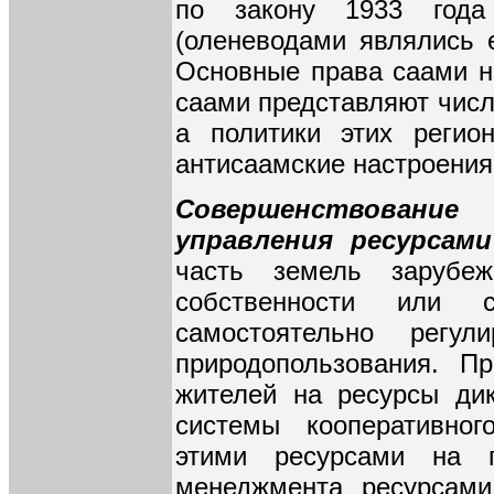
по закону 1933 года
(оленеводами являлись е
Основные права саами на
саами представляют числ
а политики этих регио
антисаамские настроени
Совершенствовани
управления ресурсам
часть земель зарубе
собственности или с
самостоятельно регул
природопользования. П
жителей на ресурсы ди
системы кооперативно
этими ресурсами на г
менеджмента ресурсами