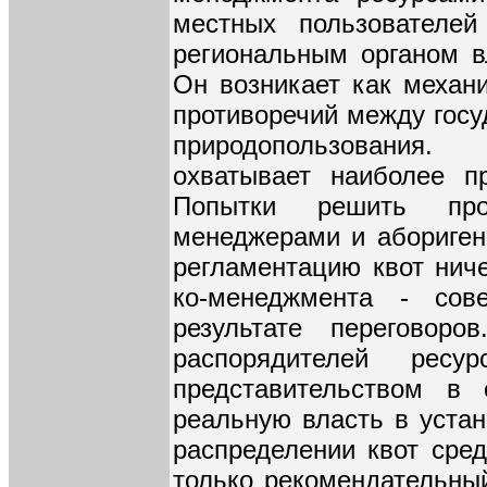
местных пользователе
региональным органом в
Он возникает как механ
противоречий между госу
природопользования
охватывает наиболее п
Попытки решить прот
менеджерами и абориген
регламентацию квот нич
ко-менеджмента - со
результате переговоро
распорядителей ресу
представительством в 
реальную власть в уста
распределении квот сред
только рекомендательный