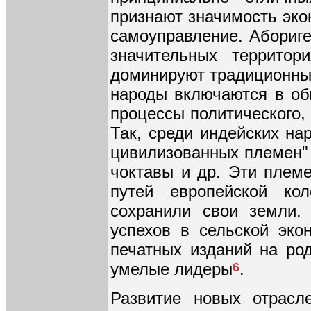
признают значимость эко
самоуправление. Абориг
значительных территор
доминируют традиционные
народы включаются в об
процессы политического, 
Так, среди индейских на
цивилизованных племен" 
чоктавы и др. Эти племе
путей европейской ко
сохранили свои земли.
успехов в сельской эко
печатных изданий на ро
умелые лидеры
.
6
Развитие новых отрасл