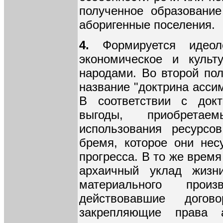
полученное образовани
аборигенные поселения.
4.
Формируется идеоло
экономическое и культ
народами. Во второй пол
название "доктрина асси
В соответствии с док
выгоды, приобрета
использования ресурсо
бремя, которое они нес
прогресса. В то же врем
архаичный уклад жиз
материального прои
действовавшие дого
закрепляющие права 