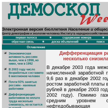
Электронная версия бюллетеня
Население и обще
Центр демографии и экологии человека Института народнохозяйственно
первая полоса
содержание номера
обратная связь
доска объявлений
поиск
Оглавление
Дифференциация ра
Экономическая
активность россиян
несколько снизила
выше, чем в 1998, но
ниже, чем в 1992
В декабре 2003 года меж
В 2003 году число
начисленной заработной п
безработных составило
6 миллионов человек
9,6 раз в декабре 2002 г
Почти 93% занятых
ростом заработной платы 
россиян - наемные
рублей в декабре 2003 го
работники
2002 году). Помимо га
Дифференциация
работников по оплате
средним уровнем о
труда несколько
снизилась, но остается
нефтедобывающ