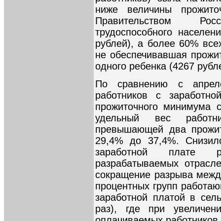
ниже величины прожито
Правительством Ро
трудоспособного населени
рублей), а более 60% все
не обеспечивавшая прожи
одного ребенка (4267 рубл
По сравнению с апрел
работников с заработн
прожиточного минимума с
удельный вес работн
превышающей два прожит
29,4% до 37,4%. Снизил
заработной плате р
разрабатываемых отрасле
сокращение разрыва между
процентных групп работа
заработной платой в сель
раз), где при увеличен
оплачиваемых работников 