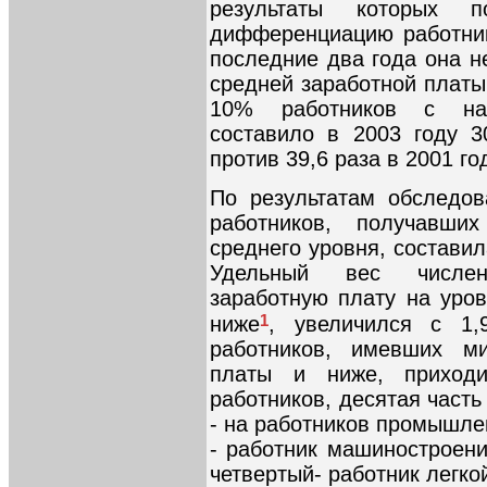
результаты которых п
дифференциацию работник
последние два года она н
средней заработной платы
10% работников с наи
составило в 2003 году 3
против 39,6 раза в 2001 год
По результатам обследов
работников, получавш
среднего уровня, составил
Удельный вес числен
заработную плату на уро
1
ниже
, увеличился с 1
работников, имевших м
платы и ниже, приходи
работников, десятая часть
- на работников промышле
- работник машиностроени
четвертый- работник легк