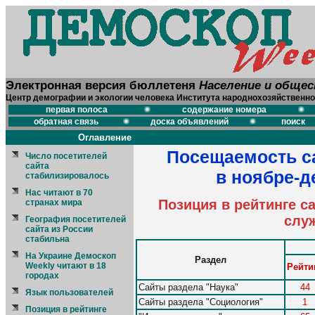
Электронная версия бюллетеня
Население и обще
Центр демографии и экологии человека Института народнохозяйственно
первая полоса
содержание номера
обратная связь
доска объявлений
поиск
Оглавление
Посещаемость с
Число посетителей
сайта
в ноябре-д
стабилизировалось
Нас читают в 70
Позиция в рейтинге с
странах мира
слу
География посетителей
сайта из России
стабильна
На Украине Демоскоп
Раздел
Weekly читают в 18
Рейти
городах
Сайты раздела "Наука"
44
Язык пользователей
Сайты раздела "Социология"
1
Позиция в рейтинге