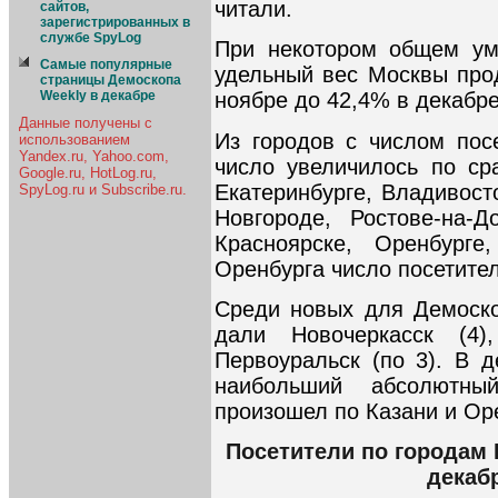
читали.
сайтов,
зарегистрированных в
службе SpyLog
При некотором общем ум
Самые популярные
удельный вес Москвы про
страницы Демоскопа
Weekly в декабре
ноябре до 42,4% в декабре
Данные получены с
Из городов с числом пос
использованием
Yandex.ru, Yahoo.com,
число увеличилось по ср
Google.ru, HotLog.ru,
Екатеринбурге, Владивост
SpyLog.ru и Subscribe.ru.
Новгороде, Ростове-на-Д
Красноярске, Оренбурге
Оренбурга число посетител
Среди новых для Демоско
дали Новочеркасск (4)
Первоуральск (по 3). В 
наибольший абсолютны
произошел по Казани и Оре
Посетители по городам 
декабр