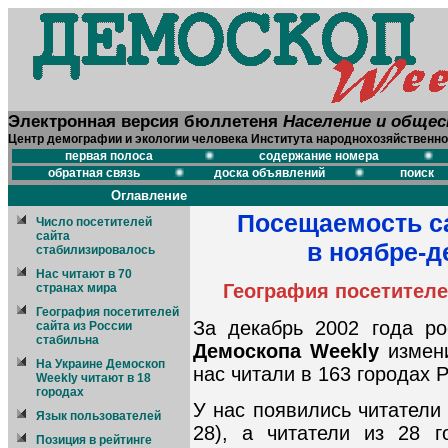
Электронная версия бюллетеня
Население и обще
Центр демографии и экологии человека Института народнохозяйственно
первая полоса
содержание номера
обратная связь
доска объявлений
поиск
Оглавление
Посещаемость с
Число посетителей
сайта
в ноябре-д
стабилизировалось
Нас читают в 70
География посетителе
странах мира
География посетителей
За декабрь 2002 года ро
сайта из России
стабильна
Демоскопа Weekly
измени
На Украине Демоскоп
нас читали в 163 городах Р
Weekly читают в 18
городах
У нас появились читатели 
Язык пользователей
28), а читатели из 28 
Позиция в рейтинге