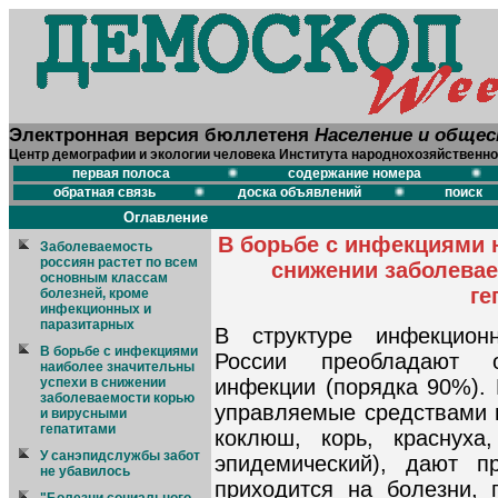
Электронная версия бюллетеня
Население и обще
Центр демографии и экологии человека Института народнохозяйственно
первая полоса
содержание номера
обратная связь
доска объявлений
поиск
Оглавление
В борьбе с инфекциями 
Заболеваемость
россиян растет по всем
снижении заболева
основным классам
ге
болезней, кроме
инфекционных и
паразитарных
В структуре инфекцион
В борьбе с инфекциями
России преобладают о
наиболее значительны
успехи в снижении
инфекции (порядка 90%).
заболеваемости корью
управляемые средствами 
и вирусными
гепатитами
коклюш, корь, краснуха
У санэпидслужбы забот
эпидемический), дают п
не убавилось
приходится на болезни,