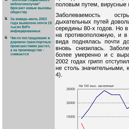
"Болезни социального
половым путем, вирусные г
неблагополучия"
бросают новые вызовы
обществу
Заболеваемость ост
За январь-июль 2003
дыхательных путей доволь
года выявлено почти 19
середины 80-х годов. Но 
тысяч ВИЧ-
инфицированных
на противоположную, и в 
Число пострадавших в
вида поднялась почти до
дорожно-транспортных
происшествиях растет,
вновь снизилась. Забол
а на производстве -
более умеренно и с выр
снижается
2002 годах грипп отступи
не столь значительными, 
4).