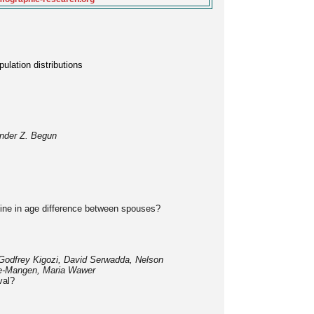
pulation distributions
ander Z. Begun
ine in age difference between spouses?
Godfrey Kigozi, David Serwadda, Nelson
e-Mangen, Maria Wawer
val?