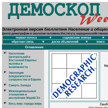
Электронная версия бюллетеня
Население и обще
Центр демографии и экологии человека Института народнохозяйственно
первая полоса
содержание номера
обратная связь
доска объявлений
поиск
Оглавление
Население
Центральной и
Восточной Европы:
вызовы и
На
возможности
Эволюция
рождаемости и
супружества в Европе
Смерть Запада
Межнациональные
отношения в
республике Марий Эл
Весь мир: города мира
Своб
http://www.de