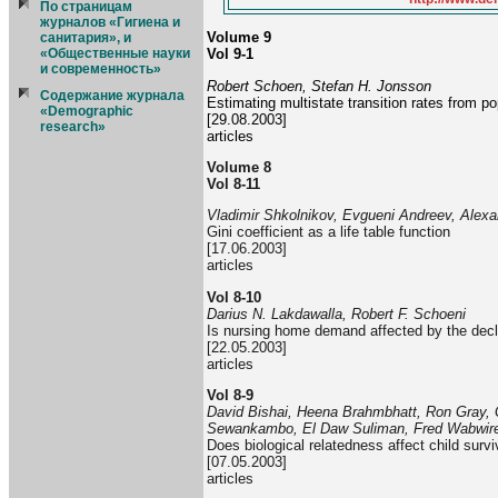
По страницам
журналов «Гигиена и
Volume 9
санитария», и
«Общественные науки
Vol 9-1
и современность»
Robert Schoen, Stefan H. Jonsson
Содержание журнала
Estimating multistate transition rates from po
«Demographic
[29.08.2003]
research»
articles
Volume 8
Vol 8-11
Vladimir Shkolnikov, Evgueni Andreev, Alex
Gini coefficient as a life table function
[17.06.2003]
articles
Vol 8-10
Darius N. Lakdawalla, Robert F. Schoeni
Is nursing home demand affected by the decl
[22.05.2003]
articles
Vol 8-9
David Bishai, Heena Brahmbhatt, Ron Gray, 
Sewankambo, El Daw Suliman, Fred Wabwir
Does biological relatedness affect child survi
[07.05.2003]
articles