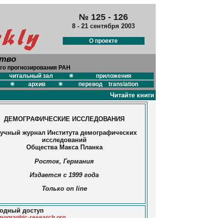
№ 125 - 126
8 - 21 сентября 2003
О проекте
ство
го прогнозирования РАН
читальный зал
приложения
архив
перевод translation
Читайте книги
ДЕМОГРАФИЧЕСКИЕ ИССЛЕДОВАНИЯ
учный журнал Института демографических
исследований
Общества Макса Планка
Росток, Германия
Издается с 1999 года
Только on line
одный доступ
mographic-research.org