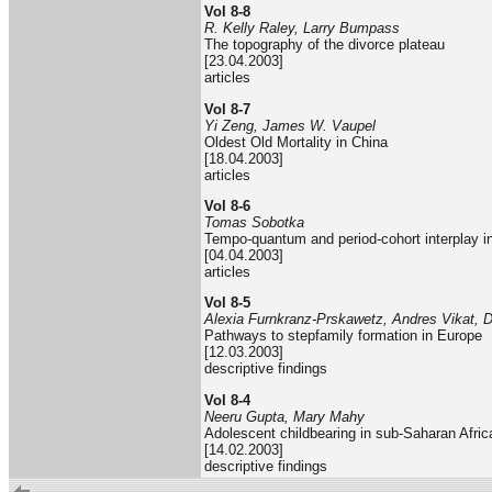
Vol 8-8
R. Kelly Raley, Larry Bumpass
The topography of the divorce plateau
[23.04.2003]
articles
Vol 8-7
Yi Zeng, James W. Vaupel
Oldest Old Mortality in China
[18.04.2003]
articles
Vol 8-6
Tomas Sobotka
Tempo-quantum and period-cohort interplay in 
[04.04.2003]
articles
Vol 8-5
Alexia Furnkranz-Prskawetz, Andres Vikat, Di
Pathways to stepfamily formation in Europe
[12.03.2003]
descriptive findings
Vol 8-4
Neeru Gupta, Mary Mahy
Adolescent childbearing in sub-Saharan Afric
[14.02.2003]
descriptive findings