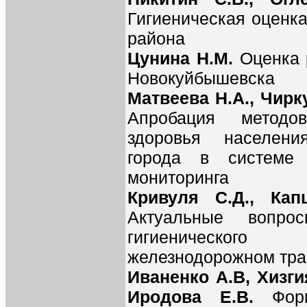
Гигиеническая оценка
района
Цунина Н.М.
Оценка 
Новокуйбышевска
Матвеева Н.А., Чирк
Апробация методо
здоровья населени
города в системе с
мониторинга
Кривуля С.Д., Кап
Актуальные вопро
гигиеническог
железнодорожном тра
Иваненко А.В, Хизги
Иродова Е.В.
Фор