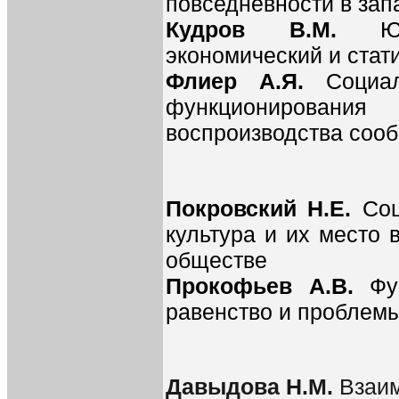
повседневности в зап
Кудров В.М.
Ю
экономический и стат
Флиер А.Я.
Социа
функционирован
воспроизводства соо
Покровский Н.Е.
Соц
культура и их место
обществе
Прокофьев А.В.
Фу
равенство и проблемы
Давыдова Н.М.
Взаи