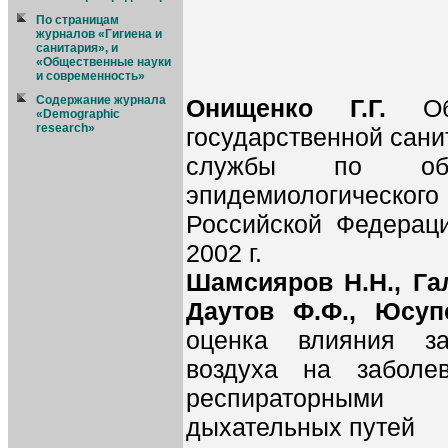
По страницам
журналов «Гигиена и
санитария», и
«Общественные науки
и современность»
Содержание журнала
Онищенко Г.Г.
О
«Demographic
research»
государственной сан
службы по обес
эпидемиологического
Российской Федераци
2002 г.
Шамсияров Н.Н., Гал
Даутов Ф.Ф., Юсу
оценка влияния за
воздуха на заболе
респираторными
дыхательных путей