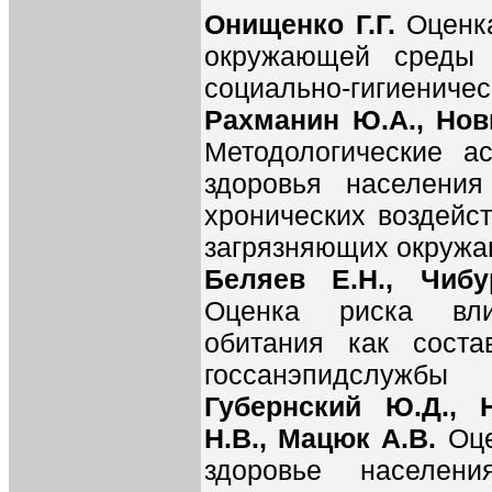
Онищенко Г.Г.
Оценк
окружающей среды 
социально-гигиеничес
Рахманин Ю.А., Нови
Методологические а
здоровья населения
хронических воздейс
загрязняющих окруж
Беляев Е.Н., Чибу
Оценка риска вл
обитания как соста
госсанэпидслужбы
Губернский Ю.Д., 
Н.В., Мацюк А.В.
Оце
здоровье населени