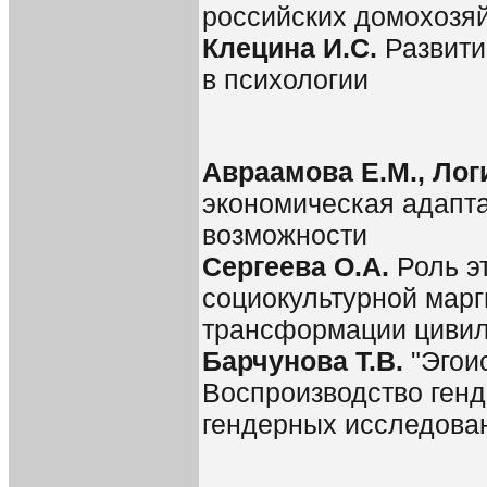
российских домохозя
Клецина И.С.
Развити
в психологии
Авраамова Е.М., Лог
экономическая адапта
возможности
Сергеева О.А.
Роль э
социокультурной марг
трансформации цивил
Барчунова Т.В.
"Эгоис
Воспроизводство генд
гендерных исследова