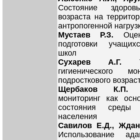
Состояние здоров
возраста на террито
антропогенной нагруз
Мустаев Р.З.
Оце
подготовки учащих
школ
Сухарев А.Г.
гигиенического м
подросткового возрас
Щербаков К.П
мониторинг как осно
состояния среды
населения
Савилов Е.Д., Ждан
Использование ад