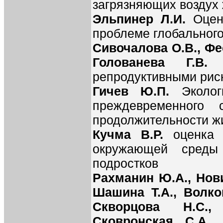
загрязняющих воздух
Эльпинер Л.И.
Оцен
проблеме глобального
Сивочалова О.В., Фе
Голованева Г.В
репродуктивными рис
Гичев Ю.П.
Экологи
преждевременного 
продолжительности ж
Кучма В.Р.
оценка
окружающей среды
подростков
Рахманин Ю.А., Нови
Шашина Т.А., Волков
Скворцова Н.С.,
Сковронская С.А.