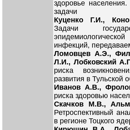
здоровье населения
задачи
Куценко Г.И., Кон
Задачи государ
эпидемиологической
инфекций, передавае
Ломовцев А.Э., Фи
Л.И., Лобковский А.
риска возникновен
развития в Тульской 
Иванов А.В., Фрол
риска здоровью насе
Скачков М.В., Аль
Ретроспективный ана
в регионе Тоцкого яд
Кирюшин В.А., Лоба