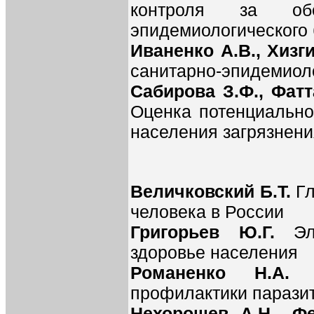
контроля за обе
эпидемиологического
Иваненко А.В., Хизг
санитарно-эпидемиол
Сабирова З.Ф., Фатт
Оценка потенциально
населения загрязнен
Величковский Б.Т.
Гл
человека в России
Григорьев Ю.Г.
Э
здоровье населения
Романенко Н.А
профилактики парази
Нехорошев А.Н., Фед