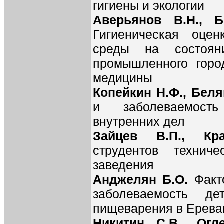
гигиены и экологии
Аверьянов В.Н., Б
Гигиеническая оце
среды на состоян
промышленного горо
медицины
Копейкин Н.Ф., Бел
и заболеваемость
внутренних дел
Зайцев В.П., К
струдентов техниче
заведения
Анджелян Б.О.
Факт
заболеваемость де
пищеварения в Ерева
Никитин С.В., Огл