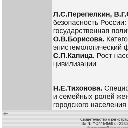
Л.С.Перепелкин, В.Г
безопасность России
государственная поли
О.В.Борисова.
Катего
эпистемологический 
С.П.Капица.
Рост нас
цивилизации
Н.Е.Тихонова.
Специф
и семейных ролей же
городского населения
Свидетельство о регистра
Эл № ФС77-54569 от 21.03.
demoscope@demoscop