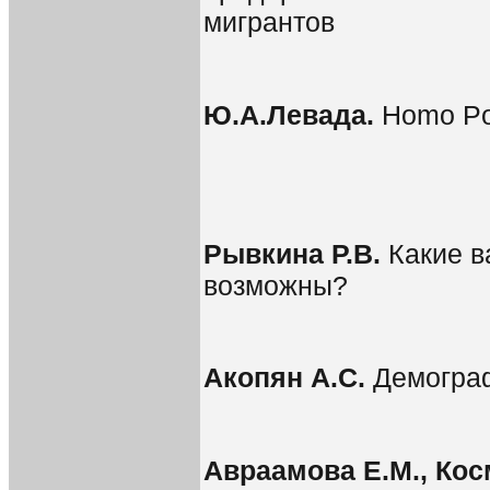
мигрантов
Ю.А.Левада.
Homo Pos
Рывкина Р.В.
Какие в
возможны?
Акопян А.С.
Демограф
Авраамова Е.М., Кос