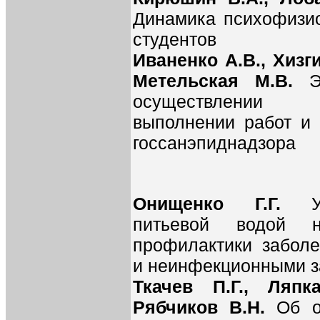
Динамика психофизио
студентов
Иваненко А.В., Хизг
Метельская М.В.
Э
осуществлении 
выполнении работ и 
госсанэпиднадзора
Онищенко Г.Г.
питьевой водой 
профилактики забол
и неинфекционными 
Ткачев П.Г., Ляпк
Рябчиков В.Н.
Об о