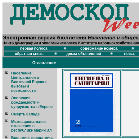
Электронная версия бюллетеня
Население и обще
Центр демографии и экологии человека Института народнохозяйственно
первая полоса
содержание номера
обратная связь
доска объявлений
поиск
Оглавление
Население
Центральной и
Восточной Европы:
вызовы и
возможности
Эволюция
рождаемости и
супружества в Европе
Смерть Запада
Межнациональные
отношения в
республике Марий Эл
Весь мир: города мира