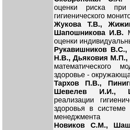
оценки риска при 
гигиенического монит
Жукова Т.В., Жижи
Шапошникова И.В.
оценки индивидуальн
Рукавишников В.С.,
Н.В., Дьяковия М.П.,
математического м
здоровье - окружающ
Тархов П.В., Пиниг
Шевелев И.И.,
реализации гигиени
здоровья в системе 
менеджмента
Новиков С.М., Шаш