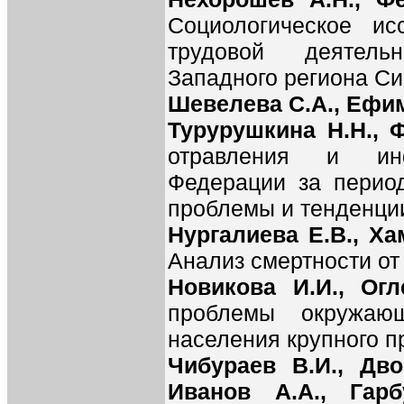
Социологическое ис
трудовой деятель
Западного региона С
Шевелева С.А., Ефим
Турурушкина Н.Н., 
отравления и ин
Федерации за период
проблемы и тенденци
Нургалиева Е.В., Ха
Анализ смертности от
Новикова И.И., Огл
проблемы окружаю
населения крупного 
Чибураев В.И., Двос
Иванов А.А., Гар