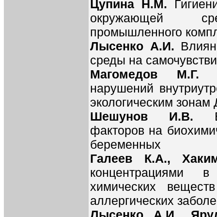
Цупина Н.М.
Гигиен
окружающей сре
промышленного комп
Лысенко А.И.
Влиян
среды на самочувстви
Магомедов М.Г
нарушений внутриутр
экологическим зонам 
Шешунов И.В.
факторов на биохими
беременных
Галеев К.А., Хак
концентрациями в
химических веществ
аллергических заболе
Лысенко А.И., Яру