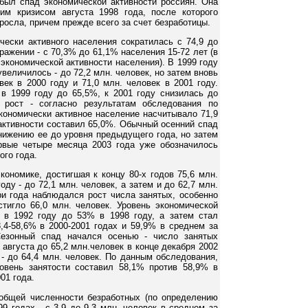
был спад экономической активности россиян. Она
им кризисом августа 1998 года, после которого
росла, причем прежде всего за счет безработицы.
чески активного населения сократилась с 74,9 до
ражении - с 70,3% до 61,1% населения 15-72 лет (в
экономической активности населения). В 1999 году
величилось - до 72,2 млн. человек, но затем вновь
век в 2000 году и 71,0 млн. человек в 2001 году.
в 1999 году до 65,5%, к 2001 году снизилась до
 рост - согласно результатам обследования по
экономически активное население насчитывало 71,9
 активности составил 65,0%. Обычный осенний спад
снижению ее до уровня предыдущего года, но затем
ервые четыре месяца 2003 года уже обозначилось
ого года.
кономике, достигшая к концу 80-х годов 75,6 млн.
оду - до 72,1 млн. человек, а затем и до 62,7 млн.
и года наблюдался рост числа занятых, особенно
стигло 66,0 млн. человек. Уровень экономической
 в 1992 году до 53% в 1998 году, а затем стал
8,4-58,6% в 2000-2001 годах и 59,9% в среднем за
Сезонный спад начался осенью - число занятых
 августа до 65,2 млн.человек в конце декабря 2002
 - до 64,4 млн. человек. По данным обследования,
овень занятости составил 58,1% против 58,9% в
01 года.
общей численности безработных (по определению
9 годах - с 3,9 до 9,3 млн. человек в среднем за