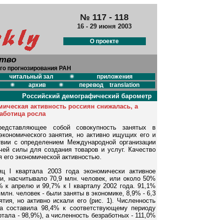
№ 117 - 118
16 - 29 июня 2003
О проекте
ство
го прогнозирования РАН
читальный зал
приложения
архив
перевод translation
Российский демографический барометр
мическая активность россиян снижалась, а
аботица росла
представляющее собой совокупность занятых в
кономического занятия, но активно ищущих его и
ствии с определением Международной организации
чей силы для создания товаров и услуг. Качество
 его экономической активностью.
ц I квартала 2003 года экономически активное
ии, насчитывало 70,9 млн. человек, или около 50%
% к апрелю и 99,7% к I кварталу 2002 года. 91,1%
млн. человек - были заняты в экономике, 8,9% - 6,3
тия, но активно искали его (рис. 1). Численность
да составила 98,4% к соответствующему периоду
ртала - 98,9%), а численность безработных - 111,0%