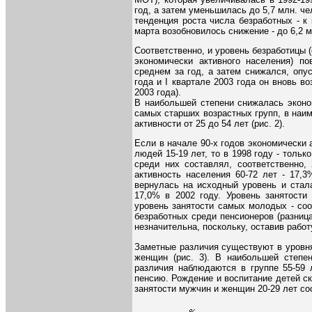
год, а затем уменьшилась до 5,7 млн. че
тенденция роста числа безработных - к
марта возобновилось снижение - до 6,2 м
Соответственно, и уровень безработицы 
экономически активного населения) п
среднем за год, а затем снижался, опу
года и I квартале 2003 года он вновь в
2003 года).
В наибольшей степени снижалась эконо
самых старших возрастных групп, в наи
активности от 25 до 54 лет (рис. 2).
Если в начале 90-х годов экономически
людей 15-19 лет, то в 1998 году - только
среди них составлял, соответственно,
активность населения 60-72 лет - 17,3
вернулась на исходный уровень и стал
17,0% в 2002 году. Уровень занятости
уровень занятости самых молодых - соо
безработных среди пенсионеров (разниц
незначительна, поскольку, оставив работу
Заметные различия существуют в уровня
женщин (рис. 3). В наибольшей степе
различия наблюдаются в группе 55-59
пенсию. Рождение и воспитание детей ск
занятости мужчин и женщин 20-29 лет со