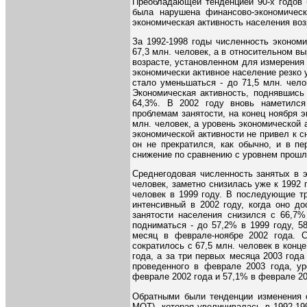
Преобладающей тенденцией 90-х годов 
была нарушена финансово-экономическ
экономическая активность населения воз
За 1992-1998 годы численность экономи
67,3 млн. человек, а в относительном вы
возрасте, установленном для измерения 
экономически активное население резко у
стало уменьшаться - до 71,5 млн. чело
Экономическая активность, поднявшись 
64,3%. В 2002 году вновь наметился
проблемам занятости, на конец ноября 
млн. человек, а уровень экономической
экономической активности не привел к 
он не прекратился, как обычно, и в п
снижение по сравнению с уровнем прошл
Среднегодовая численность занятых в э
человек, заметно снизилась уже к 1992 г
человек в 1999 году. В последующие тр
интенсивный в 2002 году, когда оно до
занятости населения снизился с 66,7%
подниматься - до 57,2% в 1999 году, 5
месяц в феврале-ноябре 2002 года. 
сократилось с 67,5 млн. человек в конце
года, а за три первых месяца 2003 года
проведенного в феврале 2003 года, ур
феврале 2002 года и 57,1% в феврале 20
Обратными были тенденции изменения 
МОТ), которая увеличивалась в 1992-199