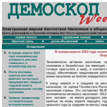
Электронная версия бюллетеня
Население и обще
Центр демографии и экологии человека Института народнохозяйственно
первая полоса
содержание номера
обратная связь
доска объявлений
поиск
Оглавление
В январе-апреле 2003 года эконо
В январе-апреле 2003
безр
года экономическая
активность россиян
Экономически активное население, 
снижалась, а
экономике и безработных (не имеющих э
безработица росла
готовых приступить к нему, в соответ
Почти половина
труда), обеспечивает предложение рабо
занятых россиян
жизни населения во многом определяется
работает на частных
предприятиях, каждый
К концу апреля и в среднем за меся
седьмой занят в
население, по оценке Госкомстата Росс
неформальном секторе
населения страны. Это составляет 99,4
экономики
экономически активного населения - 64,6 
млн. человек - не имели доходного заня
Уровень травматизма
занятых на конец апреля текущего го
со смертельным
прошлого года (в среднем за месяц I ква
исходом немного