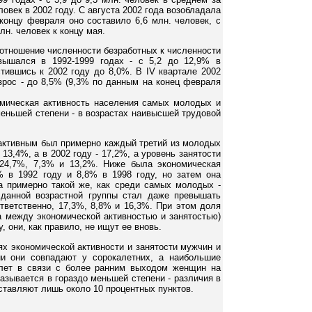
ловек в 2002 году. С августа 2002 года возобладала
 концу февраля оно составило 6,6 млн. человек, с
лн. человек к концу мая.
(отношение численности безработных к численности
овышался в 1992-1999 годах - с 5,2 до 12,9% в
стившись к 2002 году до 8,0%. В IV квартале 2002
озрос - до 8,5% (9,3% по данным на конец февраля
мическая активность населения самых молодых и
меньшей степени - в возрастах наивысшей трудовой
 активным был примерно каждый третий из молодых
 13,4%, а в 2002 году - 17,2%, а уровень занятости
 24,7%, 7,3% и 13,2%. Ниже была экономическая
% в 1992 году и 8,8% в 1998 году, но затем она
а примерно такой же, как среди самых молодых -
 данной возрастной группы стал даже превышать
тветственно, 17,3%, 8,8% и 16,3%. При этом доля
а между экономической активностью и занятостью)
, они, как правило, не ищут ее вновь.
х экономической активности и занятости мужчин и
ни они совпадают у сорокалетних, а наибольшие
 лет в связи с более ранним выходом женщин на
азывается в гораздо меньшей степени - различия в
ставляют лишь около 10 процентных пунктов.