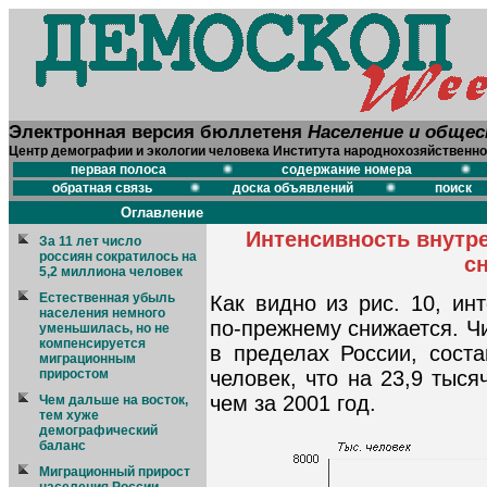
Электронная версия бюллетеня
Население и обще
Центр демографии и экологии человека Института народнохозяйственно
первая полоса
содержание номера
обратная связь
доска объявлений
поиск
Оглавление
Интенсивность внутр
За 11 лет число
россиян сократилось на
с
5,2 миллиона человек
Естественная убыль
Как видно из рис. 10, ин
населения немного
по-прежнему снижается. Ч
уменьшилась, но не
компенсируется
в пределах России, соста
миграционным
приростом
человек, что на 23,9 тыс
чем за 2001 год.
Чем дальше на восток,
тем хуже
демографический
баланс
Миграционный прирост