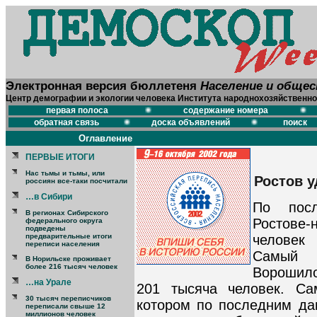
Электронная версия бюллетеня
Население и обще
Центр демографии и экологии человека Института народнохозяйственно
первая полоса
содержание номера
обратная связь
доска объявлений
поиск
Оглавление
ПЕРВЫЕ ИТОГИ
Нас тьмы и тьмы, или
Ростов 
россиян все-таки посчитали
…в Сибири
По пос
В регионах Сибирского
Ростове
федерального округа
подведены
человек
предварительные итоги
переписи населения
Самый 
В Норильске проживает
более 216 тысяч человек
Ворошило
…на Урале
201 тысяча человек. Са
30 тысяч переписчиков
котором по последним да
переписали свыше 12
миллионов человек