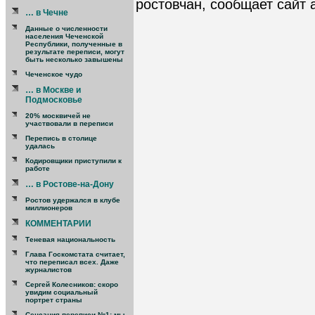
ростовчан, сообщает сайт 
… в Чечне
Данные о численности
населения Чеченской
Республики, полученные в
результате переписи, могут
быть несколько завышены
Чеченское чудо
… в Москве и
Подмосковье
20% москвичей не
участвовали в переписи
Перепись в столице
удалась
Кодировщики приступили к
работе
… в Ростове-на-Дону
Ростов удержался в клубе
миллионеров
КОММЕНТАРИИ
Теневая национальность
Глава Госкомстата считает,
что переписал всех. Даже
журналистов
Сергей Колесников: скоро
увидим социальный
портрет страны
Сенсация переписи №1: мы