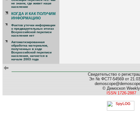
не знаем, где живет наше
население
КОГДА И КАК ПОЛУЧИМ
ИНФОРМАЦИЮ
Фактов утечки информации
о предварительных итогах
Всероссийской переписи
населения нет
Автоматизированная
обработка материалов,
полученных в ходе
Всероссийской переписи
населения, начнется в
начале 2003 года
Свидетельство о регистра
Эл № ФС77-54569 от 21.03.
demoscope@demoscop
© Демоскоп Weekly
ISSN 1726-2887