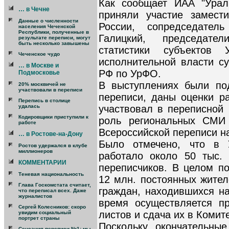
Как сообщает ИАА "УралБ
… в Чечне
приняли участие замести
Данные о численности
России, сопредседател
населения Чеченской
Республики, полученные в
Галицкий, председател
результате переписи, могут
быть несколько завышены
статистики субъектов 
Чеченское чудо
исполнительной власти с
… в Москве и
РФ по УрФО.
Подмосковье
В выступлениях были по
20% москвичей не
участвовали в переписи
переписи, даны оценки ра
Перепись в столице
участвовал в переписной 
удалась
Кодировщики приступили к
роль региональных СМИ
работе
Всероссийской переписи н
… в Ростове-на-Дону
Было отмечено, что в 
Ростов удержался в клубе
миллионеров
работало около 50 тыс. 
КОММЕНТАРИИ
переписчиков. В целом п
Теневая национальность
12 млн. постоянных жител
Глава Госкомстата считает,
граждан, находившихся н
что переписал всех. Даже
журналистов
время осуществляется п
Сергей Колесников: скоро
листов и сдача их в Комит
увидим социальный
портрет страны
Поскольку окончательные
Сенсация переписи №1: мы