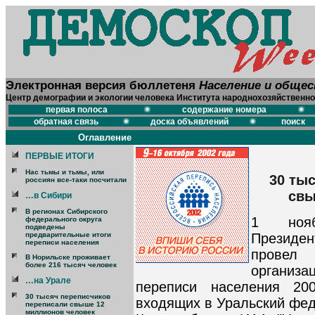
Электронная версия бюллетеня
Население и обще
Центр демографии и экологии человека Института народнохозяйственно
первая полоса
содержание номера
обратная связь
доска объявлений
поиск
Оглавление
ПЕРВЫЕ ИТОГИ
Нас тьмы и тьмы, или
30 ты
россиян все-таки посчитали
свы
…в Сибири
В регионах Сибирского
1 нояб
федерального округа
подведены
Президен
предварительные итоги
переписи населения
провел
В Норильске проживает
более 216 тысяч человек
организа
…на Урале
переписи населения 20
30 тысяч переписчиков
входящих в Уральский фед
переписали свыше 12
миллионов человек