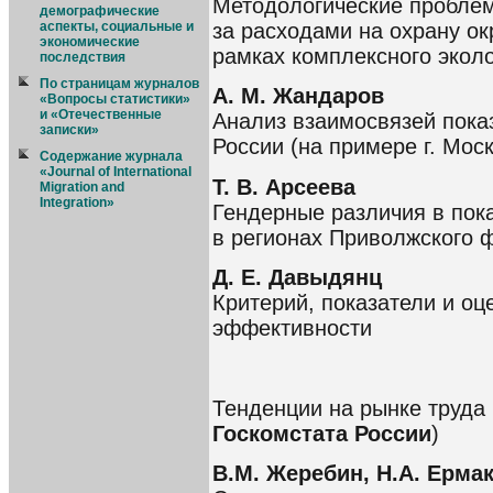
Методологические проблем
демографические
за расходами на охрану о
аспекты, социальные и
экономические
рамках комплексного эколо
последствия
По страницам журналов
А. М. Жандаров
«Вопросы статистики»
и «Отечественные
Анализ взаимосвязей показ
записки»
России (на примере г. Мос
Содержание журнала
«Journal of International
Т. В. Арсеева
Migration and
Integration»
Гендерные различия в пок
в регионах Приволжского 
Д. Е. Давыдянц
Критерий, показатели и оц
эффективности
Тенденции на рынке труда 
Госкомстата России
)
В.М. Жеребин, Н.А. Ерма