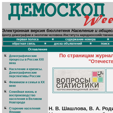
Электронная версия бюллетеня
Население и обще
Центр демографии и экологии человека Института народнохозяйственно
первая полоса
содержание номера
обратная связь
доска объявлений
поиск
Оглавление
По страницам журнал
Демографические
процессы в России XXI
"Отечест
века
Население и кризисы.
Демографические
перспективы России
Феминизм и семья в XX
веке
Семейная жизнь и
воспроизводство
населения в Великом
Новгороде
Н. В. Шашлова, В. А. Род
Старение населения
Японии: