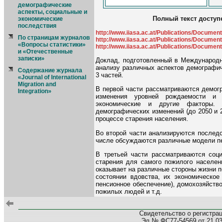
демографические
аспекты, социальные и
Полный текст доступ
экономические
последствия
http://www.iiasa.ac.at/Publications/Document
По страницам журналов
http://www.iiasa.ac.at/Publications/Document
«Вопросы статистики»
http://www.iiasa.ac.at/Publications/Document
и «Отечественные
записки»
Доклад, подготовленный в Международн
анализу различных аспектов демографич
Содержание журнала
3 частей.
«Journal of International
Migration and
В первой части рассматриваются демогр
Integration»
изменения уровней рождаемости и 
экономические и другие факторы.
демографических изменений (до 2050 и 2
процессе старения населения.
Во второй части анализируются последс
числе обсуждаются различные модели п
В третьей части рассматриваются соц
старения для самого пожилого населен
оказывает на различные стороны жизни 
состоянии вдовства, их экономическое
пенсионное обеспечение), домохозяйств
пожилых людей и т.д.
Свидетельство о регистра
Эл № ФС77-54569 от 21.03.