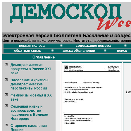
Электронная версия бюллетеня
Население и обще
Центр демографии и экологии человека Института народнохозяйственно
первая полоса
содержание номера
обратная связь
доска объявлений
поиск
Оглавление
Демографические
процессы в России XXI
века
Население и кризисы.
Демографические
перспективы России
Lax
Феминизм и семья в XX
веке
Семейная жизнь и
воспроизводство
населения в Великом
Новгороде
Старение населения
Японии: