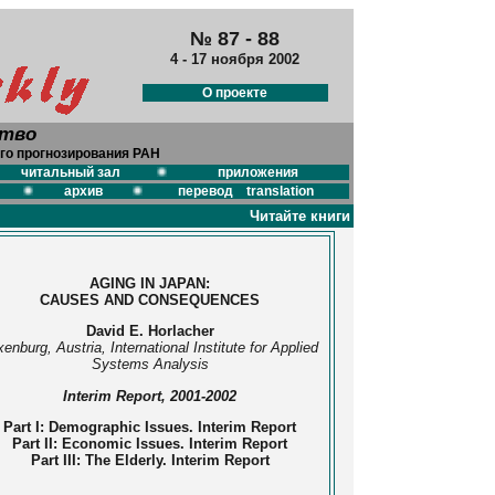
№ 87 - 88
4 - 17 ноября 2002
О проекте
ство
го прогнозирования РАН
читальный зал
приложения
архив
перевод translation
Читайте книги
AGING IN JAPAN:
CAUSES AND CONSEQUENCES
David E. Horlacher
enburg, Austria, International Institute for Applied
Systems Analysis
Interim Report, 2001-2002
Part I: Demographic Issues. Interim Report
Part II: Economic Issues. Interim Report
Part III: The Elderly. Interim Report