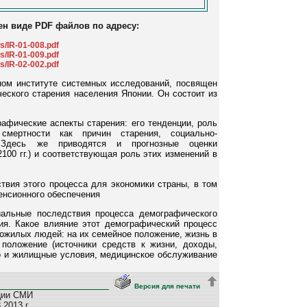
ен виде PDF файлов по адресу:
s/IR-01-008.pdf
s/IR-01-009.pdf
s/IR-02-002.pdf
ом институте системных исследований, посвящен
еского старения населения Японии. Он состоит из
афические аспекты старения: его тенденции, роль
смертности как причин старения, социально-
 Здесь же приводятся и прогнозные оценки
100 гг.) и соответствующая роль этих изменений в
твия этого процесса для экономики страны, в том
енсионного обеспечения
иальные последствия процесса демографического
ия. Какое влияние этот демографический процесс
пожилых людей: на их семейное положение, жизнь в
 положение (источники средств к жизни, доходы,
о и жилищные условия, медицинское обслуживание
Версия для печати
ции СМИ
2013 г.