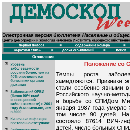
Электронная версия бюллетеня
Население и обще
Центр демографии и экологии человека Института народнохозяйственно
первая полоса
содержание номера
обратная связь
доска объявлений
поиск
Оглавление
Положение со 
Уровень
заболеваемости
россиян более, чем на
Темпы роста заболев
40% определяется
замедляются. Признаки э
болезнями органов
дыхания
стали особенно явными в 
Заболеваний ОРВИ
Российского научно-метод
(более 90% всей
инфекционной
и борьбе со СПИДом Мин
заболеваемости) в 2001
января 1987 года умерло 
году было меньше, чем
в 2000
том числе 90 детей. На
Кишечные инфекции
состояло 87614 ВИЧ-ин
постепенно отступают
детей, число больных СПИ