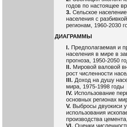
годов по настоящее в
3.
Сельское население
населения с разбивко
регионам, 1960-2030 г
ДИАГРАММЫ
I.
Предполагаемая и п
населения в мире в за
прогноза, 1950-2050 г
II.
Мировой валовой вн
рост численности насе
III.
Доход на душу насе
мира, 1975-1998 годы
IV.
Использование перв
основных регионах мир
V.
Выбросы двуокиси уг
использования ископа
производства цемента
VI.
Оценки численности