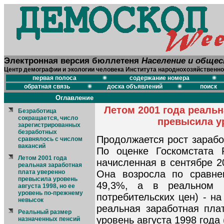
Электронная версия бюллетеня
Население и обще
Центр демографии и экологии человека Института народнохозяйственно
первая полоса
содержание номера
обратная связь
доска объявлений
поиск
Оглавление
Летом 2001 года реальн
Безработица
сокращается, число
превысила ур
зарегистрированных
безработных
Продолжается рост зарабо
сравнялось с числом
вакансий
По оценке Госкомстата 
Летом 2001 года
начисленная в сентябре 2
реальная заработная
плата уверенно
Она возросла по сравне
превысила уровень
49,3%, а в реальном 
августа 1998, но ее
уровень по-прежнему
потребительских цен) - н
невысок
реальная заработная пла
Реальный размер
уровень августа 1998 года 
назначенных пенсий