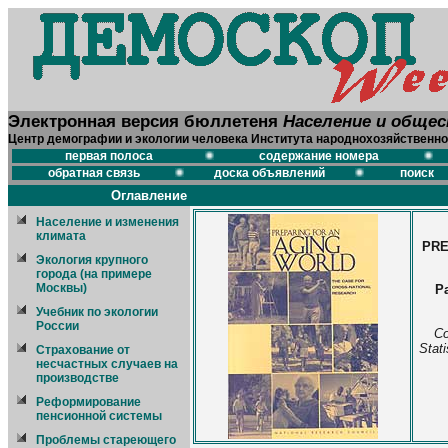
Электронная версия бюллетеня
Население и обще
Центр демографии и экологии человека Института народнохозяйственно
первая полоса
содержание номера
обратная связь
доска объявлений
поиск
Оглавление
Население и изменения
климата
PRE
Экология крупного
города (на примере
Москвы)
Pa
Учебник по экологии
России
Co
Stat
Страхование от
несчастных случаев на
производстве
Реформирование
пенсионной системы
Проблемы стареющего