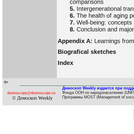
comparisons
5.
Intergenerational tran
6.
The health of aging p
7.
Well-being: concept
8.
Conclusion and majo
Appendix A:
Learnings from 
Biografical sketches
Index
Демоскоп Weekly издается при подд
Фонда ООН по народонаселению (UNF
demoscope@demoscope.ru
Программы MOST (Management of socia
© Демоскоп Weekly