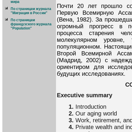
мира
Почти 20 лет прошло с
По страницам журнала
Первую Всемирную Асса
"Миграция в России"
(Вена, 1982). За прошедш
По страницам
французского журнала
огромный прогресс в п
"Population"
процесса старения чел
молекулярном уровне,
популяционном. Настоящи
Второй Всемирной Асса
(Мадрид, 2002) с надежд
ориентиром для исследо
будущих исследованиях.
C
Executive summary
1.
Introduction
2.
Our aging world
3.
Work, retirement, an
4.
Private wealth and in