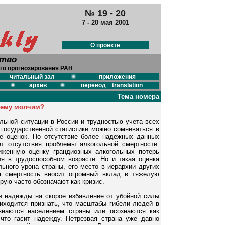
№ 19 - 20
7 - 20 мая 2001
О проекте
ство
го прогнозирования РАН
читальный зал
приложения
архив
перевод translation
Тема номера
ему молчим?
льной ситуации в России и трудностью учета всех
государственной статистики можно сомневаться в
е оценок. Но отсутствие более надежных данных
т отсутствия проблемы алкогольной смертности.
иженную оценку грандиозных алкогольных потерь
я в трудоспособном возрасте. Но и такая оценка
ьного урона страны, его место в иерархии других
я смертность вносит огромный вклад в тяжелую
ую часто обозначают как кризис.
ли надежды на скорое избавление от убойной силы
иходится признать, что масштабы гибели людей в
знаются населением страны или осознаются как
 что гасит надежду. Нетрезвая страна уже давно