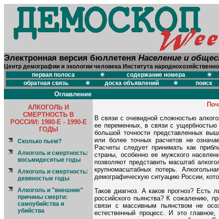
Электронная версия бюллетеня
Население и обще
Центр демографии и экологии человека Института народнохозяйственно
первая полоса
содержание номера
обратная связь
доска объявлений
поиск
Оглавление
Поч
АЛКОГОЛЬ И
СМЕРТНОСТЬ В
В связи с очевидной сложностью алкого
РОССИИ: 1980-Е - 1990-Е
ее переменных, в связи с ущербностью 
ГОДЫ
большой точности представленных выш
или более точных расчетов не означае
Сколько пьем?
Расчеты следует принимать как прибл
Алкоголь и смертность:
страны, особенно ее мужского населени
восьмидесятые годы
позволяют представить масштаб алкогол
крупномасштабных потерь. Алкогольна
Алкоголь и смертность:
демографическую ситуацию России, котор
девяностые годы
Алкоголь и "внешние"
Таков диагноз. А каков прогноз? Есть 
причины смерти:
российского пьянства? К сожалению, пр
самоубийства и
связи с массивным пьянством не осо
убийства
естественный процесс. И это главное,