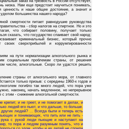
циальный заказ на трезвость в России отсутствует,
нь низка. Нам еще предстоит научиться понимать,
я ценность и наше общее достояние, а значит и
т уделом большинства нашего народа?
яной смертности питает равнодушие руководства
правительства - сбор налогов на спиртное. Но и это
лагая, что собирает половину, получает только
ьзя сказать, что государство спаивает свой народ:
исваивает криминальный бизнес, который прочно
т своих сверхприбылей и коррумпированности
иям на пути нормализации алкогольного рынка и
щим социальным проблемам страны, от решения
ом числе, алкогольные. Скоро ли удастся решить
ление страны от алкогольного мора, от главного
стается только призыв: с середины 1960-х годов и
лкоголем погибло так много людей, что пора уже
Нужно, наконец, начать медленное, но непрерывное
е с этим - снижение алкогольной смертности.
не крепит, и не греет, и не помогает в делах, и
лько людей его пьют, и что дальше, то больше.
и других людей? … Всегда были и теперь есть
пьющих и понимающих, что пить или не пить -
 рука с рукой люди пьющие и наступают на
мир, то пора и людям разумным понять, что и
бороться со злом, чтобы и их детей не споили