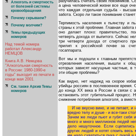
разучилась считать своих покойников. Со
Алкоголь и смертность
а цена человеческой жизни все еще оче
от болезней системы
что каждая отдельная судьба - высша
кровообращения
забота. Скоро ли такое понимание стане
Почему скрываем?
Терпимость населения к пьянству и пь
Почему молчим?
страны к этой проблеме. Главная забота 
оно делает плохо: правительство, по
Темы предыдущих
четверть дохода от выпитого. Сейчас нел
номеров
три четверти дохода от спиртного пр
Над темой номера
прилип к российской почве за сче
работал Александр
госаппарата.
НЕМЦОВ
Вот мы и подошли к главным препятств
Книга А.В. Немцова
отрезвления населения, вышли к об
"Алкогольная смертность
которых зависят насущные частные, в т
в России: 1980-1990-е
эти общие проблемы?
годы" выходит из печати в
конце мая 2001.
Как видно, нет надежд на скорое избав
убийцы россиян в послевоенное время. О
См. также Архив Темы
до конца ХХ века в России в связи с а
номеров
остановить этот губительный процесс. 
снижение потребления алкоголя, а вмест
И не вкусно вино, и не питает, и 
вредно телу и душе - и все-таки сто
Зачем же люди пьют и губят себя 
много и много миллионов людей не
дело нешуточное. Если сцепились
других людей и хотят споить весь 
им надо схватиться рука с рукой и 