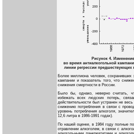
Рисунок 4. Изменени
во время антиалкогольной кампани
линии регрессии предшествующих пер
Более миллиона человек, сохранивших ж
кампании и показатель того, что сниже
снижения смертности в России.
Было бы, однако, неверно считать, ч
избежать всех людских потерь, связ
действительности был устранен не весь у
снижению потребления в связи с прово
уровень потребления алкоголя, значите
12,6 литра в 1986-1991 годах).
По нашей оценке, в 1984 году полные по
отравлении алкоголем, в связи с алког
алкогольными панкреатитами и алкогол