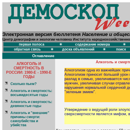
Электронная версия бюллетеня
Население и обще
Центр демографии и экологии человека Института народнохозяйственно
первая полоса
содержание номера
обратная связь
доска объявлений
поиск
Оглавление
Алкоголь и смерт
АЛКОГОЛЬ И
СМЕРТНОСТЬ В
Алкоголизм одна из важнейших при
РОССИИ: 1980-Е - 1990-Е
Алкоголизм приносит большой урон 
ГОДЫ
разлад в семью, увеличивается чис
мужчин, увеличивая случаи отравле
Сколько пьем?
нарушения нормальной сердечной де
Алкоголь и смертность:
"зеленым змием".
восьмидесятые годы
Алкоголь и смертность:
девяностые годы
Утверждение о ведущей роли злоупо
Алкоголь и "внешние"
сверхсмертности является мифом, 
причины смерти:
самоубийства и
убийства