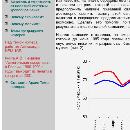
Как известно, начиная с середины 60-х 
Алкоголь и смертность
и начался ее рост, который шел пара
от болезней системы
предположить наличие причинной св
кровообращения
достоверно оценить тесноту этой свя
Почему скрываем?
алкоголя в сокращение продолжительно
возможно. Сделать это помогли поч
Почему молчим?
результате антиалкогольной кампании, п
Темы предыдущих
Начало кампании отозвалось на смер
номеров
которые до июня 1985 года превышали
Над темой номера
опустились ниже их, и разрыв стал быс
работал Александр
мужчин (рис. 2).
НЕМЦОВ
Книга А.В. Немцова
"Алкогольная смертность
в России: 1980-1990-е
годы" выходит из печати в
конце мая 2001.
См. также Архив Темы
номеров