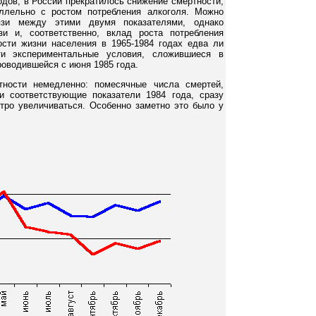
годов, в России прекратилось снижение смертности,
ллельно с ростом потребления алкоголя. Можно
язи между этими двумя показателями, однако
зи и, соответственно, вклад роста потребления
сти жизни населения в 1965-1984 годах едва ли
ти экспериментальные условия, сложившиеся в
роводившейся с июня 1985 года.
тности немедленно: помесячные числа смертей,
 соответствующие показатели 1984 года, сразу
тро увеличиваться. Особенно заметно это было у