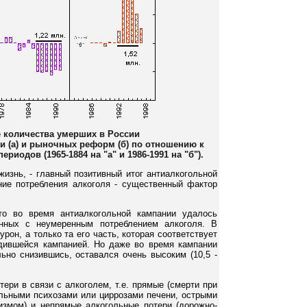
е количества умерших в России
и (а) и рыночных реформ (б) по отношению к
иодов (1965-1884 на "а" и 1986-1991 на "б").
изнь, - главный позитивный итог антиалкогольной
ние потребления алкоголя - существенный фактор
то во время антиалкогольной кампании удалось
анных с неумеренным потреблением алкоголя. В
рон, а только та его часть, которая соответствует
дившейся кампанией. Но даже во время кампании
льно снизившись, оставался очень высоким (10,5 -
тери в связи с алкоголем, т.е. прямые (смерти при
ольными психозами или циррозами печени, острыми
измом) и непрямые алкогольные потери (дорожно-