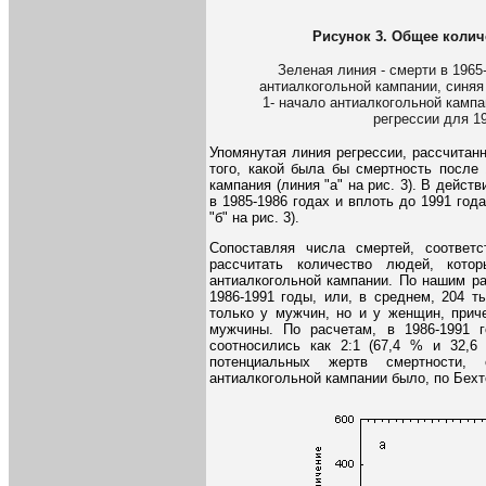
Рисунок 3. Общее количе
Зеленая линия - смерти в 1965-
антиалкогольной кампании, синяя
1- начало антиалкогольной кампа
регрессии для 19
Упомянутая линия регрессии, рассчитан
того, какой была бы смертность после 
кампания (линия "а" на рис. 3). В дейст
в 1985-1986 годах и вплоть до 1991 год
"б" на рис. 3).
Сопоставляя числа смертей, соответ
рассчитать количество людей, кот
антиалкогольной кампании. По нашим ра
1986-1991 годы, или, в среднем, 204 т
только у мужчин, но и у женщин, прич
мужчины. По расчетам, в 1986-1991 
соотносились как 2:1 (67,4 % и 32,6
потенциальных жертв смертности,
антиалкогольной кампании было, по Бехт