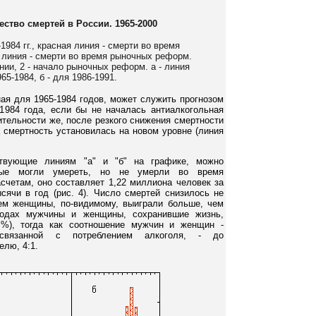
ство смертей в России. 1965-2000
1984 гг., красная линия - смерти во время
 линия - смерти во время рыночных реформ.
нии, 2 - начало рыночных реформ. а - линия
65-1984, б - для 1986-1991.
ная для 1965-1984 годов, может служить прогнозом
1984 года, если бы не началась антиалкогольная
вительности же, после резкого снижения смертности
а смертность установилась на новом уровне (линия
ствующие линиям "а" и "б" на графике, можно
орые могли умереть, но не умерли во время
счетам, оно составляет 1,22 миллиона человек за
ысячи в год (рис. 4). Число смертей снизилось не
ем женщины, по-видимому, выиграли больше, чем
годах мужчины и женщины, сохранившие жизнь,
 %), тогда как соотношение мужчин и женщин -
 связанной с потреблением алкоголя, - до
елю, 4:1.