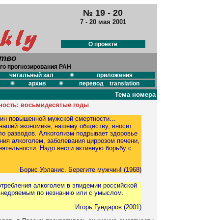
№ 19 - 20
7 - 20 мая 2001
О проекте
ство
го прогнозирования РАН
читальный зал
приложения
архив
перевод translation
Тема номера
ность: восьмидесятые годы
чин повышенной мужской смертности…
нашей экономике, нашему обществу, вносит
ло разводов. Алкоголизм подрывает здоровье
ния алкоголем, заболевания циррозом печени,
ятельности. Надо вести активную борьбу с
Борис Урланис. Берегите мужчин! (1968)
требления алкоголем в эпидемии российской
внедряемым по незнанию или с умыслом.
Игорь Гундаров (2001)