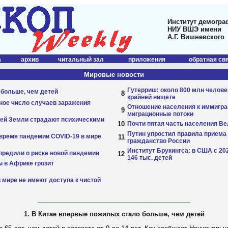
Институт демогра
НИУ ВШЭ имени
А.Г. Вишневского
а
архив
читальный зал
приложения
обратная св
Мировые новости
Гутерриш: около 800 млн челове
 больше, чем детей
8
крайней нищете
ное число случаев заражения
Отношение населения к иммигра
9
миграционные потоки
елей Земли страдают психическими
10
Почти пятая часть населения В
Путин упростил правила приема
время пандемии COVID-19 в мире
11
гражданство России
Институт Брукингса: в США с 20
предили о риске новой пандемии
12
146 тыс. детей
 в Африке грозит
 мире не имеют доступа к чистой
1. В Китае впервые пожилых стало больше, чем детей