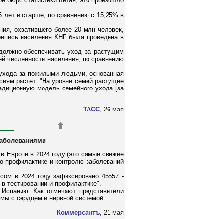
ое бюро статистики Китая, это произошло
 лет и старше, по сравнению с 15,25% в
ния, охватившего более 20 млн человек,
ерепись населения КНР была проведена в
 должно обеспечивать уход за растущим
ей численности населения, по сравнению
 ухода за пожилыми людьми, основанная
сиям растет. "На уровне семей растущее
адиционную модель семейного ухода [за
ТАСС
, 26 мая
заболеваниями
в Европе в 2024 году (это самые свежие
по профилактике и контролю заболеваний
сом в 2024 году зафиксировано 45557 -
 в тестировании и профилактике".
 Испанию. Как отмечают представители
емы с сердцем и нервной системой.
Коммерсантъ
, 21 мая