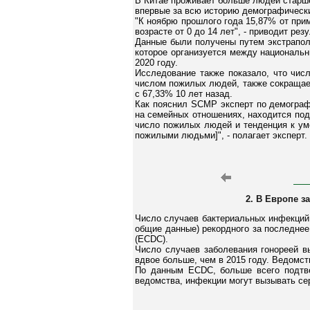
В Китае проживает больше людей старше 
впервые за всю историю демографически
"К ноябрю прошлого года 15,87% от при
возрасте от 0 до 14 лет", - приводит ре
Данные были получены путем экстраполя
которое организуется между национальн
2020 году.
Исследование также показало, что чис
числом пожилых людей, также сокращает
с 67,33% 10 лет назад.
Как пояснил SCMP эксперт по демограф
на семейных отношениях, находится под
число пожилых людей и тенденция к ум
пожилыми людьми]", - полагает эксперт.
2. В Европе 
Число случаев бактериальных инфекций,
общие данные) рекордного за последнее
(ECDC).
Число случаев заболевания гонореей в
вдвое больше, чем в 2015 году. Ведомст
По данным ECDC, больше всего подтве
ведомства, инфекции могут вызывать сер