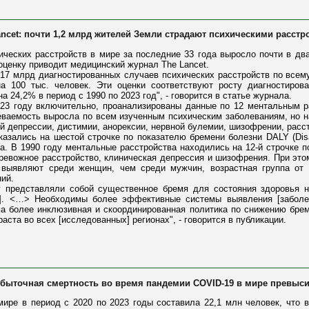
ancet: почти 1,2 млрд жителей Земли страдают психическими расст
ческих расстройств в мире за последние 33 года выросло почти в дв
оценку приводит медицинский журнал The Lancet.
,17 млрд диагностированных случаев психических расстройств по всем
на 100 тыс. человек. Эти оценки соответствуют росту диагностиро
 24,2% в период с 1990 по 2023 год", - говорится в статье журнала.
23 году включительно, проанализированы данные по 12 ментальным р
леваемость выросла по всем изученным психическим заболеваниям, но 
й депрессии, дистимии, анорексии, нервной булемии, шизофрении, расс
азались на шестой строчке по показателю бремени болезни DALY (Disabil
га. В 1990 году ментальные расстройства находились на 12-й строчке п
евожное расстройство, клиническая депрессия и шизофрения. При это
 выявляют среди женщин, чем среди мужчин, возрастная группа от 
ий.
у представляли собой существенное бремя для состояния здоровья 
]. <…> Необходимы более эффективные системы выявления [заболев
а более инклюзивная и скоординированная политика по снижению брем
аста во всех [исследованных] регионах", - говорится в публикации.
избыточная смертность во время пандемии COVID-19 в мире превыси
мире в период с 2020 по 2023 годы составила 22,1 млн человек, что 