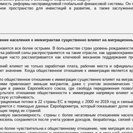
одимость реформы несправедливой глобальной финансовой системы. Он 
ное пространство для инвестиций в развитие, а также заслуженн
ение населения к иммигрантам существенно влияет на миграционн
овятся все более острыми. В большинстве стран уровень рождаемости 
тка рабочей силы распространяется на такие отрасли, как здравоохране
ация часто рассматривается как ключевой механизм поддержания п
ений влияют не только заработная плата, рабочие места и официаль
еет значение. Когда общественное отношение к иммиграции является в
то общественное отношение к иммиграции существенно влияет на миграц
ями привлекают меньше мигрантов, даже с учетом экономических 
ции в рамках Европейского союза, где свобода передвижения позво
зультате отношение общественности к иммиграции напрямую влияет н
скую устойчивость.
рационные потоки в 22 страны ЕС в период с 2000 по 2019 год и связы
ряется с помощью данных Евробарометра, который показывает долю 
ящих перед их страной.
чивую закономерность: страны с более негативным отношением насе
освязь сохраняется после учета уровня доходов, безработицы, связей с
но более чувствительна к общественному отношению, чем миграция из-з
ономическими стимулами и мигрантскими сетями и в меньшей степени