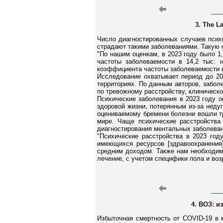
3. The L
Число диагностированных случаев психи
страдают такими заболеваниями. Такую 
"По нашим оценкам, в 2023 году было 1
частоты заболеваемости в 14,2 тыс. 
коэффициента частоты заболеваемости на
Исследование охватывает период до 20
территориях. По данным авторов, забо
по тревожному расстройству, клиническо
Психические заболевания в 2023 году ок
здоровой жизни, потерянным из-за неду
оцениваемому бремени болезни вошли тр
мире. Чаще психические расстройства
диагностирования ментальных заболеван
"Психические расстройства в 2023 год
имеющихся ресурсов [здравоохранения
средним доходом. Также нам необходим
лечение, с учетом специфики пола и возр
4. ВОЗ: 
Избыточная смертность от COVID-19 в 