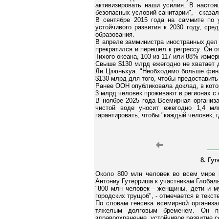
активизировать наши усилия. В настоя
безопасных условий санитарии", - сказал
В сентябре 2015 года на саммите по 
устойчивого развития к 2030 году, сре
образования.
В апреле замминистра иностранных дел 
прекратился и перешел к регрессу. Он 
Тихого океана, 103 из 117 или 88% изме
Свыше $130 млрд ежегодно не хватает 
Ли Цзюньхуа. "Необходимо больше фина
$130 млрд для того, чтобы предоставить 
Ранее ООН опубликовала доклад, в кото
3 млрд человек проживают в регионах с
В ноябре 2025 года Всемирная организа
чистой воде уносит ежегодно 1,4 мл
гарантировать, чтобы "каждый человек, 
8. Гу
Около 800 млн человек во всем мире 
Антониу Гутерриша к участникам Глобал
"800 млн человек - женщины, дети и м
городских трущоб", - отмечается в текс
По словам генсека всемирной организа
тяжелым долговым бременем. Он при
здравоохранение, устойчивое развитие 