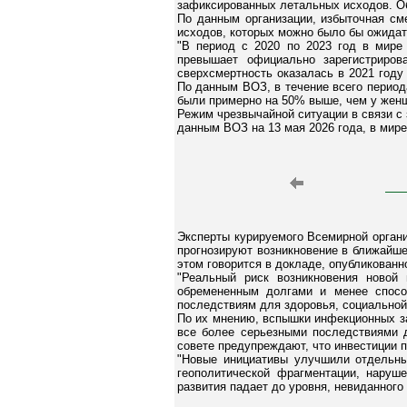
зафиксированных летальных исходов. Об 
По данным организации, избыточная см
исходов, которых можно было бы ожидат
"В период с 2020 по 2023 год в мире
превышает официально зарегистриров
сверхсмертность оказалась в 2021 году
По данным ВОЗ, в течение всего период
были примерно на 50% выше, чем у жен
Режим чрезвычайной ситуации в связи с 
данным ВОЗ на 13 мая 2026 года, в мир
Эксперты курируемого Всемирной органи
прогнозируют возникновение в ближайше
этом говорится в докладе, опубликованн
"Реальный риск возникновения новой
обремененным долгами и менее спосо
последствиям для здоровья, социальной 
По их мнению, вспышки инфекционных за
все более серьезными последствиями д
совете предупреждают, что инвестиции 
"Новые инициативы улучшили отдельны
геополитической фрагментации, наруш
развития падает до уровня, невиданного