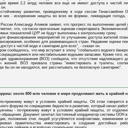
щее время 2,2 млрд человек все еще не имеют доступа к чистой пи
 он.
устойчивому развитию, проведенному в ходе сессии Генассамблеи 
ди них - искоренение нищеты во всех ее формах, ликвидация голода,
России Александр Алимов заявил, что прогресс по выполнению целей у
отметил, что, согласно прогнозным оценкам секретариата Экономическо
римых показателей ЦУР не будут выполнены к контрольному сроку.
для финансирования мероприятий по улучшению доступа жителей плане
нсирования, особенно для развивающихся стран. Недавние оценки пока
доступ к чистой воде и санитарии для всех", - сказал он.
ром сообщалось, что мир вступает в эпоху "глобального водного банкро
 сокращающимися или нестабильными водными запасами. Кроме того, и
ция здравоохранения (ВОЗ) сообщила, что отсутствие надлежащего до
н жизней. ВОЗ призвала страны "инвестировать в туалеты, соотв
где бы он ни находился, мог рассчитывать на безопасную санитарию".
терриш: около 800 млн человек в мире продолжают жить в крайней 
по-прежнему живут в условиях крайней нищеты. Об этом говорится в
ьного форума по сокращению бедности и развитию, который начал работ
ужчины - по-прежнему живут в условиях крайней нищеты, от отдале
те обращения. Документ зачитал постоянный координатор системы ООН в
ции, положение этих людей усугубляется конфликтами, изменением 
звал правительства инвестировать в создание достойных рабоч
сельских районов и всеобщую социальную защиту.