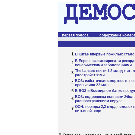
первая полоса
содержание номер
1
В Китае впервые пожилых стало
В Европе зафиксировали рекорд
2
венерическими заболеваниями
The Lancet: почти 1,2 млрд жит
3
расстройствами
ВОЗ: избыточная смертность во 
4
превысила 22 млн
5
В ВОЗ и Всемирном банке преду
ВОЗ: недооценка вспышки Эболы
6
распространением вируса
ООН: порядка 2,2 млрд человек в
7
питьевой воде