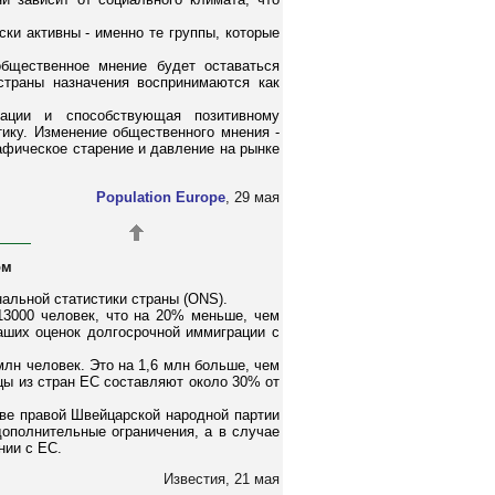
ки активны - именно те группы, которые
бщественное мнение будет оставаться
страны назначения воспринимаются как
мации и способствующая позитивному
ику. Изменение общественного мнения -
афическое старение и давление на рынке
Population Europe
, 29 мая
ом
альной статистики страны (ONS).
13000 человек, что на 20% меньше, чем
аших оценок долгосрочной иммиграции с
млн человек. Это на 1,6 млн больше, чем
цы из стран ЕС составляют около 30% от
иве правой Швейцарской народной партии
дополнительные ограничения, а в случае
нии с ЕС.
Известия, 21 мая