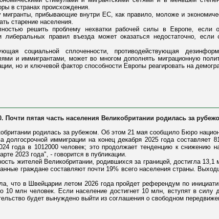
ры в странах происхождения.
у мигранты, прибывающие внутри ЕС, как правило, моложе и экономичес
ать старение населения.
лностью решить проблему нехватки рабочей силы в Европе, если о
и либеральных правил въезда может оказаться недостаточно, если 
вующая социальной сплоченности, противодействующая дезинфор
ми и иммигрантами, может во многом дополнять миграционную полит
рации, но и ключевой фактор способности Европы реагировать на демогр
0. Почти пятая часть населения Великобритании родилась за рубеж
кобритании родилась за рубежом. Об этом 21 мая сообщило Бюро национ
а долгосрочной иммиграции на конец декабря 2025 года составляет 8
2024 года в 1012000 человек; это продолжает тенденцию к снижению н
рте 2023 года", - говорится в публикации.
ость жителей Великобритании, родившихся за границей, достигла 13,1 
транные граждане составляют почти 19% всего населения страны. Выход
ла, что в Швейцарии летом 2026 года пройдет референдум по инициат
о 10 млн человек. Если население достигнет 10 млн, вступят в силу 
тельство будет вынуждено выйти из соглашения о свободном передвиже