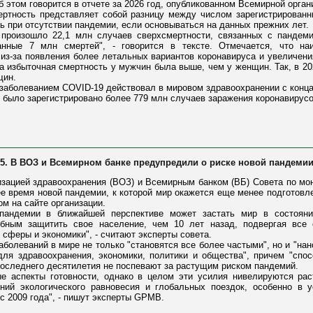
этом говорится в отчете за 2026 год, опубликованном Всемирной орган
ертность представляет собой разницу между числом зарегистрирован
ь при отсутствии пандемии, если основываться на данных прежних лет.
 произошло 22,1 млн случаев сверхсмертности, связанных с пандеми
анные 7 млн смертей", - говорится в тексте. Отмечается, что на
 из-за появления более летальных вариантов коронавируса и увеличени
а избыточная смертность у мужчин была выше, чем у женщин. Так, в 20
щин.
заболеванием COVID-19 действовал в мировом здравоохранении с конца 
е было зарегистрировано более 779 млн случаев заражения коронавирусо
5. В ВОЗ и Всемирном банке предупредили о риске новой пандеми
зацией здравоохранения (ВОЗ) и Всемирным банком (ВБ) Совета по мо
е время новой пандемии, к которой мир окажется еще менее подготовл
ом на сайте организации.
 пандемии в ближайшей перспективе может застать мир в состоян
бным защитить свое население, чем 10 лет назад, подвергая все 
сферы и экономики", - считают эксперты совета.
болеваний в мире не только "становятся все более частыми", но и "на
ля здравоохранения, экономики, политики и общества", причем "спос
последнего десятилетия не поспевают за растущим риском пандемий.
е аспекты готовности, однако в целом эти усилия нивелируются р
ений экологического равновесия и глобальных поездок, особенно в 
 с 2009 года", - пишут эксперты GPMB.