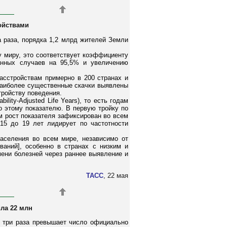
ройствами
а раза, порядка 1,2 млрд жителей Земли
у миру, это соответствует коэффициенту
ванных случаев на 95,5% и увеличению
асстройствам примерно в 200 странах и
наиболее существенные скачки выявлены
тройству поведения.
ity-Adjusted Life Years), то есть годам
о этому показателю. В первую тройку по
м рост показателя зафиксирован во всем
15 до 19 лет лидирует по частотности
населения во всем мире, независимо от
аний], особенно в странах с низким и
ени болезней через раннее выявление и
ТАСС
, 22 мая
ла 22 млн
в три раза превышает число официально