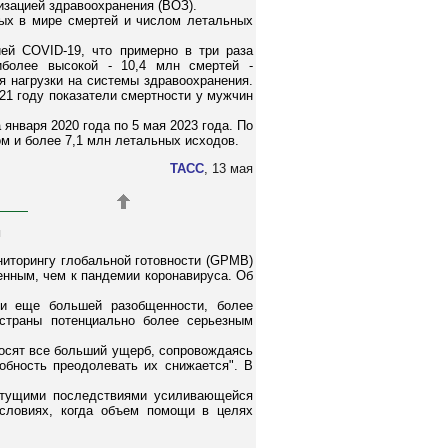
изацией здравоохранения (ВОЗ).
ных в мире смертей и числом летальных
ей COVID-19, что примерно в три раза
иболее высокой - 10,4 млн смертей -
я нагрузки на системы здравоохранения.
21 году показатели смертности у мужчин
января 2020 года по 5 мая 2023 года. По
м и более 7,1 млн летальных исходов.
ТАСС
, 13 мая
и
ниторингу глобальной готовности (GPMB)
енным, чем к пандемии коронавируса. Об
ии еще большей разобщенности, более
страны потенциально более серьезным
носят все больший ущерб, сопровождаясь
обность преодолевать их снижается". В
астущими последствиями усиливающейся
условиях, когда объем помощи в целях