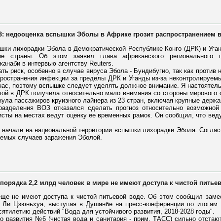
З: недооценка вспышки Эболы в Африке грозит распространением 
ки лихорадки Эбола в Демократической Республике Конго (ДРК) и Уган
ие страны. Об этом заявил глава африканского регионального п
анаби в интервью агентству Reuters.
ь риск, особенно в случае вируса Эбола - Бундибугио, так как против не
пространения инфекции за пределы ДРК и Уганды из-за неконтролируемых
 нас, поэтому вспышке следует уделять должное внимание. Я настоятель
лой в ДРК получила относительно мало внимания со стороны мирового
нула пассажиров круизного лайнера из 23 стран, включая крупные держа
дразделения ВОЗ отказался сделать прогноз относительно возможно
исты на местах ведут оценку ее временных рамок. Он сообщил, что веду
 начале на национальной территории вспышки лихорадки Эбола. Согла
аемых случаев заражения Эболой.
 порядка 2,2 млрд человек в мире не имеют доступа к чистой питье
еще не имеют доступа к чистой питьевой воде. Об этом сообщил заме
 Ли Цзюньхуа, выступая в Душанбе на пресс-конференции по итогам
ятилетию действий "Вода для устойчивого развития, 2018-2028 годы".
го развития №6 (чистая вода и санитария - прим. ТАСС) сильно отста