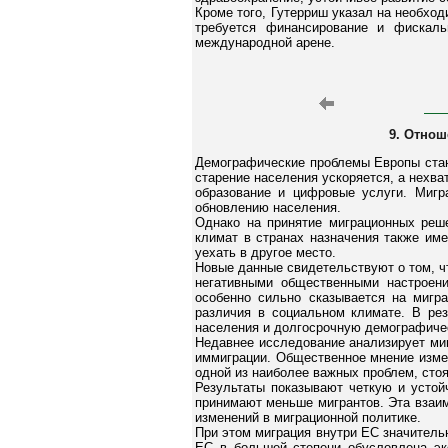
Кроме того, Гутерриш указал на необх
требуется финансирование и фискаль
международной арене.
9. Отнош
Демографические проблемы Европы стан
старение населения ускоряется, а нехва
образование и цифровые услуги. Мигр
обновлению населения.
Однако на принятие миграционных реш
климат в странах назначения также им
уехать в другое место.
Новые данные свидетельствуют о том, ч
негативными общественными настроени
особенно сильно сказывается на мигра
различия в социальном климате. В ре
населения и долгосрочную демографиче
Недавнее исследование анализирует миг
иммиграции. Общественное мнение изме
одной из наиболее важных проблем, сто
Результаты показывают четкую и устой
принимают меньше мигрантов. Эта взаим
изменений в миграционной политике.
При этом миграция внутри ЕС значитель
ЕС в большей степени обусловлена эк