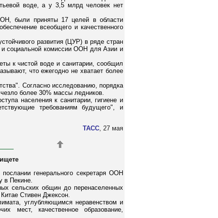
тьевой воде, а у 3,5 млрд человек нет
ООН, были приняты 17 целей в области
 обеспечение всеобщего и качественного
стойчивого развития (ЦУР) в ряде стран
й и социальной комиссии ООН для Азии и
ты к чистой воде и санитарии, сообщил
зывают, что ежегодно не хватает более
тства". Согласно исследованию, порядка
счезло более 30% массы ледников.
ступа населения к санитарии, гигиене и
етствующие требованиям будущего", и
ТАСС
, 27 мая
нищете
 послании генерального секретаря ООН
у в Пекине.
нных сельских общин до перенаселенных
 Китае Стивен Джексон.
климата, углубляющимся неравенством и
их мест, качественное образование,