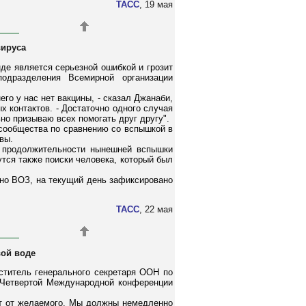
ТАСС
, 19 мая
вируса
де является серьезной ошибкой и грозит
одразделения Всемирной организации
го у нас нет вакцины, - сказал Джанаби,
 контактов. - Достаточно одного случая
но призываю всех помогать друг другу".
 сообщества по сравнению со вспышкой в
вы.
й продолжительности нынешней вспышки
тся также поиски человека, который был
сно ВОЗ, на текущий день зафиксировано
ТАСС
, 22 мая
вой воде
ститель генерального секретаря ООН по
 Четвертой Международной конференции
ют от желаемого. Мы должны немедленно