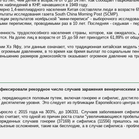
65 лет, чем детей в возрасте от 0 до 14 лет. Как сообщает Национальн
х наблюдений в КНР, начавшихся в 1949 году.
мерно 1,4-миллиардного населения Китая составляли люди в возрасте 65
зультаты исследования газета South China Morning Post (SCMP).
ции результатов ноябрьской "мини-переписи" - выборочного исследова
ыми переписями, проводимыми раз в 10 лет. Последняя - седьмая - п
ленность трудоспособного населения страны, которое, как ожидалось,
ся. На долю лиц в возрасте от 15 до 59 лет приходится 61,89% от общ
ии Хэ Яфу, эти данные означают, что традиционная китайская модель
 огромным давлением, в то время как бремя выплат по социальным пен
еньшению размеров домохозяйств оказывают огромное давление на тр
зафиксировали рекордное число случаев заражения венерическими 
 передающихся половым путем, включая гонорею и сифилис, достигло 
 десятилетие уровня. Это следует из публикации Европейского центра 
ыросло с 2015 года на 303%, до 106331. Случаев заболевания сифили
во считает, что одной из причин роста стали "увеличивающиеся пробелы
ржденных случаев гонореи (37169) и сифилиса (11556) пришлось на
ьезные осложнения, такие как бесплодие, а в случае сифилиса - пробл