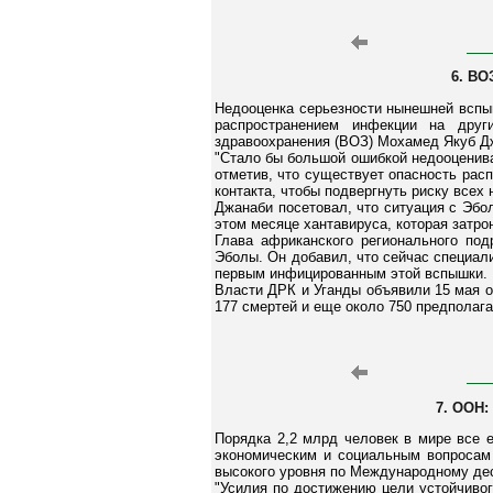
6. ВО
Недооценка серьезности нынешней вспыш
распространением инфекции на друг
здравоохранения (ВОЗ) Мохамед Якуб Дж
"Стало бы большой ошибкой недооцениват
отметив, что существует опасность рас
контакта, чтобы подвергнуть риску всех
Джанаби посетовал, что ситуация с Эбо
этом месяце хантавируса, которая затро
Глава африканского регионального по
Эболы. Он добавил, что сейчас специал
первым инфицированным этой вспышки.
Власти ДРК и Уганды объявили 15 мая о
177 смертей и еще около 750 предполаг
7. ООН:
Порядка 2,2 млрд человек в мире все 
экономическим и социальным вопросам
высокого уровня по Международному дес
"Усилия по достижению цели устойчиво