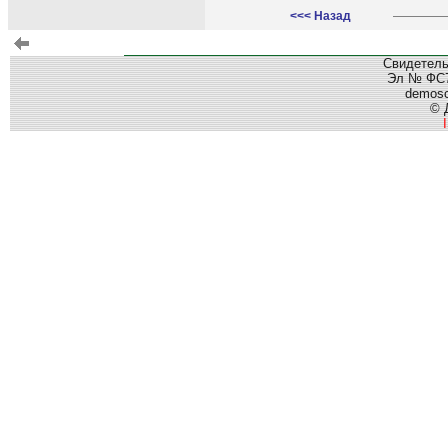
<<< Назад
Свидетель
Эл № ФС77
demos
© 