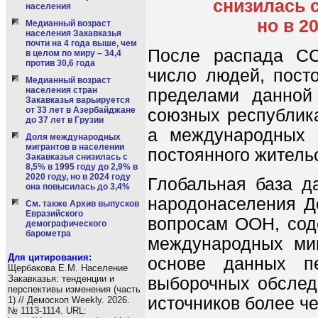
снизилась с
населения
но в 2
Медианный возраст
населения Закавказья
почти на 4 года выше, чем
После распада СС
в целом по миру – 34,4
против 30,6 года
число людей, пост
Медианный возраст
населения стран
пределами данной
Закавказья варьируется
от 33 лет в Азербайджане
союзных республика
до 37 лет в Грузии
а международных 
Доля международных
мигрантов в населении
постоянного житель
Закавказья снизилась с
8,5% в 1995 году до 2,9% в
2020 году, но в 2024 году
Глобальная база д
она повысилась до 3,4%
народонаселения Д
См. также Архив выпусков
Евразийского
вопросам ООН, соде
демографического
барометра
международных ми
Для цитирования:
основе данных пе
Щербакова Е.М. Население
Закавказья: тенденции и
выборочных обслед
перспективы изменения (часть
источников более ч
1) // Демоскоп Weekly. 2026.
№ 1113-1114. URL: