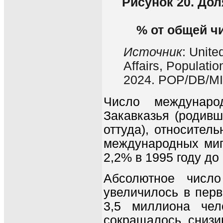
Рисунок 20. До
% от общей ч
Источник
: Unit
Affairs, Populatio
2024. POP/DB/MI
Число междунаро
Закавказья (родивш
оттуда), относител
международных миг
2,2% в 1995 году до 
Абсолютное число
увеличилось в перв
3,5 миллиона чел
сокращалось, снизив