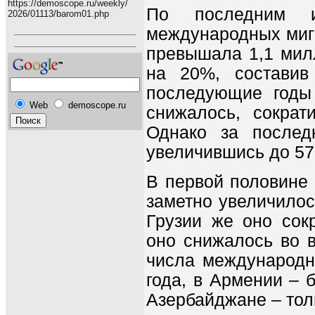
https://demoscope.ru/weekly/
По последним из
2026/01113/barom01.php
международных мигр
превышала 1,1 милл
на 20%, составив
последующие годы
Web
demoscope.ru
снижалось, сократ
Однако за послед
увеличившись до 575
В первой половине 
заметно увеличилос
Грузии же оно сок
оно снижалось во в
числа международн
года, в Армении – 
Азербайджане – толь