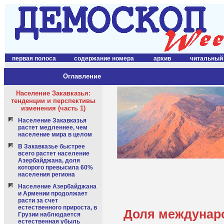
первая полоса
содержание номера
архив
читальный
Оглавление
Население Закавказья:
тенденции и перспективы
изменения (часть 1)
Население Закавказья
растет медленнее, чем
население мира в целом
В Закавказье быстрее
всего растет население
Азербайджана, доля
которого превысила 60%
населения региона
Население Азербайджана
и Армении продолжает
расти за счет
естественного прироста, в
Доля междунаро
Грузии наблюдается
естественная убыль