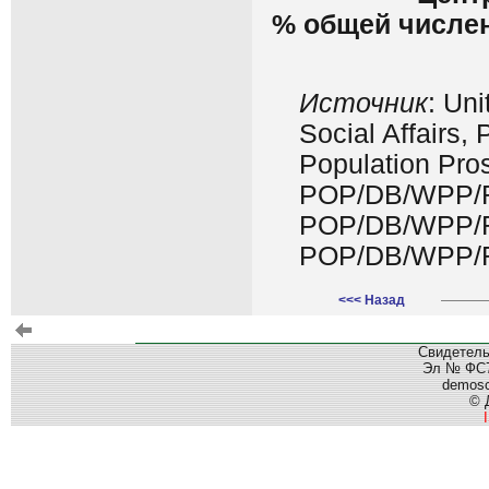
% общей числен
Источник
: Un
Social Affairs,
Population Pros
POP/DB/WPP/R
POP/DB/WPP/R
POP/DB/WPP/R
<<< Назад
Свидетель
Эл № ФС77
demos
© 