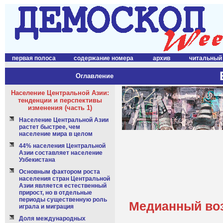
первая полоса
содержание номера
архив
читальный
Оглавление
Население Центральной Азии:
тенденции и перспективы
изменения (часть 1)
Население Центральной Азии
растет быстрее, чем
население мира в целом
44% населения Центральной
Азии составляет население
Узбекистана
Основным фактором роста
населения стран Центральной
Азии является естественный
прирост, но в отдельные
периоды существенную роль
Медианный воз
играла и миграция
Доля международных