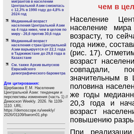
мигрантов в населении
чем в цел
Центральной Азии снизилась
с 12,3% в 1990 году до 4,8% в
2024 год
Население Цен
Медианный возраст
населения Центральной Азии
население мира
на 4 года ниже, чем в целом по
миру - 26,6 против 30,6 года
возрасту, то сей
Медианный возраст
года ниже, состав
населения стран Центральной
Азии варьируется от 22,1 года
(рис. 17). Отмет
в Таджикистане до 29,6 года в
Казахстане
возраст населен
См. также Архив выпусков
совпадали, п
Евразийского
демографического барометра
значительным в 
Для цитирования:
половина населен
Щербакова Е.М. Население
Центральной Азии: тенденции и
же годы медианн
перспективы изменения (часть 1) //
20,3 года и на
Демоскоп Weekly. 2026. № 1109-
1110. URL:
возраст населе
https://demoscope.ru/weekly/
2026/01109/barom01.php
повышению разрыв
При реализации