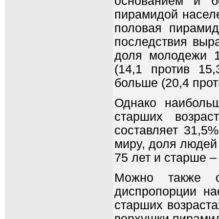
основанием и б
пирамидой населе
половая пирамид
последствия выра
доля молодежи 1
(14,1 против 15
больше (20,4 прот
Однако наиболь
старших возрас
составляет 31,5
миру, доля людей 
75 лет и старше – 
Можно также о
диспропорции на
старших возраста
верхушки пирами