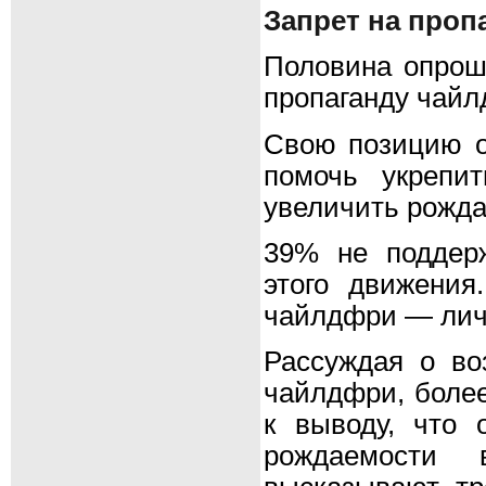
Запрет на проп
Половина опрош
пропаганду чайл
Свою позицию о
помочь укрепи
увеличить рожда
39% не поддерж
этого движени
чайлдфри — личн
Рассуждая о во
чайлдфри, боле
к выводу, что 
рождаемости 