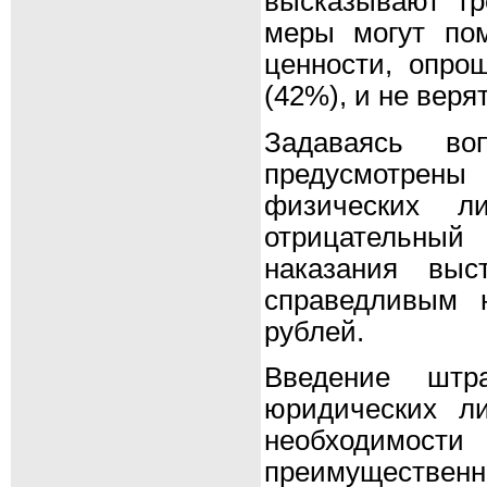
высказывают тр
меры могут по
ценности, опро
(42%), и не веря
Задаваясь в
предусмотрены
физических л
отрицательный 
наказания выс
справедливым 
рублей.
Введение штр
юридических л
необходимост
преимущественн