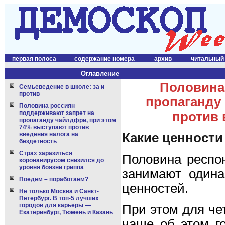
первая полоса
содержание номера
архив
читальный
Оглавление
Половина
Семьеведение в школе: за и
против
пропаганду
Половина россиян
поддерживают запрет на
против 
пропаганду чайлдфри, при этом
74% выступают против
введения налога на
Какие ценности
бездетность
Страх заразиться
Половина респон
коронавирусом снизился до
уровня боязни гриппа
занимают одина
Поедем – поработаем?
ценностей.
Не только Москва и Санкт-
Петербург. В топ-5 лучших
городов для карьеры —
При этом для че
Екатеринбург, Тюмень и Казань
чаще об этом г