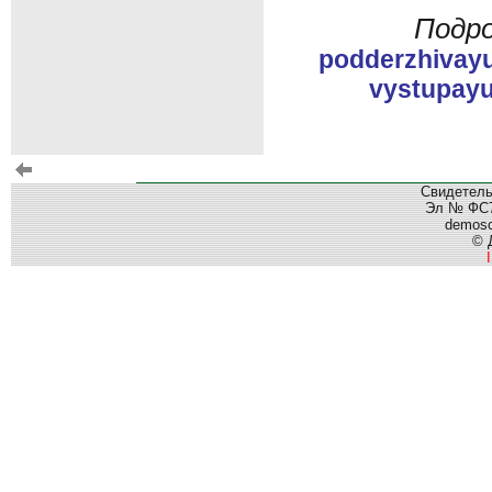
Подро
podderzhivayu
vystupayu
Свидетель
Эл № ФС77
demos
© 