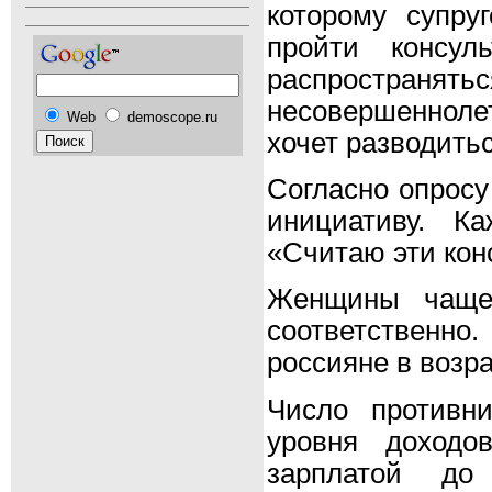
которому супру
пройти консул
распространя
несовершеннолет
Web
demoscope.ru
хочет разводитьс
Согласно опросу
инициативу. К
«Считаю эти кон
Женщины чаще
соответственн
россияне в возра
Число противн
уровня доходо
зарплатой д