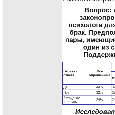
Вопрос:
законопро
психолога для
брак. Предпо
пары, имеющие
один из с
Поддержи
Вариант
Все
ответа
опрошенные
м
Да
44%
3
Нет
32%
3
Затруднюсь
24%
2
ответить
Исследоват