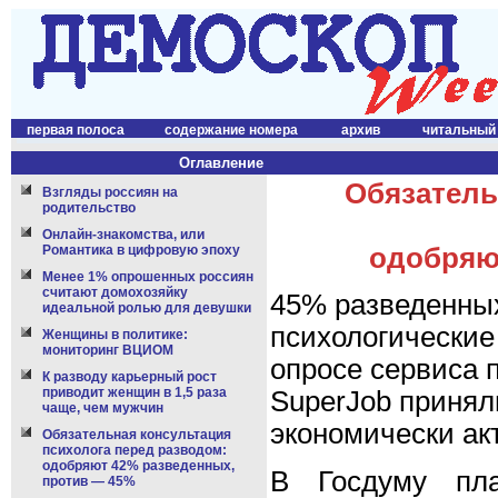
первая полоса
содержание номера
архив
читальный
Оглавление
Обязатель
Взгляды россиян на
родительство
Онлайн-знакомства, или
Романтика в цифровую эпоху
одобряют
Менее 1% опрошенных россиян
считают домохозяйку
45% разведенных
идеальной ролью для девушки
психологические
Женщины в политике:
мониторинг ВЦИОМ
опросе сервиса 
К разводу карьерный рост
приводит женщин в 1,5 раза
SuperJob принял
чаще, чем мужчин
экономически ак
Обязательная консультация
психолога перед разводом:
одобряют 42% разведенных,
В Госдуму пла
против — 45%