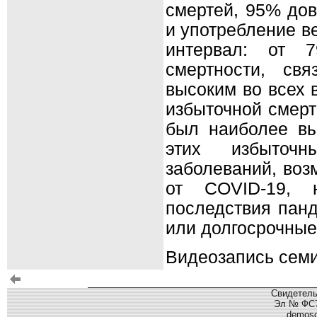
смертей, 95% дов
и употребление в
интервал: от 7
смертности, св
высоким во всех 
избыточной смерт
был наиболее вы
этих избыточн
заболеваний, воз
от COVID-19, 
последствия панд
или долгосрочны
Видеозапись сем
Свидетель
Эл № ФС77
demos