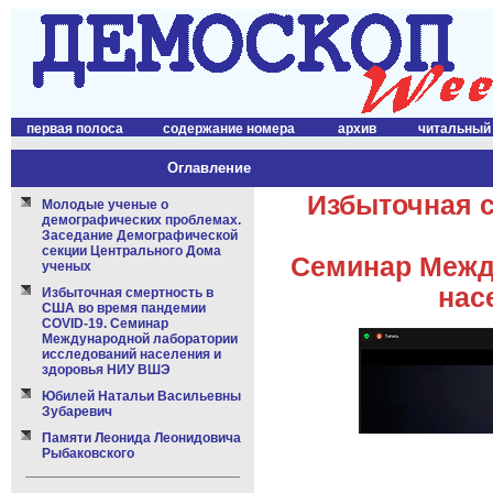
первая полоса
содержание номера
архив
читальный
Оглавление
Избыточная 
Молодые ученые о
демографических проблемах.
Заседание Демографической
секции Центрального Дома
Семинар Межд
ученых
нас
Избыточная смертность в
США во время пандемии
COVID-19. Семинар
Международной лаборатории
исследований населения и
здоровья НИУ ВШЭ
Юбилей Натальи Васильевны
Зубаревич
Памяти Леонида Леонидовича
Рыбаковского