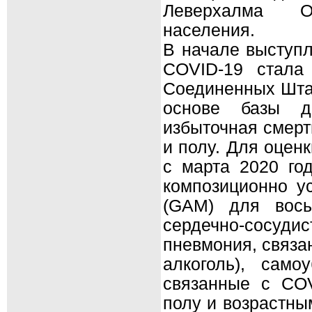
Леверхалма Ок
населения.
В начале выступл
COVID-19 стала
Соединенных Штат
основе базы 
избыточная смерт
и полу. Для оцен
с марта 2020 го
композиционно у
(GAM) для вось
сердечно-сосуди
пневмония, связа
алкоголь), само
связанные с COV
полу и возрастны