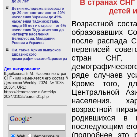
В странах СНГ
до 20 лет
Дети и молодежь в возрасте
детей 
до 20 лет составляют от 20%
населения Украины до 45%
населения Таджикистана,
Возрастной сост
люди 65 лет и старше – от 6%
населения Таджикистана до
образовавших Со
четверти населения
Белоруссии, Молдавии,
после распада С
России и Украины
переписей совет
См. также Архив выпусков
Евразийского
стран СНГ, 
демографического барометра
демографическог
Для цитирования:
ряде случаев ус
Щербакова Е.М. Население стран
СНГ - как изменяется его состав //
Кроме того, д
Демоскоп Weekly. 2024. № 1035-
10364. URL:
Центральной Аз
https://demoscope.ru/weekly/
2024/01035/barom01.php
населения, ха
возрастной пира
родившихся в 
последующим его
(подробнее это 
Web
demoscope.ru