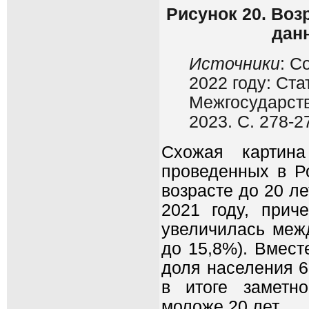
Рисунок 20. Воз
дан
Источники
: С
2022 году: Ста
Межгосударств
2023. С. 278-2
Схожая картина
проведенных в Ро
возрасте до 20 ле
2021 году, прич
увеличилась межд
до 15,8%). Вмест
доля населения 6
в итоге заметн
моложе 20 лет.