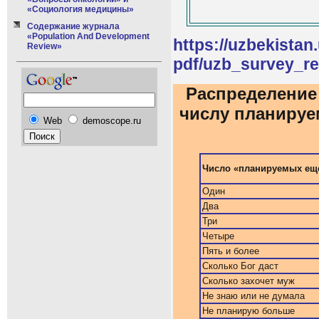
«Социология медицины»
Содержание журнала
«Population And Development
https://uzbekistan.
Review»
pdf/uzb_survey_re
Распределение
числу планируе
Web
demoscope.ru
Число «планируемых еще
Один
Два
Три
Четыре
Пять и более
Сколько Бог даст
Сколько захочет муж
Не знаю или не думала
Не планирую больше