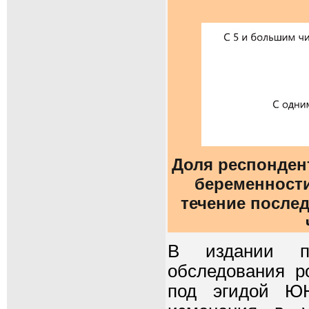
Доля респонден
беременности
течение послед
В издании пр
обследования р
под эгидой Ю