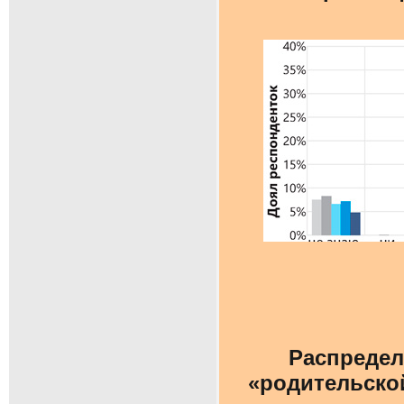
Распредел
«родительской