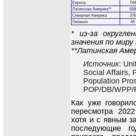
Европа
744
Латинская Америка**
658
Северная Америка
376
Океания
45
* из-за округл
значения по миру
**Латинская Аме
Источник
: Un
Social Affairs,
Population Pros
POP/DB/WPP/R
Как уже говорил
пересмотра 2022
хотя и с явным з
последующие го