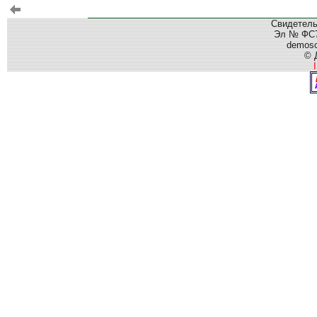
Свидетель
Эл № ФС77
demos
© 