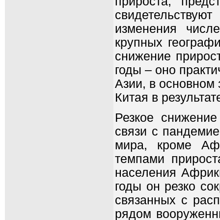
прироста, предс
свидетельствую
изменения числ
крупных географи
снижение прирост
годы – оно практ
Азии, в основном
Китая в результат
Резкое снижение
связи с пандемие
мира, кроме Аф
темпами прирост
населения Африки
годы он резко сок
связанных с рас
рядом вооруженн