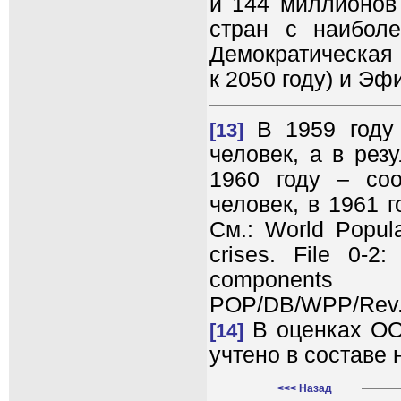
и 144 миллионов 
стран с наибол
Демократическая 
к 2050 году) и Эф
В 1959 году 
[13]
человек, а в рез
1960 году – соо
человек, в 1961 
См.: World Popula
crises. File 0-2
component
POP/DB/WPP/Rev.2
В оценках ОО
[14]
учтено в составе
<<< Назад