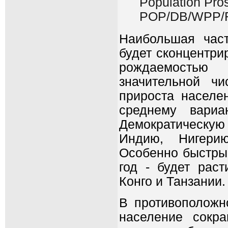
Population Pros
POP/DB/WPP/R
Наибольшая час
будет сконцентри
рождаемостью
значительной ч
прироста населе
среднему вариа
Демократическу
Индию, Нигери
Особенно быстрым
год - будет рас
Конго и Танзании.
В противоположно
население сокр