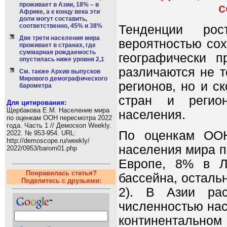
проживает в Азии, 18% – в
с
Африке, а к концу века эти
доли могут составить,
соответственно, 45% и 38%
Тенденции ро
Две трети населения мира
вероятностью сох
проживает в странах, где
суммарная рождаемость
географически п
опустилась ниже уровня 2,1
различаются не т
См. также Архив выпусков
Мирового демографического
регионов, но и с
барометра
стран и регио
Для цитирования:
Щербакова Е.М. Население мира
населения.
по оценкам ООН пересмотра 2022
года. Часть 1 // Демоскоп Weekly.
По оценкам ООН
2022. № 953-954. URL:
http://demoscope.ru/weekly/
населения мира п
2022/0953/barom01.php
Европе, 8% в Л
Понравилась статья?
бассейна, осталь
Поделитесь с друзьями:
2). В Азии рас
численностью нас
континентальном 