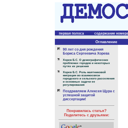
первая полоса
содержание номер
Оглавление
90 лет со дня рождения
Бориса Сергеевича Хорева
Хорев Б.С. О демографических
проблемах городов и некоторых
путях их решения
Хорев Б.С. Роль маятниковой
миграции во взаимосвязи
городского и сельского расселения
и основные задачи ее
регулирования
Поздравляем Алексея Щура с
успешной защитой
диссертации!
Понравилась статья?
Поделитесь с друзьями: