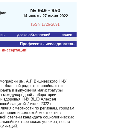
№ 949 - 950
фии
14 июня - 27 июня 2022
ISSN 1726-2891
язь
доска объявлений
поиск
Профессия - исследователь
 диссертации!
мографии им. А.Г. Вишневского НИУ
 с большой радостью сообщают и
ранта и выпускника магистратуры
ка международной лаборатории
 и здоровья НИУ ВШЭ Алексея
шной защитой 7 июня 2022 г.
зличия смертности по регионам, городам
аселения и сельской местности в
еной степени кандидата социологических
альнейших творческих успехов, новых
убликаций.