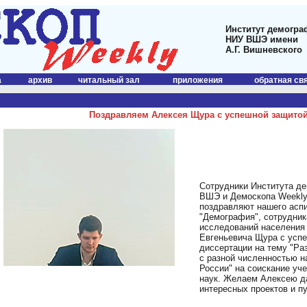
Институт демогра
НИУ ВШЭ имени
А.Г. Вишневского
а
архив
читальный зал
приложения
обратная св
Поздравляем Алексея Щура с успешной защитой
Сотрудники Института де
ВШЭ и Демоскопа Weekly
поздравляют нашего аспи
"Демография", сотрудни
исследований населения
Евгеньевича Щура с успе
диссертации на тему "Ра
с разной численностью н
России" на соискание уч
наук. Желаем Алексею д
интересных проектов и п