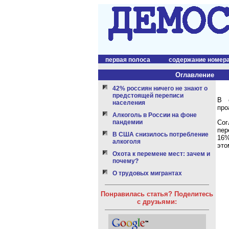
первая полоса
содержание номер
Оглавление
42% россиян ничего не знают о
предстоящей переписи
В 
населения
про
Алкоголь в России на фоне
Сог
пандемии
пер
В США снизилось потребление
16%
алкоголя
это
Охота к перемене мест: зачем и
почему?
О трудовых мигрантах
Понравилась статья? Поделитесь
с друзьями: