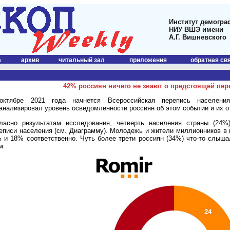
Институт демогра
НИУ ВШЭ имени
А.Г. Вишневского
а
архив
читальный зал
приложения
обратная св
42% россиян ничего не знают о предстоящей пер
октябре 2021 года начнется Всероссийская перепись населения
анализировал уровень осведомленности россиян об этом событии и их о
ласно результатам исследования, четверть населения страны (24%
еписи населения (см. Диаграмму). Молодежь и жители миллионников в
 и 18% соответственно. Чуть более трети россиян (34%) что-то слыша
м.