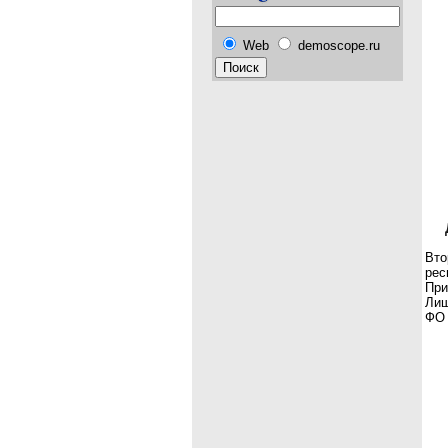
Web
demoscope.ru
Вто
рес
При
Лиш
ФО 