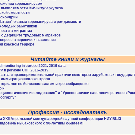
заражении коронавирусом
 выявляемости ВИЧ и туберкулеза
ской смертности
похондрии
атвия" о связи коронавируса и рождаемости
 молодых работников
ности в мигрантах
" о дефиците трудовых мигрантов
вопросе в переписях населения
ри красном терроре
Читайте книги и журналы
d monitoring in europe 2021. 2019 data
Р в регионе СНГ 2016-2019
льства и правоприменительной практики некоторых зарубежных государст
 иммиграционного контроля
атериалов по болезням системы кровообращения
рік
оциологические исследования" и "Уровень жизни населения регионов Рос
ography"
Профессия - исследователь
а XXII Апрельской международной научной конференции НИУ ВШЭ
идовича Рыбаковского с 90-летним юбилеем!