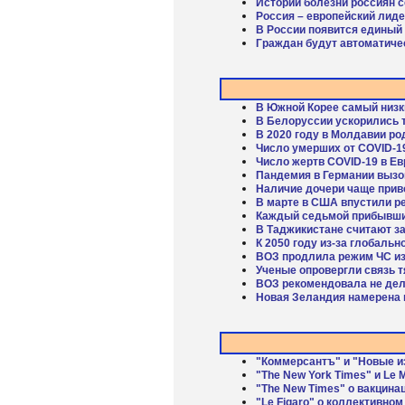
Истории болезни россиян с
Россия – европейский лид
В России появится единый
Граждан будут автоматичес
В Южной Корее самый низк
В Белоруссии ускорились 
В 2020 году в Молдавии ро
Число умерших от COVID-1
Число жертв COVID-19 в Е
Пандемия в Германии вызо
Наличие дочери чаще прив
В марте в США впустили р
Каждый седьмой прибывши
В Таджикистане считают 
К 2050 году из-за глобаль
ВОЗ продлила режим ЧС из-
Ученые опровергли связь 
ВОЗ рекомендовала не дел
Новая Зеландия намерена п
"Коммерсантъ" и "Новые и
"The New York Times" и Le 
"The New Times" о вакцина
"Le Figaro" о коллективно