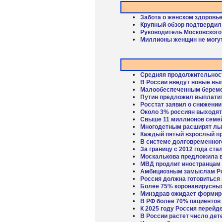
Забота о женском здоровь
Крупный обзор подтвердил 
Руководитель Московского
Миллионы женщин не могу
Средняя продолжительность
В России введут новые вы
Малообеспеченным береме
Путин предложил выплатит
Росстат заявил о снижении
Около 3% россиян выходят 
Свыше 11 миллионов семей
Многодетным расширят льг
Каждый пятый взрослый при
В системе долговременного
За границу с 2012 года ст
Москалькова предложила в
МВД продлит иностранцам 
Амбициозным замыслам Рос
Россия должна готовиться
Более 75% коронавирусных
Минздрав ожидает формиро
В РФ более 70% пациентов
К 2025 году Россия перей
В России растет число дет