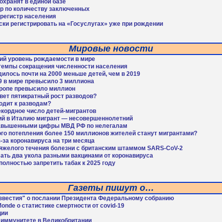
охранят в единой базе
ер по количеству заключенных
 регистр населения
ки регистрировать на «Госуслугах» уже при рождении
Мировые новости
ий уровень рождаемости в мире
темпы сокращения численности населения
дилось почти на 2000 меньше детей, чем в 2019
9 в мире превысило 3 миллиона
вропе превысило миллион
вет пятикратный рост разводов?
одит к разводам?
екордное число детей-мигрантов
й в Италию мигрант — несовершеннолетний
завышенными цифры МВД РФ по нелегалам
ного потепления более 150 миллионов жителей станут мигрантами?
за коронавируса на три месяца
тяжелого течения болезни с британским штаммом SARS-CoV-2
ать два укола разными вакцинами от коронавируса
олностью запретить табак к 2025 году
Газеты пишут о…
звестия" о послании Президента Федеральному собранию
Monde о статистике смертности от covid-19
ции
м иммунитете в Великобритании