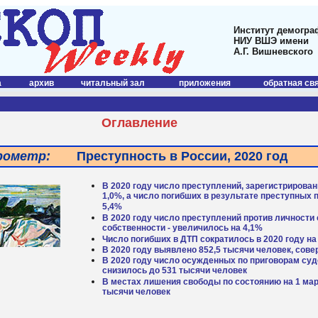
Институт демогра
НИУ ВШЭ имени
А.Г. Вишневского
а
архив
читальный зал
приложения
обратная св
Оглавление
рометр:
Преступность в России, 2020 год
В 2020 году число преступлений, зарегистрирован
1,0%, а число погибших в результате преступных 
5,4%
В 2020 году число преступлений против личности 
собственности - увеличилось на 4,1%
Число погибших в ДТП сократилось в 2020 году на
В 2020 году выявлено 852,5 тысячи человек, сов
В 2020 году число осужденных по приговорам суд
снизилось до 531 тысячи человек
В местах лишения свободы по состоянию на 1 мар
тысячи человек