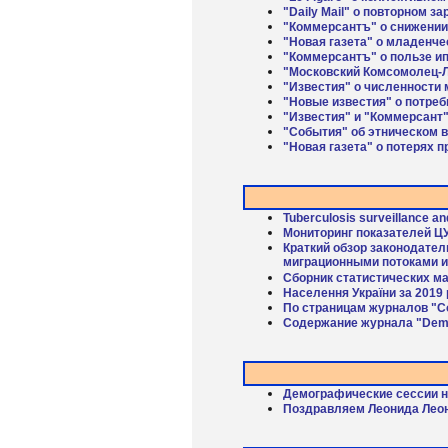
"Daily Mail" о повторном 
"Коммерсантъ" о снижении
"Новая газета" о младенче
"Коммерсантъ" о пользе и
"Московский Комсомолец-Л
"Известия" о численности
"Новые известия" о потреб
"Известия" и "Коммерсант
"События" об этническом 
"Новая газета" о потерях п
Tuberculosis surveillance an
Мониторинг показателей ЦУ
Краткий обзор законодате
миграционными потоками и
Сборник статистических м
Населення України за 2019 
По страницам журналов "С
Содержание журнала "Dem
Демографические сессии н
Поздравляем Леонида Леон