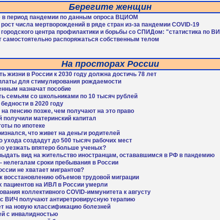
Берегите женщин
е в период пандемии по данным опроса ВЦИОМ
рост числа мертворождений в ряде стран из-за пандемии COVID-19
 городского центра профилактики и борьбы со СПИДом: "статистика по В
т самостоятельно распоряжаться собственным телом
На просторах России
 жизни в России к 2030 году должна достичь 78 лет
платы для стимулирования рождаемости
нным назначат пособие
ь семьям со школьниками по 10 тысяч рублей
 бедности в 2020 году
на пенсию позже, чем получают на это право
 получили материнский капитал
оты по ипотеке
знался, что живет на деньги родителей
 ухода создадут до 500 тысяч рабочих мест
ало уезжать впятеро больше ученых?
ыдать вид на жительство иностранцам, остававшимся в РФ в пандемию
- нелегалам сроки пребывания в России
сии не хватает мигрантов?
 к восстановлению объемов трудовой миграции
 пациентов на ИВЛ в России умерли
вания коллективного COVID-иммунитета к августу
 с ВИЧ получают антиретровирусную терапию
дет на новую классификацию болезней
ей с инвалидностью