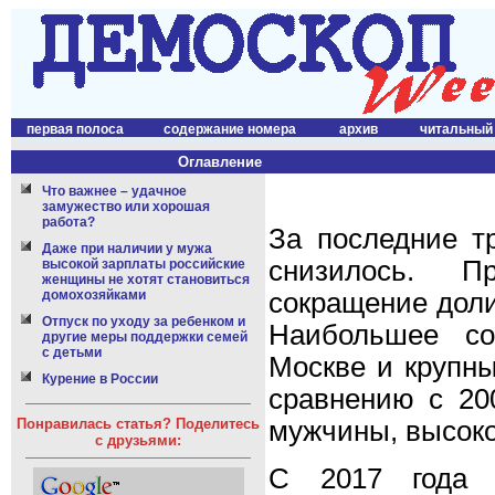
первая полоса
содержание номера
архив
читальный
Оглавление
Что важнее – удачное
замужество или хорошая
работа?
За последние т
Даже при наличии у мужа
снизилось. П
высокой зарплаты российские
женщины не хотят становиться
домохозяйками
сокращение доли
Отпуск по уходу за ребенком и
Наибольшее со
другие меры поддержки семей
с детьми
Москве и крупны
Курение в России
сравнению с 20
Понравилась статья? Поделитесь
мужчины, высок
с друзьями:
С 2017 года 