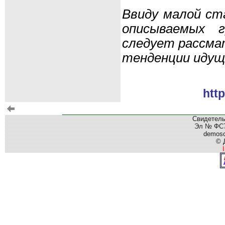
Ввиду малой ст
описываемых г
следует рассмат
тенденции идущи
http
Свидетель
Эл № ФС77
demos
© 