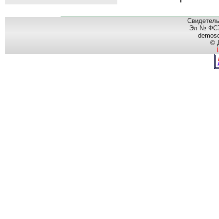
Свидетель
Эл № ФС77
demos
© 