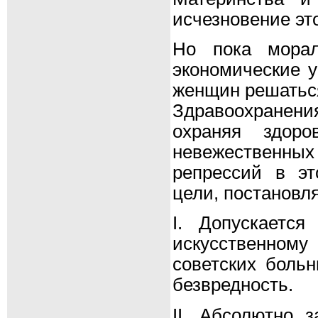
исчезновение эт
Но пока морал
экономические 
женщин решаться
Здравоохранен
охраняя здор
невежественных
репрессий в э
цели, постановл
I. Допускается
искусственному
советских больн
безвредность.
II. Абсолютно 