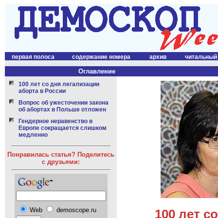
первая полоса
содержание номера
архив
читальный
Оглавление
100 лет со дня легализации
аборта в России
Вопрос об ужесточении закона
об абортах в Польше отложен
Гендерное неравенство в
Европе сокращается слишком
медленно
Понравилась статья? Поделитесь
с друзьями:
Web
demoscope.ru
100 лет с