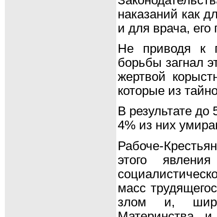
наказаний как д
и для врача, его
Не приводя к п
борьбы загнал э
жертвой корыст
которые из тайн
В результате до
4% из них умира
Рабоче-Крестья
этого явления
социалистическо
масс трудящегос
злом и, шир
Материнства и