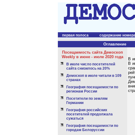
первая полоса
содержание номер
Оглавление
Посещаемость сайта Демоскоп
Weekly в июне - июле 2020 года
В и
В и
В июле число посетителей
сра
сайта снизилось на 20%
рей
Демоскоп в июле читали в 109
пун
странах
Дем
вни
География посещаемости по
стр
регионам России
Посетители по землям
Германии
География российских
посетителей продолжала
сужаться
География посещаемости по
городам Белоруссии