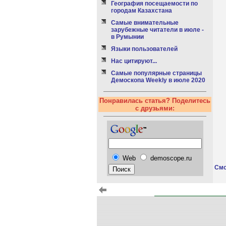
География посещаемости по
городам Казахстана
Самые внимательные
зарубежные читатели в июле -
в Румынии
Языки пользователей
Нас цитируют...
Самые популярные страницы
Демоскопа Weekly в июле 2020
Понравилась статья? Поделитесь
с друзьями:
Web
demoscope.ru
Смо