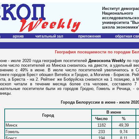
Институт демогра
Национального
исследовательско
университета "В
школа экономики
а
архив
читальный зал
приложения
обратная св
География посещаемости по городам Бе
юне - июле 2020 года география посетителей
Демоскопа Weekly
по гор
юле число посетителей из Минска снизилось на двести, а удельный ве
внению с 49% в июне. В июле число посетителей увеличилось в Со
тинге городов Брест обошел Витебск и Гродно, а Могилев - Борисов. Ре
кта, а Бреста - на 2. Рейтинг же Бобруйска снизился на 1 позицию, а 
оскоп читали в течение месяца более ста человек, составило 7
мательные посетители были из городов Гродно, Гомель и Речица, - 
аницы.
Города Белоруссии в июне - июле 2020
В июне
Город
Число
%
Минск
1182
49,39
Гомель
233
9,74
Брест
194
8,11