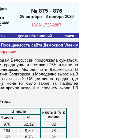
фии
№ 875 - 876
26 октября - 8 ноября 2020
го
ысшая
ISSN 1726-2887
"
язь
доска объявлений
поиск
Посещаемость сайта Демоскоп Weekly
лоруссии
одам Белоруссии продолжала сужаться.
с города упал и составил 26% в июле по
лигорске, Молодечно и Дзержинске. В
йтинг Солигорска и Молодечно вырос на 3
Мозыря - на 2. Общее число городов, где
 (в июне их было также 7). Наиболее
они прочли каждый в среднем около 1,3
 года
В июле
июль в % к
июню
Число
%
970
52,12
82
184
9,89
78
163
8,76
84