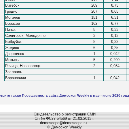
Витебск
209
8,73
Гродно
207
8,65
Могилев
151
6,31
Борисов
162
6,77
Пинск
8
0,33
Солигорск, Молодечно
3
0,13
Бобруйск
8
0,33
Жодино
6
0,25
Дзержинск
1
0,042
Мозырь
5
0,209
Речица, Новополоцк
2
0,084
Заславль
-
-
Барановичи
1
0,042
трите также Посещаемость сайта Демоскоп Weekly в мае - июне 2020 года
Свидетельство о регистрации СМИ
Эл № ФС77-54569 от 21.03.2013 г.
demoscope@demoscope.ru
© Демоскоп Weekly