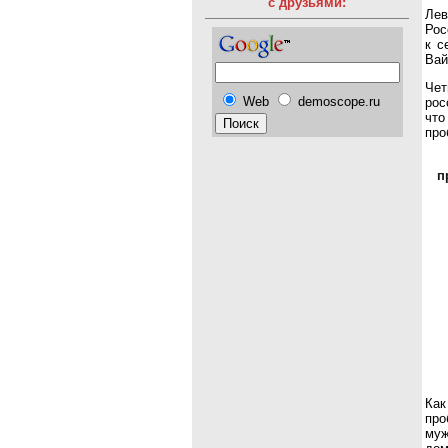
с друзьями:
Лев
Рос
к с
Вай
Чет
Web
demoscope.ru
рос
что
про
п
Как
про
муж