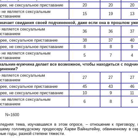
орее, не сексуальное приставание
20
20
20
о не является сексуальным
15
19
13
иставанием
значает свидания своей подчиненной, даже если она в прошлом уж
о является сексуальным
36
36
37
иставанием
орее, сексуальное приставание
38
37
40
орее, не сексуальное приставание
8
8
9
о не является сексуальным
5
7
4
иставанием
чальник-мужчина делает все возможное, чтобы находиться с подчин
динении?
о является сексуальным
27
27
27
иставанием
орее, сексуальное приставание
45
43
46
орее, не сексуальное приставание
10
9
11
о не является сексуальным
6
8
5
иставанием
N=1600
ледняя тема, изучавшаяся в этом опросе, – отношение к приговору,
шему голливудскому продюсеру Харви Вайнштейну, обвин
е
нному в се
ные годы, разной степени тяжести.