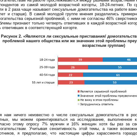
огательствам на работе прослеживаются между разными возрастными 
пондентов из самой молодой возрастной когорты, 18-24-летних. По 
ти в 2 раза чаще называют сексуальные домогательства на работе важн
лет и старше). В самой молодой группе мнения разделились примерн
огательства серьезной проблемой, с ними не согласны 46% сверстников
блемы признают только четверть ответивших в каждой возрастной когорт
 ответивших в соответствующей когорте.
Рисунок 2.
«Являются ли сексуальные приставания/ домогательств
проблемой нашего общества или же значение этой проблемы пре
возрастным группам)
я нам ничего неизвестно о числе сексуальных домогательств в рос
тных, мы можем ориентироваться на исследование, выполненное 
ласно этому опросу 7% мужчин и 16% женщин хотя бы раз за сво
огательствам. Учитывая сензитивность этой темы, а также возмож
отников, я предполагаю, что настоящие цифры харассмента горазд