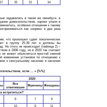
37
35
32
34
рые задавались в таком же омнибусе, в
дание домогательством, оценки упали в
изменилось, особенно отношение к такому
восприниматься как «норма» в два раза
им, что произошел сдвиг поколенческих
дают в группу 25-39 лет и должны бы
д. Но этого не происходит (таблица 2) –
вом в 2006 году, но в 2020 так считают
ах не может объясняться простой сменой
об изменении установок по отношению к
вок к сексуальному насилию и насилию
гательством, если … »
(%%)
2020
Все
ны
Мужчины
Женщины
ответившие
а встретиться?
8
7
9
10
9
11