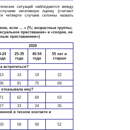
тических ситуаций наблюдаются между
лучаям негативную оценку (считают
ти четверти случаев склонны назвать
вом, если … »
(%; возрастные группы;
ксуальное приставание» и «скорее, не
льным приставанием»)
2020
8-24
25-39
40-54
55 лет и
ода
года
года
старше
а встретиться?
13
14
19
22
86
81
75
69
е отказывала ему?
71
62
68
63
27
33
24
26
енной в тесном контакте и
60
58
58
52