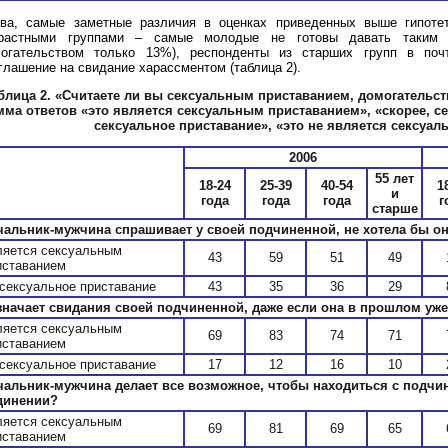
ва, самые заметные различия в оценках приведенных выше гипоте
зрастными группами – самые молодые не готовы давать таким с
огательством только 13%), респонденты из старших групп в поч
глашение на свидание харассментом (таблица 2).
блица 2.
«Считаете ли вы сексуальным приставанием, домогательст
мма ответов «это является сексуальным приставанием», «скорее, се
сексуальное приставание», «это не является сексуа
2006
55 лет
18-24
25-39
40-54
1
и
года
года
года
г
старше
чальник-мужчина спрашивает у своей подчиненной, не хотела бы он
ляется сексуальным
43
59
51
49
иставанием
 сексуальное приставание
43
35
36
29
значает свидания своей подчиненной, даже если она в прошлом уж
ляется сексуальным
69
83
74
71
иставанием
 сексуальное приставание
17
12
16
10
чальник-мужчина делает все возможное, чтобы находиться с подчин
динении?
ляется сексуальным
69
81
69
65
иставанием