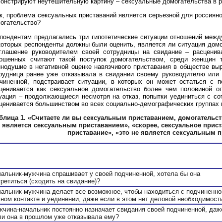
онстрируют неутешительную картину – сексуальные домогательства в р
к, проблема сексуальных приставаний является серьезной для россияно
огательство?
пондентам предлагались три гипотетические ситуации отношений межд
которых респонденты должны были оценить, является ли ситуация домо
глашение руководителем своей сотрудницы на свидание – расценив
ошенных считают такой поступок домогательством, среди женщин 
нодушие в негативной оценке навязчивого приставания в обществе вы
рудница ранее уже отказывала в свидании своему руководителю или 
чиненной, подстраивает ситуации, в которых он может остаться с п
ценивается как сексуальное домогательство более чем половиной оп
уация – продолжающиеся несмотря на отказ, попытки уединиться с со
ценивается большинством во всех социально-демографических группах 
блица 1.
«Считаете ли вы сексуальным приставанием, домогательст
является сексуальным приставанием», «скорее, сексуальное прист
приставание», «это не является сексуальным 
чальник-мужчина спрашивает у своей подчиненной, хотела бы она
третиться (сходить на свидание)?
чальник-мужчина делает все возможное, чтобы находиться с подчиненно
сном контакте и уединении, даже если в этом нет деловой необходимост
жчина-начальник постоянно назначает свидания своей подчиненной, даж
ли она в прошлом уже отказывала ему?