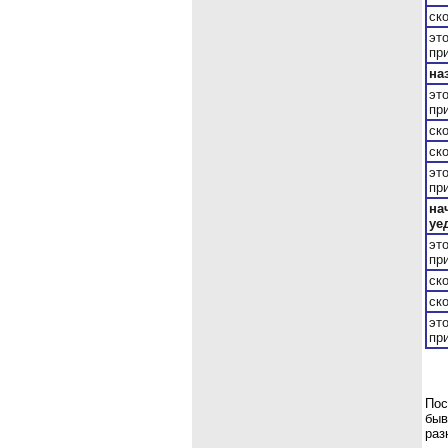
ск
эт
пр
на
эт
пр
ск
ск
эт
пр
на
уе
эт
пр
ск
ск
эт
пр
Пос
быв
раз