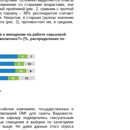
когортами. Особенно выделяются ответы
сравнению со старшими возрастами, они
ой проблемой (рис. 2, сравним с группой
о поровну – 39% респондентов считают
. Напротив, в старших группах значение
е (рис. 2), противостоят им, в среднем,
а к женщинам на работе серьезной
увеличено?»
(%, распределение по
сийских компаниях, государственных и
компанией OMI для газеты Ведомости.
ю карьеру подвергались сексуальным
ные смещения в выборке по категориям
о выше. Но даже данные этого опроса