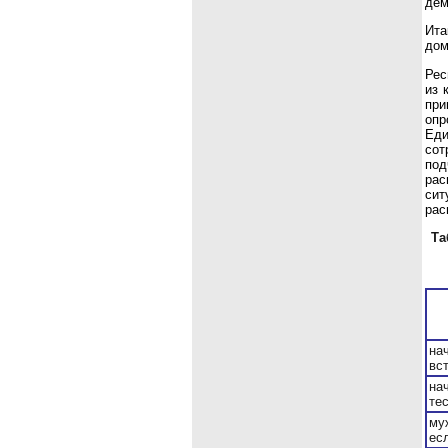
дем
Ита
дом
Рес
из 
при
опр
Еди
сот
под
рас
сит
рас
Та
на
вс
на
те
му
ес