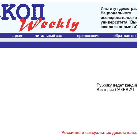
Институт демогра
Национального
исследовательско
университета "В
школа экономики
а
архив
читальный зал
приложения
обратная св
Рубрику ведет канди
Виктория САКЕВИЧ
Россияне о сексуальных домогательс