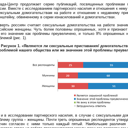
ада-Центр продолжает серию публикаций, посвященных проблемам г
сии. Вместе с исследованием партнерского насилия и отношения к нему
ексуальным домогательствам на работе и отношение к недавнему при
нштейну, обвиненному в серии изнасилований и домогательствах.
верть россиян считает сексуальные домогательства на работе значи
сийские женщины. Чуть более половины опрошенных, хотя и признают 
 его значение как проблемы преувеличено, и только 9% опрошенных 
блемой (рис. 1).
Рисунок 1.
«Являются ли сексуальные приставания/ домогательств
роблемой нашего общества или же значение этой проблемы преуве
 и в исследовании партнерского насилия, в случае с сексуальными д
блему группа – женщины. Почти треть опрошенных респонденток утверд
чин согласен с ними только каждый пятый. Наибольшие различия 