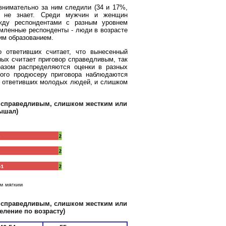
нимательно за ним следили (34 и 17%,
ле не знает. Среди мужчин и женщин
жду респондентами с разным уровнем
омленные респонденты - люди в возрасте
им образованием.
 ответивших считает, что вынесенный
ных считает приговор справедливым, так
азом распределяются оценки в разных
ного продюсеру приговора наблюдаются
от ответивших молодых людей, и слишком
, справедливым, слишком жестким или
лышал)
, справедливым, слишком жестким или
еление по возрасту)