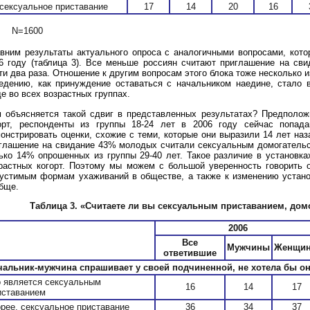
 сексуальное приставание
17
14
20
16
N=1600
вним результаты актуального опроса с аналогичными вопросами, кото
6 году (таблица 3). Все меньше россиян считают приглашение на сви
ти два раза. Отношение к другим вопросам этого блока тоже несколько 
едению, как принуждение оставаться с начальником наедине, стало 
е во всех возрастных группах.
 объясняется такой сдвиг в представленных результатах? Предполож
орт, респонденты из группы 18-24 лет в 2006 году сейчас попа
онстрировать оценки, схожие с теми, которые они выразили 14 лет наза
глашение на свидание 43% молодых считали сексуальным домогательст
ько 14% опрошенных из группы 29-40 лет. Такое различие в установк
растных когорт. Поэтому мы можем с большой уверенность говорить 
устимым формам ухаживаний в обществе, а также к изменению устано
бще.
Таблица 3.
«Считаете ли вы сексуальным приставанием, домо
2006
Все
Мужчины
Женщи
ответившие
чальник-мужчина спрашивает у своей подчиненной, не хотела бы он
о является сексуальным
16
14
17
иставанием
орее, сексуальное приставание
36
34
37