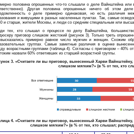
мерно половина опрошенных что-то слышали о деле Вайнштейна или в
тветственно). Другая половина опрошенных ничего об этом де
едомленность о деле примерно одинаковая, но есть различия ме
азования и живущими в разных населенных пунктах. Так, самые освед
40 и старше, жители Москвы, и люди со средним специальным или высш
ди тех, кто слышал о процессе по делу Вайнштейна, большинство
дюсеру приговор слишком жестокий (рисунок 3). Только треть опрошен
высказались примерно равное число мужчин и женщин. Схожим обр
азовательных группах. Самые заметные различия в оценке вынесен
ду возрастными группами (таблица 4). Согласны с приговором – 40% 
токим назвали 60% ответивших из старшей возрастной группы.
унок 3. «Считаете ли вы приговор, вынесенный Харви Вайнштейну
слишком мягким?»
(в % от тех, кто с
лица 4.
«Считаете ли вы приговор, вынесенный Харви Вайнштейну
слишком мягким?» (в % от тех, кто слышал; распред