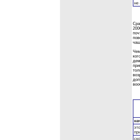
не
Сра
200
поч
пов
чащ
Чем
ког
дем
при
тол
воз
доп
воо
на
эт
пр
ск