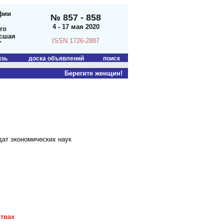
фии
№ 857 - 858
4 - 17 мая 2020
го
ысшая
ISSN 1726-2887
"
язь
доска объявлений
поиск
Берегите женщин!
дат экономических наук
твах