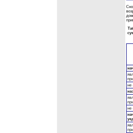
Сно
во
дом
при
Та
су
на
яв
пр
не
на
яв
пр
не
на
уе
яв
пр