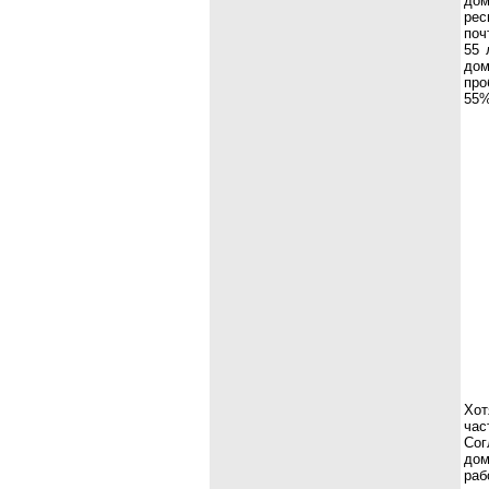
дом
рес
поч
55 
дом
про
55%
Хот
час
Сог
дом
раб