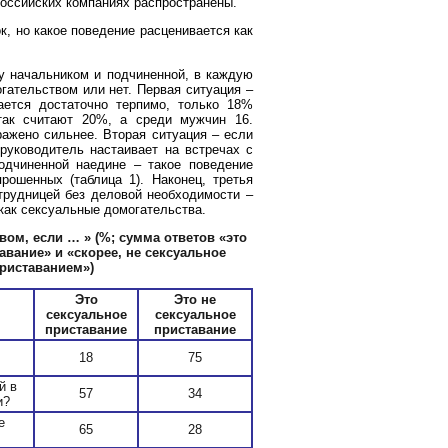
оссийских компаниях распространены.
к, но какое поведение расценивается как
у начальником и подчиненной, в каждую
гательством или нет. Первая ситуация –
ается достаточно терпимо, только 18%
так считают 20%, а среди мужчин 16.
ражено сильнее. Вторая ситуация – если
руководитель настаивает на встречах с
одчиненной наедине – такое поведение
рошенных (таблица 1). Наконец, третья
трудницей без деловой необходимости –
как сексуальные домогательства.
вом, если … »
(%; сумма ответов «это
авание» и «скорее, не сексуальное
приставанием»)
Это
Это не
сексуальное
сексуальное
приставание
приставание
18
75
й в
57
34
и?
е
65
28