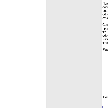
При
соо
осв
обр
от 
Сре
про
же 
обр
меж
жес
Рис
Таб