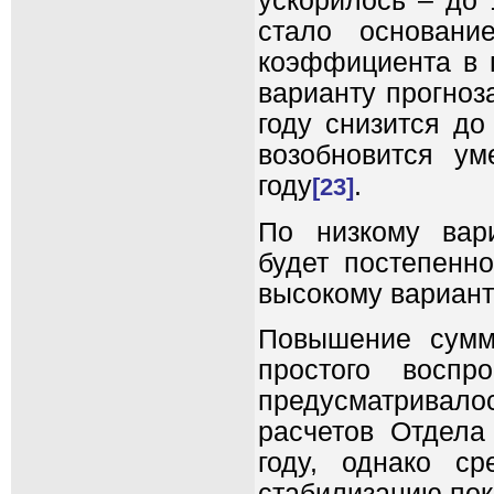
ускорилось – до 
стало основани
коэффициента в п
варианту прогноз
году снизится до
возобновится у
году
.
[23]
По низкому вар
будет постепенно
высокому вариант
Повышение сумм
простого воспр
предусматривал
расчетов Отдела
году, однако ср
стабилизацию пока