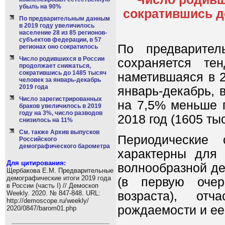
убыль на 90%
сократившись д
По предварительным данным
в 2019 году увеличилось
население 28 из 85 регионов-
субъектов федерации, в 57
По предварите
регионах оно сократилось
Число родившихся в России
сохраняется те
продолжает снижаться,
сократившись до 1485 тысяч
наметившаяся в 2
человек за январь-декабрь
2019 года
январь-декабрь, 
Число зарегистрированных
на 7,5% меньше 
браков увеличилось в 2019
году на 3%, число разводов
2018 год (1605 ты
снизилось на 11%
См. также Архив выпусков
Периодические
Российского
демографического барометра
характерны для 
Для цитирования:
волнообразной де
Щербакова Е.М. Предварительные
демографические итоги 2019 года
(в первую очер
в России (часть I) // Демоскоп
возраста), от
Weekly. 2020. № 847-848. URL:
http://demoscope.ru/weekly/
рождаемости и ее
2020/0847/barom01.php