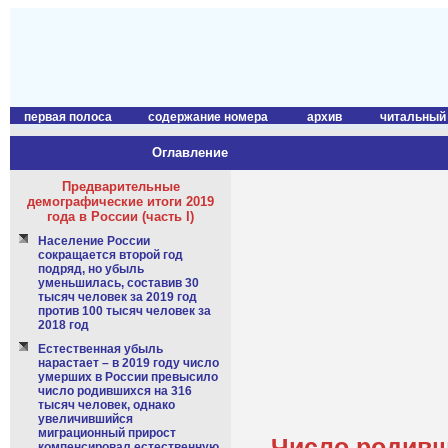
первая полоса
содержание номера
архив
читальный
Оглавление
Предварительные
демографические итоги 2019
года в России (часть I)
Население России
сокращается второй год
подряд, но убыль
уменьшилась, составив 30
тысяч человек за 2019 год
против 100 тысяч человек за
2018 год
Естественная убыль
нарастает – в 2019 году число
умерших в России превысило
число родившихся на 316
тысяч человек, однако
увеличившийся
миграционный прирост
Число родивш
компенсировал естественную