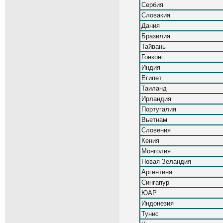
Сербия
Словакия
Дания
Бразилия
Тайвань
Гонконг
Индия
Египет
Таиланд
Ирландия
Португалия
Вьетнам
Словения
Кения
Монголия
Новая Зеландия
Аргентина
Сингапур
ЮАР
Индонезия
Тунис