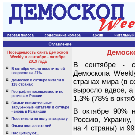
первая полоса
содержание номера
архив
читальный
Оглавление
Демоско
Посещаемость сайта Демоскоп
Weekly в сентябре - октябре
2019 года
В сентябре - о
В октябре число посетителей
Демоскопа Weekl
возросло на 27%
странах мира (в с
Демоскоп в октябре читали в
118 странах
выросло вдвое, а
География посещаемости по
регионам России
1,3% (78% в октяб
Самые внимательные
зарубежные читатели в октябре
В октябре 90% н
- вновь в Исландии
Россию, Украину,
Посетители по полу и возрасту
на 4 страны) и 99
Языки пользователей
Нас цитируют...