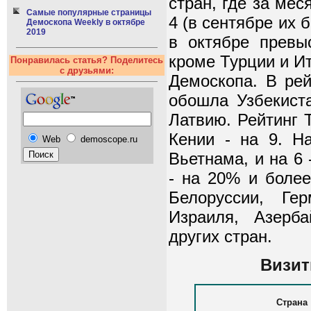
стран, где за ме
Самые популярные страницы
4 (в сентябре их 
Демоскопа Weekly в октябре
2019
в октябре превы
кроме Турции и И
Понравилась статья? Поделитесь
с друзьями:
Демоскопа. В рей
обошла Узбекист
Латвию. Рейтинг 
Кении - на 9. Н
Web
demoscope.ru
Вьетнама, и на 6
- на 20% и более
Белоруссии, Гер
Израиля, Азерб
других стран.
Визит
Страна