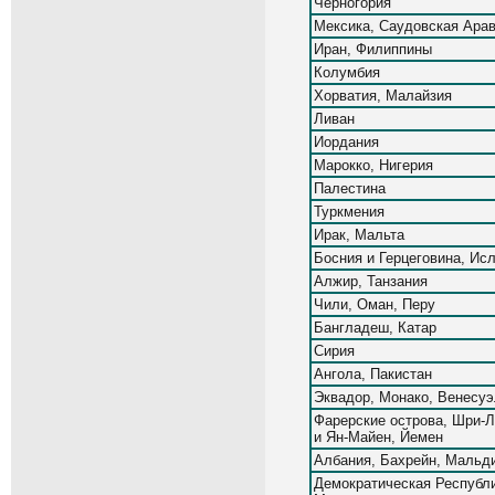
Черногория
Мексика, Саудовская Ара
Иран, Филиппины
Колумбия
Хорватия, Малайзия
Ливан
Иордания
Марокко, Нигерия
Палестина
Туркмения
Ирак, Мальта
Босния и Герцеговина, Ис
Алжир, Танзания
Чили, Оман, Перу
Бангладеш, Катар
Сирия
Ангола, Пакистан
Эквадор, Монако, Венесуэ
Фарерские острова, Шри-Л
и Ян-Майен, Йемен
Албания, Бахрейн, Мальди
Демократическая Республи