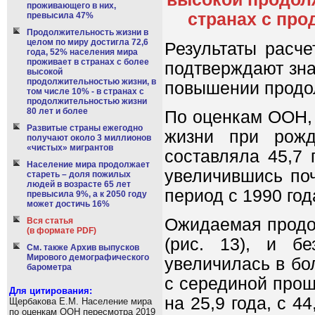
проживающего в них,
странах с про
превысила 47%
Продолжительность жизни в
целом по миру достигла 72,6
Результаты расче
года, 52% населения мира
проживает в странах с более
подтверждают зна
высокой
продолжительностью жизни, в
повышении продо
том числе 10% - в странах с
продолжительностью жизни
80 лет и более
По оценкам ООН, 
Развитые страны ежегодно
жизни при рожд
получают около 3 миллионов
«чистых» мигрантов
составляла 45,7 
Население мира продолжает
увеличившись поч
стареть – доля пожилых
людей в возрасте 65 лет
период с 1990 год
превысила 9%, а к 2050 году
может достичь 16%
Ожидаемая продо
Вся статья
(в формате PDF)
(рис. 13), и б
См. также Архив выпусков
Мирового демографического
увеличилась в бо
барометра
с серединой прошл
Для цитирования:
на 25,9 года, с 4
Щербакова Е.М. Население мира
по оценкам ООН пересмотра 2019