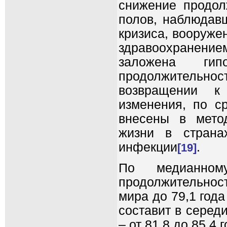
снижение продол
полов, наблюдав
кризиса, вооруже
здравоохранени
заложена ги
продолжительно
возвращении к 
изменения, по с
внесены в метод
жизни в страна
инфекции
.
[19]
По медианном
продолжительност
мира до 79,1 год
составит в середи
– от 81,8 до 85,4 г