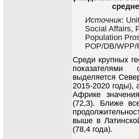
средне
Источник
: Un
Social Affairs,
Population Pros
POP/DB/WPP/R
Среди крупных ге
показателями 
выделяется Север
2015-2020 годы), 
Африке значени
(72,3). Ближе в
продолжительност
выше в Латинской
(78,4 года).