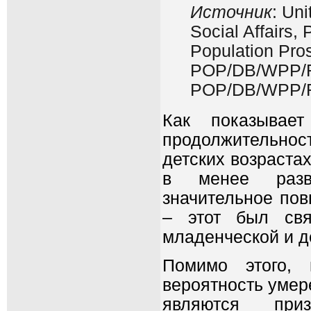
Источник
: Un
Social Affairs,
Population Pros
POP/DB/WPP/R
POP/DB/WPP/R
Как показывает
продолжительнос
детских возраста
в менее разв
значительное по
– этот был свя
младенческой и д
Помимо этого, 
вероятность умере
являются приз