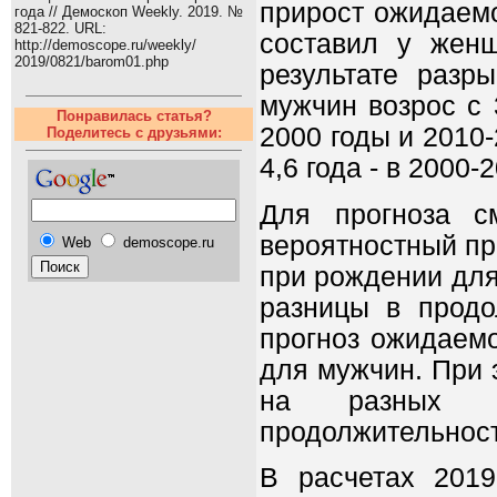
прирост ожидаем
года // Демоскоп Weekly. 2019. №
821-822. URL:
составил у женщ
http://demoscope.ru/weekly/
2019/0821/barom01.php
результате разр
мужчин возрос с 
Понравилась статья?
2000 годы и 2010
Поделитесь с друзьями:
4,6 года - в 2000-
Для прогноза с
вероятностный пр
Web
demoscope.ru
при рождении для
разницы в продо
прогноз ожидаем
для мужчин. При 
на разных эт
продолжительнос
В расчетах 201