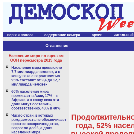
первая полоса
содержание номера
архив
читальный
Оглавление
Население мира по оценкам
ООН пересмотра 2019 года
Население мира превысило
7,7 миллиарда человек, а к
концу века с вероятностью
95% составит от 9,4 до 12,7
миллиарда человек
60% населения мира
проживает в Азии, 17% – в
Африке, а к концу века эти
доли могут составить,
соответственно, 43% и 40%
Продолжительнос
Число стран, в которых
рождаемость не обеспечивает
года, 52% насе
простое воспроизводство,
возросло до 93, а доля
высокой продолж
населения мира,