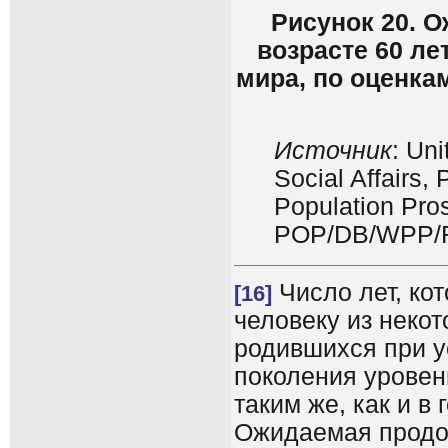
Рисунок 20. 
возрасте 60 л
мира, по оценка
Источник
: Un
Social Affairs,
Population Pros
POP/DB/WPP/R
Число лет, ко
[16]
человеку из некот
родившихся при у
поколения уровен
таким же, как и в
Ожидаемая продо