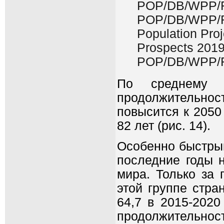
POP/DB/WPP/R
POP/DB/WPP/Re
Population Pro
Prospects 201
POP/DB/WPP/R
По среднему 
продолжительнос
повысится к 2050 
82 лет (рис. 14).
Особенно быстрый
последние годы 
мира. Только за 
этой группе стран
64,7 в 2015-2020
продолжительно