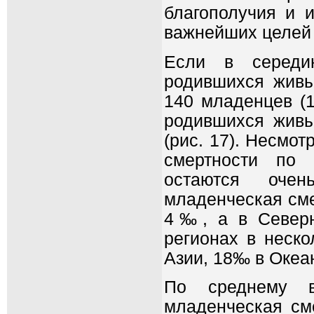
благополучия и 
важнейших целей 
Если в середи
родившихся живы
140 младенцев (1
родившихся живы
(рис. 17). Несмо
смертности по 
остаются оче
младенческая сме
4‰, а в Северн
регионах в неск
Азии, 18‰ в Океа
По среднему в
младенческая см