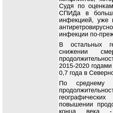
Судя по оценкам
СПИДа в больши
инфекцией, уже 
антиретровирусн
инфекции по-преж
В остальных ге
снижении см
продолжительно
2015-2020 годами
0,7 года в Северн
По среднему 
продолжительност
географически
повышении прод
конца века -