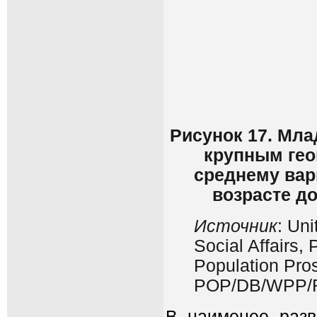
Рисунок 17. Мла
крупным гео
среднему вар
возрасте д
Источник
: Un
Social Affairs,
Population Pros
POP/DB/WPP/R
В наименее разв