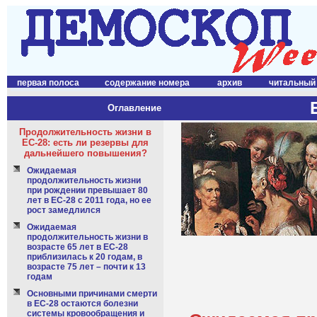
первая полоса
содержание номера
архив
читальный
Оглавление
Продолжительность жизни в
ЕС-28: есть ли резервы для
дальнейшего повышения?
Ожидаемая
продолжительность жизни
при рождении превышает 80
лет в ЕС-28 с 2011 года, но ее
рост замедлился
Ожидаемая
продолжительность жизни в
возрасте 65 лет в ЕС-28
приблизилась к 20 годам, в
возрасте 75 лет – почти к 13
годам
Основными причинами смерти
в ЕС-28 остаются болезни
системы кровообращения и