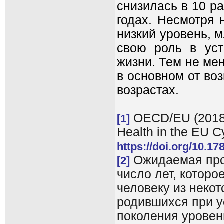
снизилась в 10 ра
годах. Несмотря 
низкий уровень, 
свою роль в уст
жизни. Тем не ме
в основном от во
возрастах.
OECD/EU (2018),
[1]
Health in the EU Cy
https://doi.org/10.1
Ожидаемая про
[2]
число лет, котор
человеку из некот
родившихся при у
поколения уровен