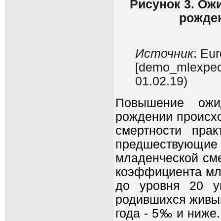
Рисунок 3. Ож
рожден
Источник
: Eu
[demo_mlexpec]
01.02.19)
Повышение ожи
рождении происхо
смертности прак
предшествующие 
младенческой сме
коэффициента мла
до уровня 20 у
родившихся живыми
года - 5‰ и ниже