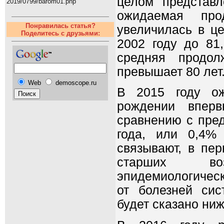
целом представл
2019/0799/barom01.php
ожидаемая про
Понравилась статья?
увеличилась в це
Поделитесь с друзьями:
2002 году до 81,
средняя продол
превышает 80 лет
Web
demoscope.ru
В 2015 году ож
рождении впер
сравнению с пре
года, или 0,4% 
связывают, в пе
старших воз
эпидемиологическ
от болезней си
будет сказано ниж