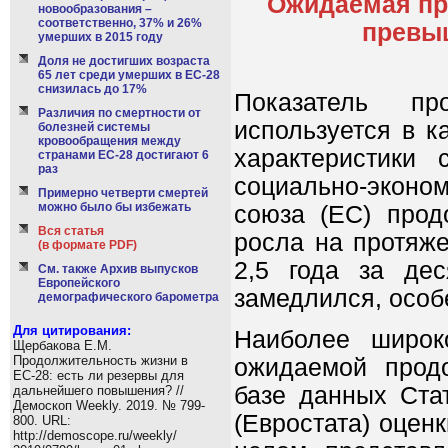
Ожидаемая пр
новообразования –
соответственно, 37% и 26%
превыш
умерших в 2015 году
Доля не достигших возраста
65 лет среди умерших в ЕС-28
снизилась до 17%
Показатель пр
Различия по смертности от
используется в к
болезней системы
кровообращения между
характеристики
странами ЕС-28 достигают 6
раз
социально-эконом
Примерно четверти смертей
можно было бы избежать
союза (ЕС) прод
Вся статья
росла на протяже
(в формате PDF)
2,5 года за дес
См. также Архив выпусков
Европейского
замедлился, особ
демографического барометра
Для цитирования:
Наиболее широк
Щербакова Е.М.
Продолжительность жизни в
ожидаемой прод
ЕС-28: есть ли резервы для
базе данных Стат
дальнейшего повышения? //
Демоскоп Weekly. 2019. № 799-
(Евростата) оцен
800. URL:
http://demoscope.ru/weekly/