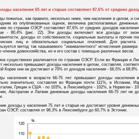
оходы населения 65 лет и старше составляют 87,6% от средних дохо
ды пожилых, как правило, несколько ниже, чем населения в целом, и сн
едним из опубликованных оценок, величина располагаемых денежных
нем по странам ОЭСР составляет 87,6% от средних доходов населения, 
ше - 80,4% (рис. 22). Эти доходы включают все доходы от экон
занятости, доходы от собственности, социальные выплаты и прочие по
ческих лиц и обязательных социальных платежей. Для расчета
льзуется метод так называемого "эквивалентного" исчисления размера
о членов домохозяйства, но и его состав с помощью различных весов.
ина существенно различается по странам ОЭСР. Если во Франции и Лю
ет несколько превышают доходы населения в целом, составляя, соответс
й Корее они не достигают и 70% от доходов населения - 66,5% и 68,8%.
ды населения в возрасте 66-75 лет превышают доходы населения в
льно значительно, составляя во Франции почти 111%, в Испании, Из
угалии, Греции и США - по 103%, в Люксембурге - 102%, в Норвегии - 1
нии, Австралии и Латвии денежные доходы населения 66-75 лет не д
м.
ние доходы у населения 75 лет и старше не достигают уровня денежны
тран ОЭСР, составляя от 98,3% в Люксембурге до 60,7% в Эстонии.