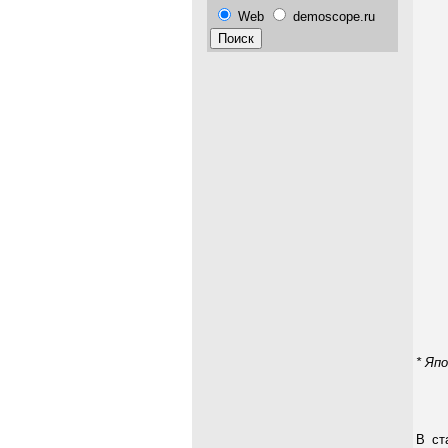
Web
demoscope.ru
* Яп
В ст