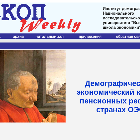
Институт демогра
Национального
исследовательско
университета "В
школа экономики
а
архив
читальный зал
приложения
обратная св
Демографичес
экономический к
пенсионных ре
странах О