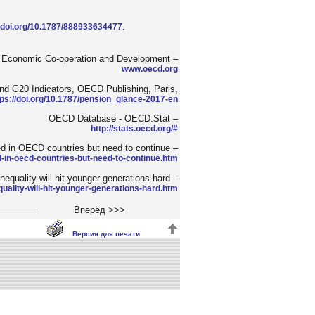
.
x.doi.org/10.1787/888933634477
or Economic Co-operation and Development –
www.oecd.org
d G20 Indicators, OECD Publishing, Paris,
tps://doi.org/10.1787/pension_glance-2017-en
OECD Database - OECD.Stat –
http://stats.oecd.org/#
d in OECD countries but need to continue –
in-oecd-countries-but-need-to-continue.htm
nequality will hit younger generations hard –
quality-will-hit-younger-generations-hard.htm
Вперёд >>>
Версия для печати