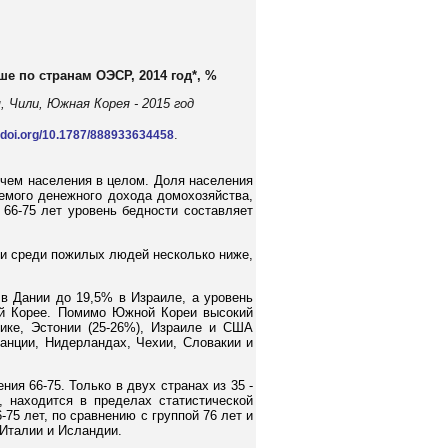
ше по странам ОЭСР, 2014 год*, %
, Чили, Южная Корея - 2015 год
.
x.doi.org/10.1787/888933634458
чем населения в целом. Доля населения
мого денежного дохода домохозяйства,
 66-75 лет уровень бедности составляет
ти среди пожилых людей несколько ниже,
в Дании до 19,5% в Израиле, а уровень
ой Корее. Помимо Южной Кореи высокий
ике, Эстонии (25-26%), Израиле и США
анции, Нидерландах, Чехии, Словакии и
ния 66-75. Только в двух странах из 35 -
, находится в пределах статистической
75 лет, по сравнению с группой 76 лет и
 Италии и Исландии.