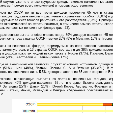
й служат уже не столько трудовые доходы, сколько накопленные акт
раммам (прежде всего пенсионным) и помощь родственников.
лом по ОЭСР почти две трети доходов населения 65 лет и старш
чающие трудовые пенсии и различные социальные пособия (58,0%) и д
ируемых за счет взносов работника и его работодателя (8,3%). Примерн
чет экономической занятости пожилых, в том числе самозанятости, окол
аты из частных пенсионных фондов (рис. 23).
дарственные выплаты обеспечиваются до 89% доходов населения 65 лет
ремя как в трех странах ОЭСР - менее 20% (8% в Мексике, 15% в Турции 
аты из пенсионных фондов, формируемых за счет взносов работника 
е заметную роль в 13 странах ОЭСР, составляя до 38% доходов населе
д в доходы пожилых людей высок также в Турции (37%), Израиле, Вели
ике (24%), Австралии и Швеции (более 17%).
ды от экономической занятости служат основным источником дохода 
е (51%), Чили (48%), Латвии, Японии, США и Эстонии (35-40%). В 
тость обеспечивает лишь 5,5% доходов населения 65 лет и старше, в Ве
ежения, включающие выплаты из частных пенсионных фондов, иг
печивают 40% доходов населения 65 лет и старше. Высока роль данн
й Зеландии (27%), Дании (20%), Южной Корее, Австралии, Франции и Т
нии, Латвии, Чехии, Исландии и Венгрии сбережения обеспечивают м
ше.