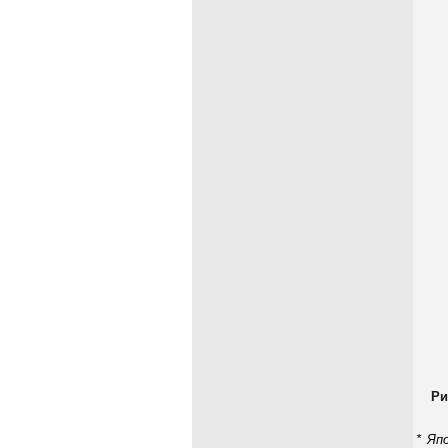
Ри
* Яп