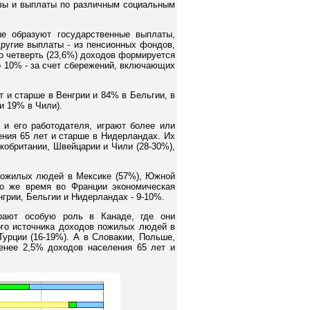
ивы и выплаты по различным социальным
е образуют государственные выплаты,
ругие выплаты - из пенсионных фондов,
о четверть (23,6%) доходов формируется
о 10% - за счет сбережений, включающих
 и старше в Венгрии и 84% в Бельгии, в
и 19% в Чили).
и его работодателя, играют более или
ния 65 лет и старше в Нидерландах. Их
кобритании, Швейцарии и Чили (28-30%),
пожилых людей в Мексике (57%), Южной
то же время во Франции экономическая
нгрии, Бельгии и Нидерландах - 9-10%.
рают особую роль в Канаде, где они
ого источника доходов пожилых людей в
урции (16-19%). А в Словакии, Польше,
енее 2,5% доходов населения 65 лет и