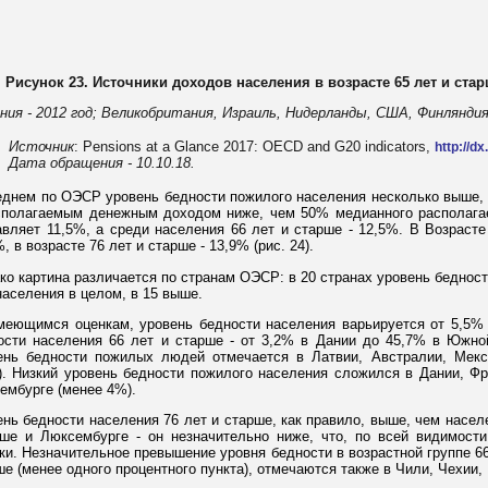
Рисунок 23. Источники доходов населения в возрасте 65 лет и стар
ония - 2012 год; Великобритания, Израиль, Нидерланды, США, Финляндия
Источник
: Pensions at a Glance 2017: OECD and G20 indicators,
http://d
Дата обращения - 10.10.18.
еднем по ОЭСР уровень бедности пожилого населения несколько выше, 
сполагаемым денежным доходом ниже, чем 50% медианного располагае
авляет 11,5%, а среди населения 66 лет и старше - 12,5%. В Возрасте
, в возрасте 76 лет и старше - 13,9% (рис. 24).
ко картина различается по странам ОЭСР: в 20 странах уровень беднос
населения в целом, в 15 выше.
меющимся оценкам, уровень бедности населения варьируется от 5,5% 
ости населения 66 лет и старше - от 3,2% в Дании до 45,7% в Южн
ень бедности пожилых людей отмечается в Латвии, Австралии, Мекс
). Низкий уровень бедности пожилого населения сложился в Дании, Фр
ембурге (менее 4%).
ень бедности населения 76 лет и старше, как правило, выше, чем населе
ше и Люксембурге - он незначительно ниже, что, по всей видимости
ки. Незначительное превышение уровня бедности в возрастной группе 66-
ше (менее одного процентного пункта), отмечаются также в Чили, Чехии,