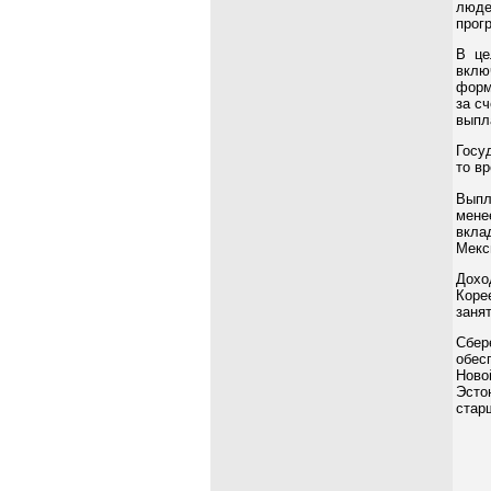
люде
прог
В це
вклю
форм
за с
выпл
Госу
то в
Выпл
мене
вкла
Мекс
Дохо
Коре
заня
Сбер
обес
Ново
Эсто
стар