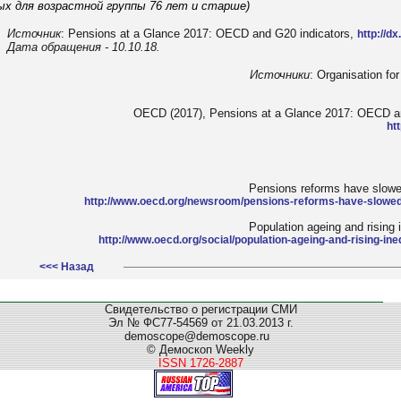
ых для возрастной группы 76 лет и старше)
Источник
: Pensions at a Glance 2017: OECD and G20 indicators,
http://d
Дата обращения - 10.10.18.
Источники
: Organisation f
OECD (2017), Pensions at a Glance 2017: OECD an
ht
Pensions reforms have slowe
http://www.oecd.org/newsroom/pensions-reforms-have-slowed-
Population ageing and rising i
http://www.oecd.org/social/population-ageing-and-rising-ine
<<< Назад
Свидетельство о регистрации СМИ
Эл № ФС77-54569 от 21.03.2013 г.
demoscope@demoscope.ru
© Демоскоп Weekly
ISSN 1726-2887