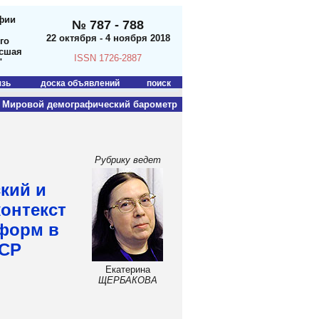
фии
№ 787 - 788
22 октября - 4 ноября 2018
го
ысшая
ISSN 1726-2887
"
язь
доска объявлений
поиск
Мировой демографический барометр
Рубрику ведет
кий и
онтекст
форм в
ЭСР
Екатерина
ЩЕРБАКОВА