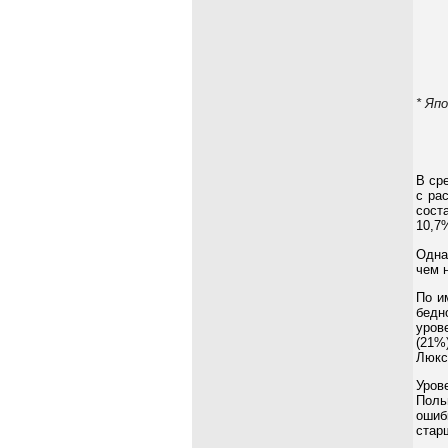
* Яп
В ср
с ра
сост
10,7%
Одна
чем 
По и
бедн
уров
(21%
Люкс
Уров
Поль
ошиб
стар