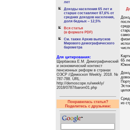
лет
Д
Доходы населения 65 лет и
старше составляют 87,6% от
Дохо
средних доходов населения,
доля бедных – 12,5%
посл
сред
Вся статья
стар
(в формате PDF)
само
физи
См. также Архив выпусков
испо
Мирового демографического
барометра
числ
Карт
Для цитирования:
65 л
Щербакова Е.М. Демографический
Южно
и экономический контекст
пенсионных реформ в странах
Дохо
ОЭСР //Демоскоп Weekly. 2018. №
дово
787-788. URL:
Порт
http://demoscope.ru/weekly/
Эсто
2018/0787/barom01.php
цело
Сред
Понравилась статья?
из с
Поделитесь с друзьями: