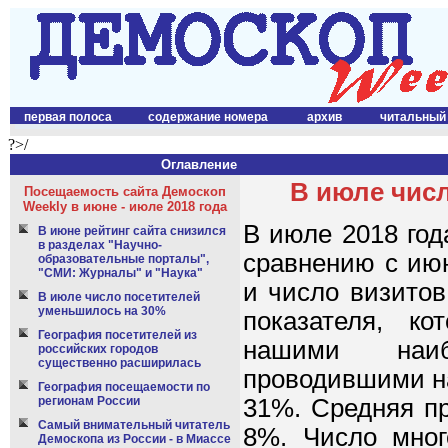
первая полоса
содержание номера
архив
читальный
?>/
Оглавление
В июле чис
Посещаемость сайта Демоскоп
Weekly в июне - июле 2018 года
В июле 2018 год
В июне рейтинг сайта снизился
в разделах "Научно-
сравнению с июн
образовательные порталы",
"СМИ: Журналы" и "Наука"
и число визитов
В июле число посетителей
уменьшилось на 30%
показателя, ко
География посетителей из
нашими наиб
российских городов
существенно расширилась
проводившими на
География посещаемости по
регионам России
31%. Средняя п
Самый внимательный читатель
8%. Число мног
Демоскопа из России - в Миассе