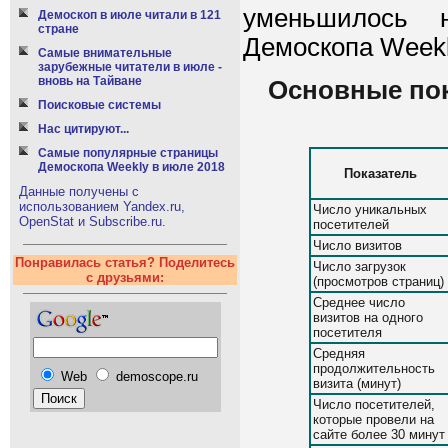
уменьшилось 
Демоскоп в июле читали в 121
стране
Демоскопа Weekl
Самые внимательные
зарубежные читатели в июле -
вновь на Тайване
Основные пок
Поисковые системы
Нас цитируют...
Самые популярные страницы
Демоскопа Weekly в июле 2018
Показатель
Данные получены с
использованием Yandex.ru,
Число уникальных
OpenStat и Subscribe.ru.
посетителей
Число визитов
Понравилась статья? Поделитесь
Число загрузок
с друзьями:
(просмотров страниц)
Среднее число
визитов на одного
посетителя
Средняя
продолжительность
Web
demoscope.ru
визита (минут)
Число посетителей,
которые провели на
сайте более 30 минут