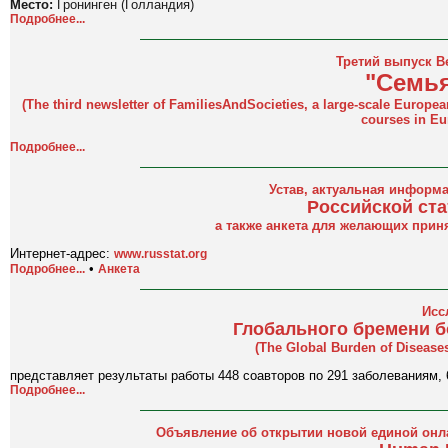
Место:
Гронинген (Голландия)
Подробнее...
Третий выпуск В
"Семь
(The third newsletter of FamiliesAndSocieties, a large-scale European 
courses in Eur
Подробнее...
Устав, актуальная информа
Российской ста
а также анкета для желающих прин
Интернет-адрес:
www.russtat.org
•
Подробнее...
Анкета
Исс
Глобального бремени б
(The Global Burden of Diseases
представляет результаты работы 448 соавторов по 291 заболеваниям, 
Подробнее...
Объявление об открытии новой единой онл