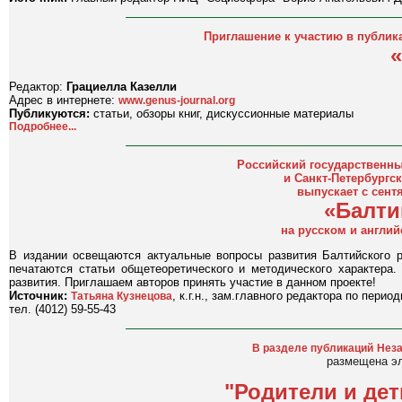
Приглашение к участию в публик
Редактор:
Грациелла Казелли
Адрес в интернете:
www.genus-journal.org
Публикуются:
статьи, обзоры книг, дискуссионные материалы
Подробнее...
Российский государственный
и Санкт-Петербургс
выпускает с сент
«Балти
на русском и англий
В издании освещаются актуальные вопросы развития Балтийского ре
печатаются статьи общетеоретического и методического характера.
развития. Приглашаем авторов принять участие в данном проекте!
Источник:
, к.г.н., зам.главного редактора по пери
Татьяна Кузнецова
тел. (4012) 59-55-43
В разделе публикаций
Неза
размещена эл
"Родители и де