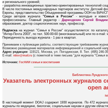
и регионального уровней;
- разработка инновационных практико-ориентированных технологий со
В числе постоянных международных партнеров института: Детский 
Европы, представительство Объединенной программы ООН по ВИЧ/С
Среди авторов журнала
"Семья в России"
- молодые и известн
профессионалы. Главный редактор -
Дармодехин Сергей Владим
образования, доктор социологических наук, профессор.
Подписка
на журнал "Семья в России" осуществляется: по каталогу
"Интер-Почта 2003", по тел. 500-00-60 (многоканальный) или по e-mail: w
Периодичность выхода журнала - 1 раз в квартал.
Принимаем к публикации работы, соответствующие требованиям журн
Возможно размещение материалов информационной и социальной нап
Адрес редакции
: 119121, Москва, ул. Погодинская, 8. Тел. (495) 246-35
E-mail:
(с пометкой в теме письма "для журнала "Семья в
niisv@mail.ru
Источник:
ГосНИИ семьи и воспитания
Библиотека Лундского
Указатель электронных журналов со
open ac
ht
В настоящий момент DOAJ содержит 1930 журналов. По 472 журнала
журналы по медицине, биологии, социальным наукам и другим областя