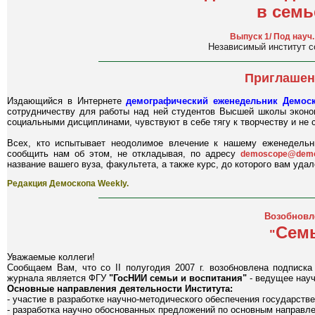
в семь
Выпуск 1/ Под науч.
Независимый институт со
Приглашен
Издающийся в Интернете
демографический еженедельник Демоск
сотрудничеству для работы над ней студентов Высшей школы эконо
социальными дисциплинами, чувствуют в себе тягу к творчеству и не
Всех, кто испытывает неодолимое влечение к нашему еженедельни
сообщить нам об этом, не откладывая, по адресу
demoscope@demo
название вашего вуза, факультета, а также курс, до которого вам уда
Редакция Демоскопа Weekly.
Возобновл
Семь
"
Уважаемые коллеги!
Сообщаем Вам, что со II полугодия 2007 г. возобновлена подписк
журнала является ФГУ
"ГосНИИ семьи и воспитания"
- ведущее науч
Основные направления деятельности Института:
- участие в разработке научно-методического обеспечения государств
- разработка научно обоснованных предложений по основным направл