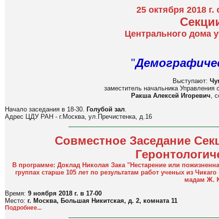
25 октября 2018 г.
Cекци
Центрального дома 
"
Демографичес
Выступают:
Чу
заместитель начальника Управления с
Ракша Алексей Игоревич
, 
Начало заседания в 18-30.
Голубой зал
.
Адрес ЦДУ РАН - г.Москва, ул.Пречистенка, д.16
Совместное Заседание Сек
Геронтологич
В программе: Доклад Николая Зака "Нестарение или пожизненн
группах старше 105 лет по результатам работ ученых из Чикаг
мадам Ж. К
Время:
9 ноября 2018
г. в 17-00
Место:
г. Москва, Большая Никитская, д. 2, комната 11
Подробнее...