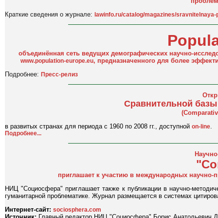
проблем
Краткие сведения о журнале:
lawinfo.ru/catalog/magazines/sravnitelnaya-p
Popula
объединённая сеть ведущих демографических научно-исследов
, предназначенного для более эффект
www.population-europe.eu
Подробнее:
Пресс-релиз
Откр
Сравнительной базы
(Comparativ
в развитых странах для периода с 1960 по 2008 гг., доступной
.
on-line
Подробнее...
Научно
"Со
приглашает к участию в международных научно-п
НИЦ "Социосфера" приглашает также к публикации в научно-методич
гуманитарной проблематике. Журнал размещается в системах цитировани
Интернет-сайт:
sociosphera.com
Источник:
Главный редактор НИЦ "Социосфера" Борис Анатольевич Д