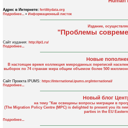
Human Fe
Адрес в Интернете:
fertilitydata.org
•
Подробнее...
Информационный листок
Издание, осуществля
"Проблемы совреме
Сайт издания:
http://ipi1.ru/
Подробнее...
Новые пополнен
В настоящее время коллекция микроданных переписей населен
выборок по 74 странам мира общим объемом более 500 миллионо
Сайт Проекта IPUMS:
https://international.ipums.org/international/
Подробнее...
Новый блог Цент
на тему "Как освещены вопросы миграции в прог
(The Migration Policy Centre (MPC) is delighted to present you its new
parties in the EU Easter
Подробнее...