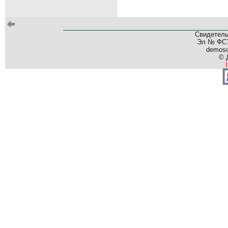
Свидетель
Эл № ФС77
demos
© 