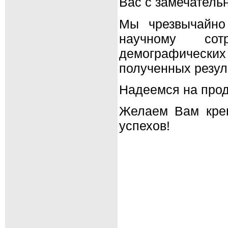
Вас с замечател
Мы чрезвычайно
научному сот
демографически
полученных резул
Надеемся на прод
Желаем Вам креп
успехов!