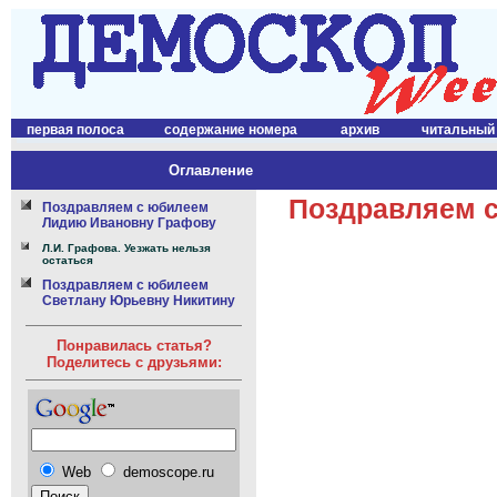
первая полоса
содержание номера
архив
читальный
Оглавление
Поздравляем 
Поздравляем с юбилеем
Лидию Ивановну Графову
Л.И. Графова. Уезжать нельзя
остаться
Поздравляем с юбилеем
Светлану Юрьевну Никитину
Понравилась статья?
Поделитесь с друзьями:
Web
demoscope.ru